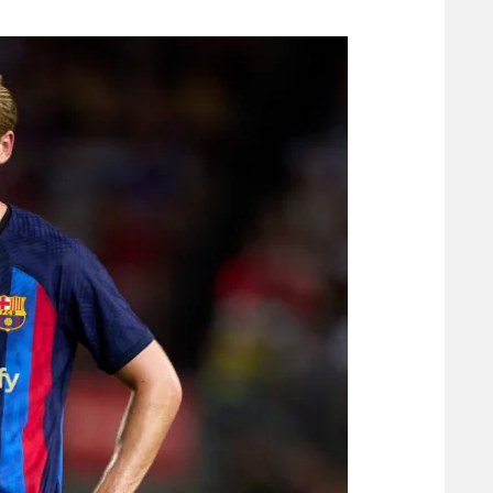
משתתפים וזוכים בפרסים
מכבי ת
הפועל 
תקנון משתתפים וזוכים בפרסים
הפועל 
תקנון עבור פעילות אלקטרה
הפועל 
תקנון עבור פעילות ספורט 1 – "מרלן"
מכבי נ
טניס
בני יהו
גיימינג E-Sports
תנאי שימוש
מדיניות פרטיות
תקנון פעילות ספורט 1
רשיון להקרנה פומבית לבית עסק
הצטרפות לחבילת הערוצים
לוח דרושים – ג'ובנט
תגיות