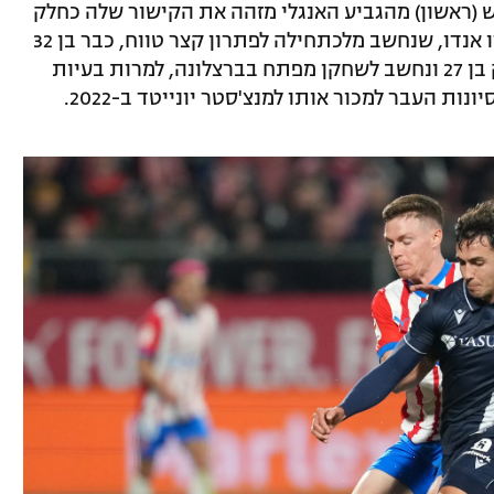
 (ראשון) מהגביע האנגלי מזהה את הקישור שלה כחלק
שדורש חיזוק לקראת העונה הבאה. ווטארו אנדו, שנחשב מלכתחילה לפתרון קצר טווח, כבר בן 32
לעומת דה יונג שלמרות ניסיונו העשיר, רק בן 27 ונחשב לשחקן מפתח בברצלונה, למרות בעיות
ת העבר למכור אותו למנצ'סטר יונייטד ב-2022.