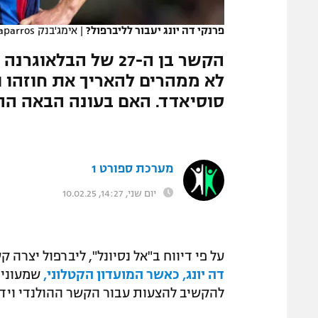
המגזין
פרנקי דה יונג יעבור לליברפול?
|
אימג'בנק GettyImages, Alex Caparros
לא ממהרים להאריך את חוזהו ו
סוסיאדד. האם בעונה הבאה ההו
מערכת ספורט 1
יום שני, 14:27, 10.02.25
על פי דיווח ב"אל נסיונל", ליברפול יצרה 
דה יונג, כאשר המועדון הקטלוני,
שמעוניי
להקשיב להצעות עבור הקשר ההולנדי וידרוש לפחות 40