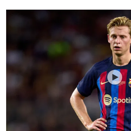
ל אביב
ליגה טורקית
תל אביב
ליגה סינית
חיפה
ליגה ברזילאית
באר שבע
ליגות נוספות
תניה
דה