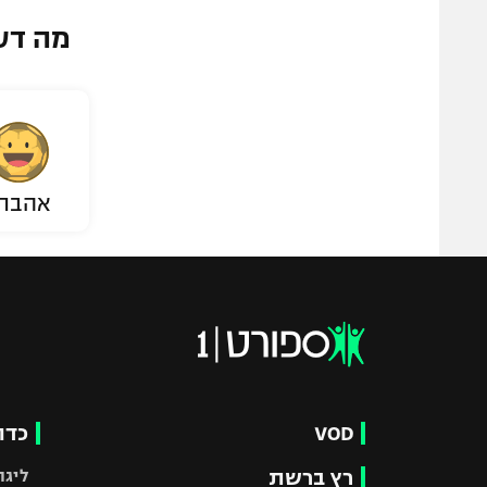
מה דע
אהבת
VOD
כדו
רץ ברשת
ליגת