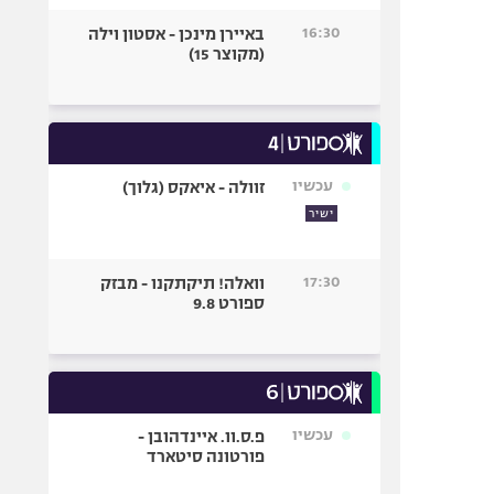
16:30
באיירן מינכן - אסטון וילה
(מקוצר 15)
עכשיו
זוולה - איאקס (גלוך)
ישיר
17:30
וואלה! תיקתקנו - מבזק
ספורט 9.8
עכשיו
פ.ס.וו. איינדהובן -
פורטונה סיטארד