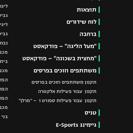
ליגה
תוצאות
גביע
לוח שידורים
ליגי
ברחבה
גביע
נבחר
"מעל הליגה" – פודקאסט
מכבי
"מחצית בשכונה" – פודקאסט
בית"
משתתפים וזוכים בפרסים
מכבי
הפוע
תקנון משתתפים וזוכים בפרסים
הפוע
תקנון עבור פעילות אלקטרה
הפוע
תקנון עבור פעילות ספורט 1 – "מרלן"
מכבי
טניס
בני 
גיימינג E-Sports