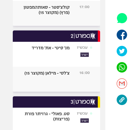
היאבקות WWE
17:00
קולצ'סטר - סאותהמפטון
אופניים
(פרץ) (מקוצר 15)
ספורט מוטורי
כדורמים
פוטבול אמריקאי NFL
בייסבול MLB
עכשיו
מנ' סיטי - את' מדריד
ספורט אתגרי
ישיר
ואקסטרים
אומנויות לחימה
16:00
צ'לסי - מילאן (מקוצר 15)
גיימינג E-Sports
עכשיו
סט. פאולי - גרויתר פורת
(פריצות)
ישיר