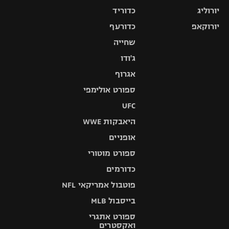
יורוליג
כדוריד
יורוקאפ
כדורעף
שחייה
ג'ודו
אגרוף
ספורט אולימפי
UFC
היאבקות WWE
אופניים
ספורט מוטורי
כדורמים
פוטבול אמריקאי NFL
בייסבול MLB
ספורט אתגרי
ואקסטרים