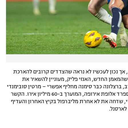
חוזהו של דה יונג בברצלונה תקף עד 2026, אך נכון לעכשיו לא נראה שהצדדים קרובים להארכת
שהמאמן החדש, האנזי פליק, מעוניין להשאיר את
וב, ברצלונה כבר סימנה מחליף אפשרי – מרטין סובימנדי
מריאל סוסיאדד וכמובן גם שחקן נבחרת ספרד אלופת אירופה, המוערך ב-60 מיליון אירו. הקשר
 שדחה את לא אחרת מליברפול בקיץ האחרון והעדיף
לארסנל.