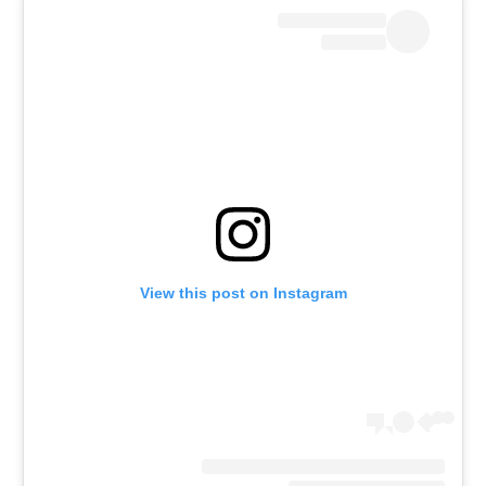
רשיון להקרנה פומבית לבית עסק
הצטרפות לחבילת הערוצים
לוח דרושים – ג'ובנט
תגיות
המגזין
View this post on Instagram