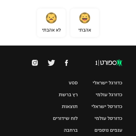
אהבתי
לא אהבתי
כדורגל ישראלי
VOD
כדורגל עולמי
רץ ברשת
ליגת העל
כדורסל ישראלי
תוצאות
ליגת
ליגה לאומית
האלופות
כדורסל עולמי
לוח שידורים
ליגת ווינר
סל
גביע הטוטו
ענפים נוספים
ברחבה
ליגה
NBA
אירופית