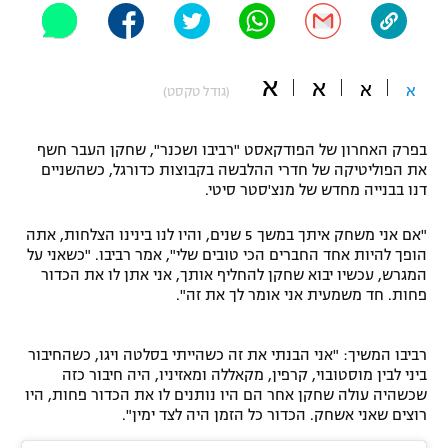
"מחצית בשכונה" – פודקאסט
אופניים
א
א
א
ספורט מוטורי
א
משתתפים וזוכים בפרסים
(גודל טקסט)
כדורמים
בפרק האחרון של הפודקאסט "רביבו ושכנר", שחקן העבר חשף
תקנון משתתפים וזוכים בפרסים
טניס
את הפוליטיקה של חדרי ההלבשה בקבוצות כדורגל, כשהשניים
פוטבול אמריקאי NFL
דנו בבנייה מחדש של מנצ'סטר סיטי.
תקנון עבור פעילות אלקטרה
גיימינג E-Sports
בייסבול MLB
"אם אני משחק איתך במשך 5 שנים, והיו לנו בינינו הצלחות, אתה
תקנון עבור פעילות ספורט 1 – "מרלן"
הופך להיות אחד החברים הכי טובים שלי", אמר רביבו. "כשאני על
המגרש, עכשיו יבוא שחקן להחליף אותך, אני אתן לו את הכדור
ספורט אתגרי ואקסטרים
פחות. חד משמעית אני אומר לך את זה".
תנאי שימוש
אומנויות לחימה
רביבו המשיך: "אני הבנתי את זה כשהייתי בסלטה ויגו, כשהחיבור
מדיניות פרטיות
ביני לבין מוסטובוי, קרפין, מקאללה ומאזיניו, היה חיבור כזה
גיימינג E-Sports
שכשהיה עולה שחקן אחר הם היו נותנים לו את הכדור פחות, היו
רוצים שאני אשחק. הכדור כל הזמן היה לצד ימין".
תקנון פעילות ספורט 1