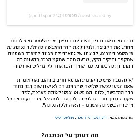
A post shared by ספורט1 (@sport1sport2)
רביבו סיכם את דבריו, והציג את הרעיון של מנצ'סטר סיטי לבנות
מחדש את הקבוצה, ולנקות את חדר ההלבשה כהחלטה נכונה. על
פי מספר דיווחים, קבוצתו של גווארדיולה מכונה להיפרד משמונה
שחקנים ותיקים הקיץ, שבעה מהם שחקני הרכב מהעונה בה
המועדון זכה בטרבל כמו קווין דה בראונה ג'ק גריליש ואדרסון.
"אתה מבין שיש שחקנים שהם מאוחדים ביניהם. זאת אומרת
שאם הגיעו עכשיו שלושה שחקנים, הם לא ישנו שום דבר בתוך
חדר ההלבשה, כלום. הם פשוט יכנסו לאותה מערכת, למה
שקורה בתוך חדר ההלבשה. ולכן ההחלטה של סיטי לנקות את כל
מי שהיה בשמונה השנים – היא החלטה נכונה".
עוד באותו נושא:
חיים רביבו
,
לירן שכנר
,
מנצ'סטר סיטי
מה דעתך על הכתבה?