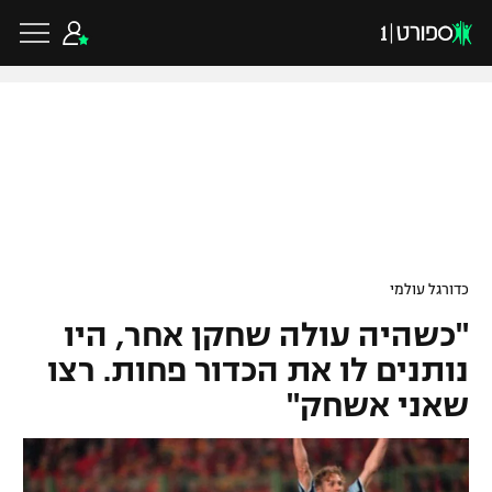
כדורגל ישראלי
ליגת העל
כדורגל עולמי
כדורגל עולמי
ליגה לאומית
"כשהיה עולה שחקן אחר, היו
ליגת האלופות
כדורסל ישראלי
גביע הטוטו
נותנים לו את הכדור פחות. רצו
ליגה אירופית
שאני אשחק"
ליגת ווינר סל
ליגיונרים
כדורסל עולמי
ליגה אנגלית
ליגה לאומית
גביע המדינה
NBA
ליגה גרמנית
ענפים נוספים