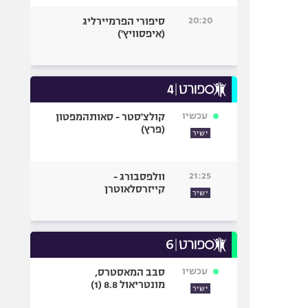
20:20
סיפורי הפרמיירליג
(איפסוויץ')
עכשיו
קולצ'סטר - סאותהמפטון
(פרץ)
ישיר
21:25
וולפסבורג -
קייזרסלאוטרן
ישיר
עכשיו
סבב המאסטרס,
מונטריאול 8.8 (1)
ישיר