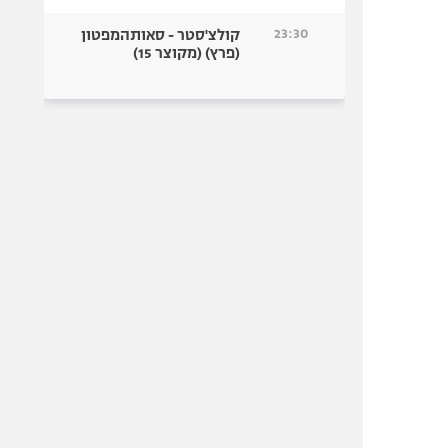
23:30
קולצ'סטר - סאותהמפטון
(פרץ) (מקוצר 15)