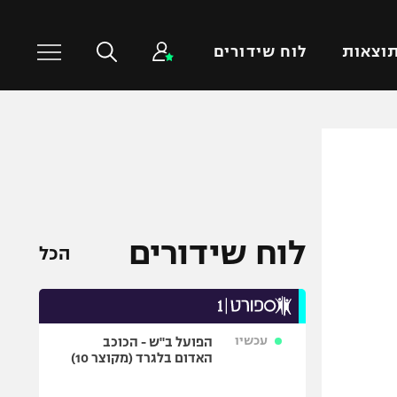
וצאות
לוח שידורים
כדורסל עולמי
ענפים נוספים
NBA
טניס
יורוליג
כדוריד
יורוקאפ
כדורעף
לוח שידורים
הכל
שחייה
ג'ודו
אגרוף
עכשיו
הפועל ב"ש - הכוכב
ספורט אולימפי
האדום בלגרד (מקוצר 10)
UFC