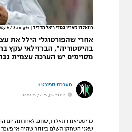
המגזין
רונאלדו נזאריו במדי ריאל מדריד
|
oyle / Stringer
אחרי שהפורטוגלי הילל את עצ
מסוימים יש הערכה עצמית גבוהה
מערכת ספורט 1
יום ראשון, 12:25, 02.03.25
כריסטיאנו רונאלדו, שחגג לאחרונה יום הולדת
שאני השחקן השלם ביותר שהיה אי פעם", א