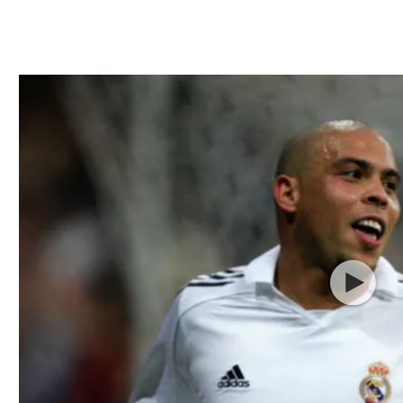
ל אביב
ליגה טורקית
תל אביב
ליגה סינית
חיפה
ליגה ברזילאית
באר שבע
ליגות נוספות
תניה
דה