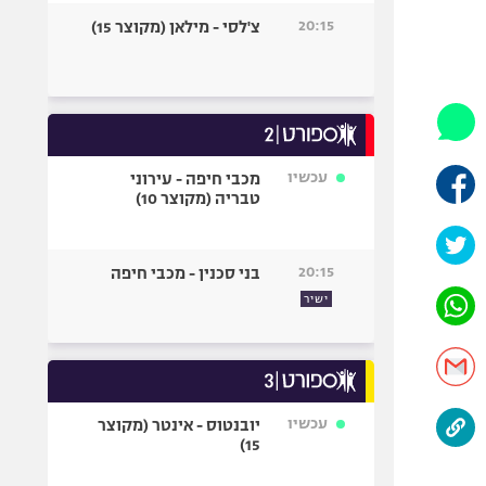
היאבקות WWE
20:15
צ'לסי - מילאן (מקוצר 15)
אופניים
ספורט מוטורי
כדורמים
פוטבול אמריקאי NFL
בייסבול MLB
עכשיו
מכבי חיפה - עירוני
טבריה (מקוצר 10)
ספורט אתגרי
ואקסטרים
אומנויות לחימה
20:15
בני סכנין - מכבי חיפה
גיימינג E-Sports
ישיר
עכשיו
יובנטוס - אינטר (מקוצר
15)