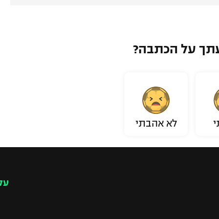
תך על הכתבה?
י
לא אהבתי
עק