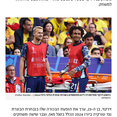
למשחק.
רשיון להקרנה פומבית לבית עסק
הצטרפות לחבילת הערוצים
לוח דרושים – ג'ובנט
תגיות
המגזין
ג'ושוע זירקזי ומתיאס דה ליכט מתחממים בשורות נבחרת הולנד ביורו 2024
|
Stefan Matzke –
sampics
זירקזי, בן ה-23, ערך את הופעת הבכורה שלו בנבחרת הבוגרת
נגד טורקיה ביורו 2024 ונכלל בסגל מאז, וצבר שישה משחקים