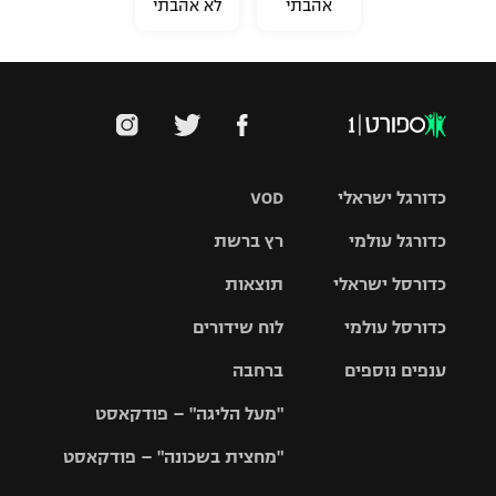
אהבתי
לא אהבתי
כדורגל ישראלי
VOD
כדורגל עולמי
רץ ברשת
ליגת העל
כדורסל ישראלי
תוצאות
ליגת
ליגה לאומית
האלופות
כדורסל עולמי
לוח שידורים
ליגת ווינר
סל
גביע הטוטו
ענפים נוספים
ברחבה
ליגה
NBA
אירופית
"מעל הליגה" – פודקאסט
ליגה לאומית
ליגיונרים
טניס
יורוליג
ליגה אנגלית
"מחצית בשכונה" – פודקאסט
כדורסל נשים
גביע המדינה
כדוריד
יורוקאפ