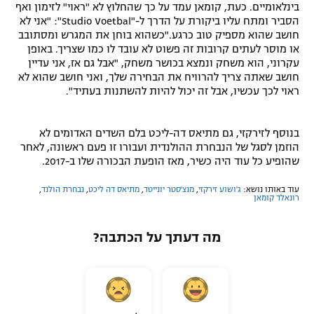
בינלאומיים. כעת, קומאן עמד על כך שהחלוץ לא "ראוי" לזימון ואף
הסביר ומתח עליו ביקורת על הדרך ל-"Studio Voetbal": "אני לא
חושב שהוא מספיק טוב כרגע."כשהוא בוחן את המגרש ומסתובב
או מוסר לעתים קרובות זה פשוט לא עובד לו כמו שצריך. באופן
עקרוני, הוא משחק ונמצא בכושר משחק, "אבל גם אז, אני עדיין
חושב שאתה צריך להרוויח את הבחירה שלך, ואני חושב שהוא לא
ראוי לכך עכשיו, אבל זה יכול להיות להשתנות בעתיד".
בנוסף לזירקזי, גם מתיאס דה-ליכט בלם השדים האדומים לא
הוזמן לסגל של הנבחרת ההולנדית ועבורו זו פעם ראשונה, לאחר
שהופיע כל עוד היה כשיר, מאז הופעת הבכורה שלו ב-2017.
עוד באותו נושא:
ג'ושוע זירקזי
,
מנצ'סטר יונייטד
,
מתיאס דה ליכט
,
נבחרת הולנד
,
רונאלד קומאן
מה דעתך על הכתבה?