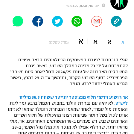
יום שני, 16:41, 10.03.25
"מחצית בשכונה" – פודקאסט
אופניים
ספורט מוטורי
משתתפים וזוכים בפרסים
א
א
כדורמים
א
א
(גודל טקסט)
תקנון משתתפים וזוכים בפרסים
טניס
פוטבול אמריקאי NFL
סגלי הנבחרות לפגרת המשחקים הבינלאומית הבאה צפויים
תקנון עבור פעילות אלקטרה
להתפרסם על ידי כל מדינה במהלך השבוע, כאשר פגרת
גיימינג E-Sports
בייסבול MLB
המשחקים האחרונה של עונת 2024/25 תחל לאחר סיום משחקי
תקנון עבור פעילות ספורט 1 – "מרלן"
הפרמיירליג בסוף השבוע הקרוב, ותימשך עד ה-29 במרץ, כאשר
הגביע האנגלי יחזור לרבע הגמר.
ספורט אתגרי ואקסטרים
תנאי שימוש
אך ג'ושוע זירקזי חלוץ מנצ'סטר יונייטד ששוויו 36.5 מיליון
אומנויות לחימה
ליש"ט,
לא יהיה עם נבחרת הולנד במפגש הכפול ברבע גמר ליגת
מדיניות פרטיות
האומות מול ספרד, לאחר שמאמן הנבחרת רונאלד קומאן לא זימן
גיימינג E-Sports
אותו לסגל בשל חוסר שביעות רצונו מהיכולת של חלוץ השדים
האדומים שכבש רק פעמיים ב-18 המשחקים האחרונים. אך, אולי
תקנון פעילות ספורט 1
מדאיג יותר, שהחלוץ אפילו לא מנסה את מזלו מול השער; ב-28
משחקים, ז'ירקזי בעט רק 25 בעיטות – פחות מבעיטה אחת