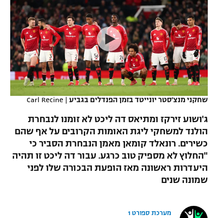
כדורסל נשים
נבחרת ישראל
יורוליג
ליגה ספרדית
טניס
VOD
מכבי תל אביב
מכבי חיפה
יורוקאפ
ליגה איטלקית
כדוריד
הפועל חולון
בית"ר ירושלים
רץ ברשת
ליגה צרפתית
כדורעף
הפועל ירושלים
מכבי תל אביב
ליגה הולנדית
שחייה
תוצאות
שחקני מנצ'סטר יונייטד בזמן הפנדלים בגביע
|
Carl Recine
דני אבדיה
הפועל תל אביב
ליגה טורקית
ג'ושוע זירקז ומתיאס דה ליכט לא זומנו לנבחרת
ג'ודו
הפועל חיפה
הולנד למשחקי ליגת האומות הקרובים על אף שהם
לוח שידורים
ליגה סינית
כשירים. רונאלד קומאן מאמן הנבחרת הסביר כי
אגרוף
הפועל באר שבע
"החלוץ לא מספיק טוב כרגע. עבור דה ליכט זו תהיה
ליגה ברזילאית
ברחבה
היעדרות ראשונה מאז הופעת הבכורה שלו לפני
ספורט אולימפי
מכבי נתניה
שמונה שנים
ליגות נוספות
UFC
"מעל הליגה" – פודקאסט
בני יהודה
מערכת ספורט 1
היאבקות WWE