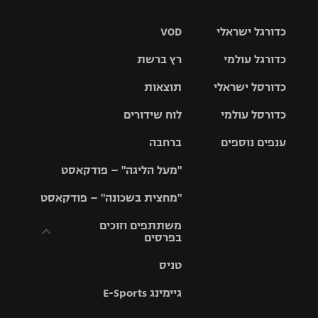
כדורגל ישראלי
VOD
כדורגל עולמי
רץ ברשת
ליגת העל
כדורסל ישראלי
תוצאות
ליגת
ליגה לאומית
האלופות
כדורסל עולמי
לוח שידורים
ליגת ווינר
סל
גביע הטוטו
ענפים נוספים
ברחבה
ליגה
NBA
אירופית
"מעל הליגה" – פודקאסט
ליגה לאומית
ליגיונרים
טניס
יורוליג
ליגה אנגלית
"מחצית בשכונה" – פודקאסט
כדורסל נשים
גביע המדינה
כדוריד
יורוקאפ
ליגה גרמנית
משתתפים וזוכים
בפרסים
מכבי תל
נבחרת
כדורעף
אביב
ישראל
ליגה
טניס
ספרדית
תקנון משתתפים
שחייה
הפועל חולון
מכבי חיפה
וזוכים בפרסים
גיימינג E-Sports
ליגה
איטלקית
ג'ודו