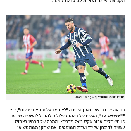
הקבוצה הייתה נשארת עם 10 שחקנים".
רשיון להקרנה פומבית לבית עסק
הצטרפות לחבילת הערוצים
לוח דרושים – ג'ובנט
תגיות
המגזין
סרחיו ראמוס במונטריי
|
Azael Rodriguez
כנראה שדברי של מאמן היריבה "לא נפלו על אוזניים ערלות", לפי
"'"TV Azteca", מעשיו של ראמוס עלולים להוביל להשעיה של עד
15 משחקים עבור אקס ריאל מדריד: "המכה של סרחיו ראמוס
עשויה להיבחן על ידי ועדת השופטים. אם שחקן משתמש או