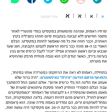
"מחצית בשכונה" – פודקאסט
אופניים
א
א
א
א
(גודל טקסט)
ספורט מוטורי
משתתפים וזוכים בפרסים
סרחיו ראמוס, שנהנה מהמשחק במקסיקו במדי מונטריי לאחר
כדורמים
מספר חודשים ללא קבוצה בעקבות סיום חוזהו בסביליה בקיץ
תקנון משתתפים וזוכים בפרסים
טניס
האחרון, וכבר חווה את כל מה שאפשר לחוות במקסיקו. הבלם
פוטבול אמריקאי NFL
האגדי בן ה-38 מונה כבר ביומו הראשון לקפטן הקבוצה, חגג שער
תקנון עבור פעילות אלקטרה
שכבש וביום ראשון האחרון אפילו "זכה" לקבל כרטיס אדום בגין
בעיטה ביריב, כאשר קודם לכן הוא נצפה מנחית מרפק שהחטיא
גיימינג E-Sports
בייסבול MLB
את מטרתו.
תקנון עבור פעילות ספורט 1 – "מרלן"
ספורט אתגרי ואקסטרים
בתחילה, ראמוס לא ראה את הרחקתו כמטרידה אותו במיוחד,
תנאי שימוש
והוא אף פרסם הודעה "צינית" באינסטגרם:
"היה ברור שלא
אומנויות לחימה
אעזוב את הליגה הזו בלי כרטיס אדום". אולם המצב החל להסתבך
עבור הבלם הספרדי הוותיק לאחר מסיבת עיתונאים סוערת של
מדיניות פרטיות
מאמן פומאס שהפסידה 3:1 לקבוצתו של ראמוס? "כשמקסיקנים
גיימינג E-Sports
יוצאים לחו"ל, דורשים מהם להיות דוגמה. בליגה המקסיקנית, הכל
נמחל לשחקנים זרים, הם נמדדים באמת מידה שונה. הוא (ראמוס)
תקנון פעילות ספורט 1
צריך להיות מורחק כבר בדקה ה-20. אם מקסיקני היה עושה זאת,