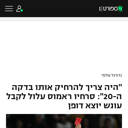
כדורגל ישראלי
ליגת העל
כדורגל עולמי
כדורגל עולמי
ליגה לאומית
"היה צריך להרחיק אותו בדקה
ליגת האלופות
כדורסל ישראלי
גביע הטוטו
ה-20": סרחיו ראמוס עלול לקבל
ליגה אירופית
עונש יוצא דופן
ליגת ווינר סל
ליגיונרים
כדורסל עולמי
ליגה אנגלית
ליגה לאומית
גביע המדינה
NBA
ליגה גרמנית
ענפים נוספים