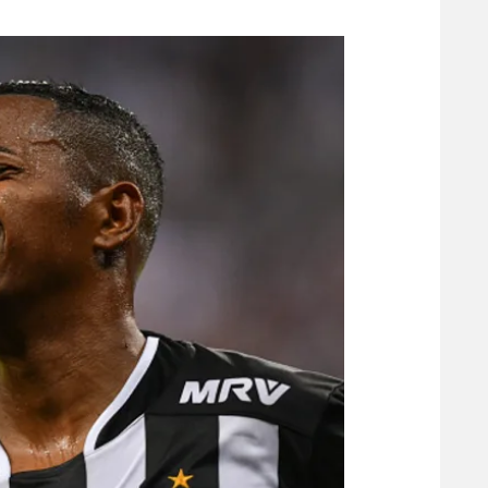
משתתפים וזוכים בפרסים
מכבי ת
הפועל 
תקנון משתתפים וזוכים בפרסים
הפועל 
תקנון עבור פעילות אלקטרה
הפועל 
תקנון עבור פעילות ספורט 1 – "מרלן"
מכבי נ
טניס
בני יהו
גיימינג E-Sports
תנאי שימוש
מדיניות פרטיות
תקנון פעילות ספורט 1
רשיון להקרנה פומבית לבית עסק
הצטרפות לחבילת הערוצים
לוח דרושים – ג'ובנט
תגיות