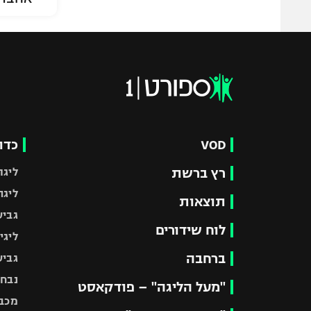
VOD
כדו
רץ ברשת
ליגת
ליגה
תוצאות
גביע
לוח שידורים
ליגי
ברחבה
גביע
נבחר
"מעל הליגה" – פודקאסט
מכבי