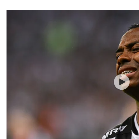
ל אביב
ליגה טורקית
תל אביב
ליגה סינית
חיפה
ליגה ברזילאית
באר שבע
ליגות נוספות
תניה
דה