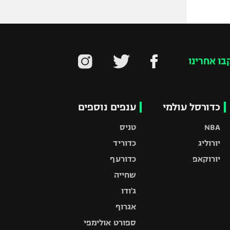
בו אחרינו
כדורסל עולמי
ענפים נוספים
NBA
טניס
יורוליג
כדוריד
יורוקאפ
כדורעף
שחייה
ג'ודו
אגרוף
ספורט אולימפי