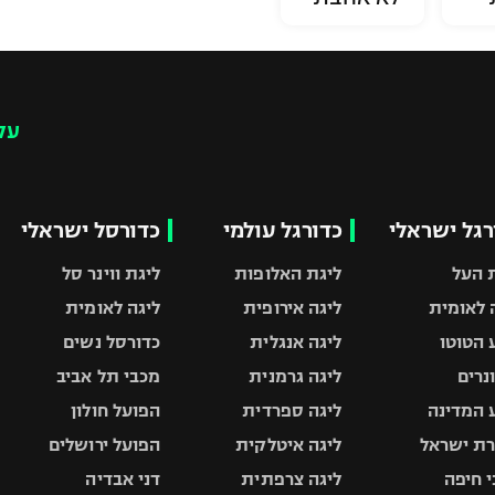
עק
רגל ישראלי
כדורגל עולמי
כדורסל ישראלי
 העל
ליגת האלופות
ליגת ווינר סל
 לאומית
ליגה אירופית
ליגה לאומית
 הטוטו
ליגה אנגלית
כדורסל נשים
ונרים
ליגה גרמנית
מכבי תל אביב
 המדינה
ליגה ספרדית
הפועל חולון
ת ישראל
ליגה איטלקית
הפועל ירושלים
 חיפה
ליגה צרפתית
דני אבדיה