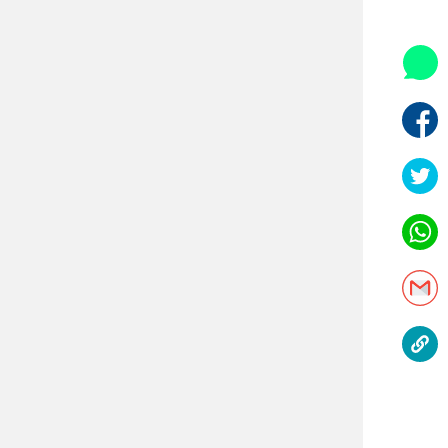
היאבקות WWE
אופניים
ספורט מוטורי
כדורמים
פוטבול אמריקאי NFL
בייסבול MLB
ספורט אתגרי
ואקסטרים
אומנויות לחימה
גיימינג E-Sports