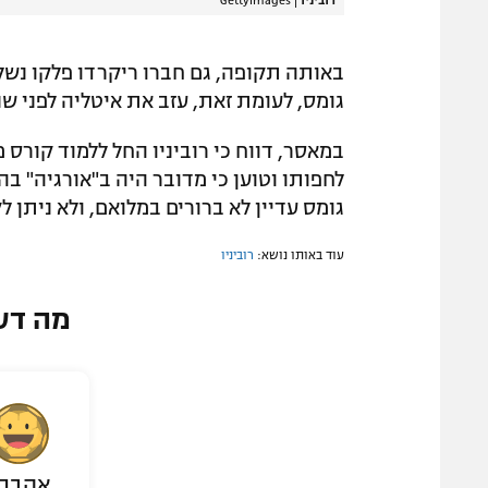
רוביניו
|
Gettyimages
באותה תקופה, גם חברו ריקרדו פלקו נש
גומס, לעומת זאת, עזב את איטליה לפני ש
במאסר, דווח כי רוביניו החל ללמוד קורס
לחפותו וטוען כי מדובר היה ב"אורגיה" ב
גומס עדיין לא ברורים במלואם, ולא ניתן 
עוד באותו נושא:
רוביניו
מה דע
אהבת