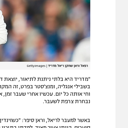
רפאל וראן שחקן ריאל מדריד
|
GettyImages
"מדריד היא בלתי ניתנת לתיאור, יוצאת דו
בשבילי אנגליה, ומנצ'סטר בפרט, זה המק
וחי אותה כל יום. עכשיו אחרי שעבר זמן, א
נבחרת צרפת לשעבר.
באשר למעבר לריאל, וראן סיפר: "כשזינדין
סוערים. הייתי צעיר מאוד, למדתי בתיכון