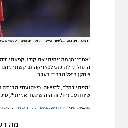
רפאל וראן, בלם מנצ'סטר יונייטד
|
es, James Williamson – AMA
"אחרי זמן מה זיהיתי את קולו. קפאתי. זי
התחלתי להיכנס לפאניקה וביקשתי ממנו אם
שחקן ריאל מדריד בעבר.
"הייתי בהלם, למעשה. כשהגעתי הביתה ניג
שיחה עם זיזו'. זה היה שיגעון אמיתי", סיכם
עוד באותו נושא:
זינדין זידאן
,
מנצ'סטר יונייטד
,
ריאל מדריד
,
רפאל ורא
מה דע