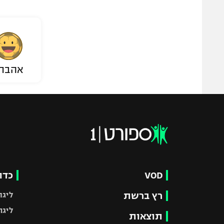
אהבת
VOD
כדו
רץ ברשת
ליגת
ליגה
תוצאות