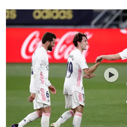
ל אביב
ליגה טורקית
תל אביב
ליגה סינית
חיפה
ליגה ברזילאית
באר שבע
ליגות נוספות
תניה
דה