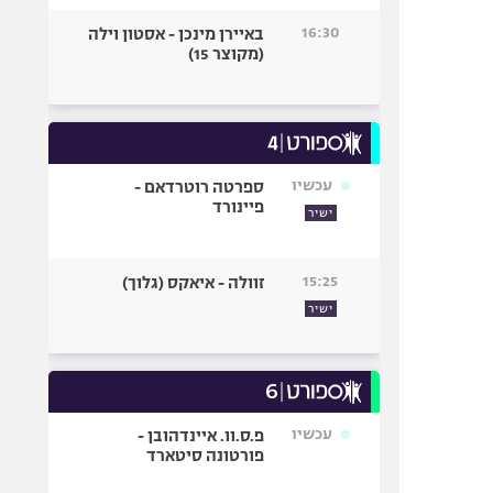
16:30
באיירן מינכן - אסטון וילה
(מקוצר 15)
עכשיו
ספרטה רוטרדאם -
פיינורד
ישיר
15:25
זוולה - איאקס (גלוך)
ישיר
עכשיו
פ.ס.וו. איינדהובן -
פורטונה סיטארד