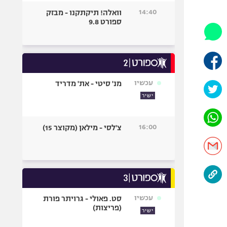
היאבקות WWE
14:40
וואלה! תיקתקנו - מבזק
אופניים
ספורט 9.8
ספורט מוטורי
כדורמים
פוטבול אמריקאי NFL
בייסבול MLB
עכשיו
מנ' סיטי - את' מדריד
ספורט אתגרי
ישיר
ואקסטרים
אומנויות לחימה
16:00
צ'לסי - מילאן (מקוצר 15)
גיימינג E-Sports
עכשיו
סט. פאולי - גרויתר פורת
(פריצות)
ישיר