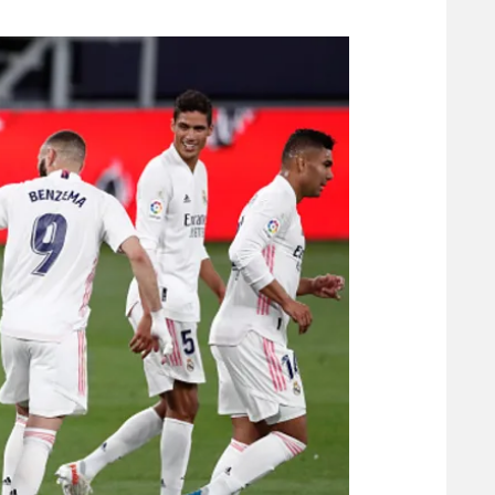
משתתפים וזוכים בפרסים
מכבי ת
הפועל 
תקנון משתתפים וזוכים בפרסים
הפועל 
תקנון עבור פעילות אלקטרה
הפועל 
תקנון עבור פעילות ספורט 1 – "מרלן"
מכבי נ
טניס
בני יהו
גיימינג E-Sports
תנאי שימוש
מדיניות פרטיות
תקנון פעילות ספורט 1
רשיון להקרנה פומבית לבית עסק
הצטרפות לחבילת הערוצים
לוח דרושים – ג'ובנט
תגיות