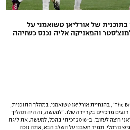
בתוכנית של אורליאן טשואמני על
נצ'סטר והפאניקה אליה נכנס כשזיהה
רפאל וראן השתתף בתוכנית "The Bridge Show", בהנחיית אורליאן טשואמני. במהלך התוכנית,
רגעים מרכזיים בקריירה שלו: "למעשה, זה היה תהליך
ארוך. זה לא שאתה מתעורר בבוקר ואומר 'אני רוצה לעזוב'. ב-2018 זכיתי בהכל, למעשה, את ליגת
יש נורמלי. תמיד חשבנו על השלב הבא, אתה זוכה