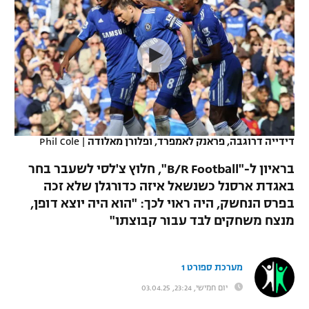
כדורסל נשים
נבחרת ישראל
יורוליג
ליגה ספרדית
טניס
VOD
מכבי תל אביב
מכבי חיפה
יורוקאפ
ליגה איטלקית
כדוריד
הפועל חולון
בית"ר ירושלים
רץ ברשת
ליגה צרפתית
כדורעף
הפועל ירושלים
מכבי תל אביב
ליגה הולנדית
שחייה
תוצאות
דידייה דרוגבה, פראנק לאמפרד, ופלורן מאלודה
|
Phil Cole
דני אבדיה
הפועל תל אביב
ליגה טורקית
בראיון ל-"B/R Football", חלוץ צ'לסי לשעבר בחר
ג'ודו
הפועל חיפה
באגדת ארסנל כשנשאל איזה כדורגלן שלא זכה
לוח שידורים
ליגה סינית
בפרס הנחשק, היה ראוי לכך: "הוא היה יוצא דופן,
אגרוף
הפועל באר שבע
מנצח משחקים לבד עבור קבוצתו"
ליגה ברזילאית
ברחבה
ספורט אולימפי
מכבי נתניה
ליגות נוספות
מערכת ספורט 1
UFC
"מעל הליגה" – פודקאסט
בני יהודה
יום חמישי, 23:24, 03.04.25
היאבקות WWE