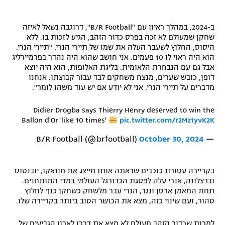
ב-2024, במהלך ראיון עם "B/R Football", דרוגבה נשאל לאיזה
שחקן שמעולם לא זכה בפרס כדור הזהב, הגיע לזכות בו. ללא
היסוס, החלוץ לשעבר העלה את שמו של תיירי הנרי. "תיירי הנרי.
הוא היה ראוי לו 10 פעמים. אני חושב שהוא היה נהדר בפרמיירליג
אבל גם עם הנבחרת הלאומית. בליגת האלופות, הוא היה יוצא
דופן, כובש שערים, מנצח משחקים לבד עבור קבוצתו. אנחנו
מדברים על תיירי הנרי. אני לא יודע אם יש עוד משהו לומר".
Didier Drogba says Thierry Henry deserved to win the
Ballon d'Or 'like 10 times'
pic.twitter.com/r2Mz1yvK2K
October 30, 2024
— B/R Football (@brfootball)
בקריירה עטורת כוכבים שראתה אותו מייצג את מונאקו, יובנטוס
וברצלונה, אנרי עלה לפסגת הכדורגל העולמי במדי התותחנים.
תחת המאמן ארסן ונגר, הנרי עבר מלשחק כשחקן כנף לחלוץ
טהור, ועם שינוי כזה, מצא את הכושר הטוב ביותר בקריירה שלו.
למרות שכדור הזהב מעולם לא מצא את דרכו לארון הגביעים של