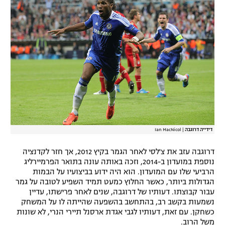
רשיון להקרנה פומבית לבית עסק
הצטרפות לחבילת הערוצים
לוח דרושים – ג'ובנט
תגיות
המגזין
דידייה דרוגבה
|
Ian MacNicol
דרוגבה עזב את צ'לסי לאחר הגמר בקיץ 2012, אך חזר לקדנציה
נוספת במועדון ב-2014, וזכה באותה עונה בתואר הפרמיירליג
הרביעי שלו עם המועדון. הוא היה ידוע בביצועיו על הבמות
הגדולות ביותר, כאשר החלוץ כמעט תמיד השפיע לטובה על גמר
עבור קבוצתו. דעותיו של דרוגבה, שנים לאחר פרישתו, עדיין
נשמעות בקשב רב, בהתחשב בהשפעה שהייתה לו על המשחק
כשחקן. עם זאת, דעותיו לגבי אגדת ארסנל תיירי הנרי, לא שונות
משל הרוב.