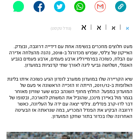
"מחצית בשכונה" – פודקאסט
אופניים
א
א
א
ספורט מוטורי
א
משתתפים וזוכים בפרסים
(גודל טקסט)
כדורמים
מעט חלוצים מוזכרים בנשימה אחת עם דידייה דרוגבה, ובצדק.
תקנון משתתפים וזוכים בפרסים
טניס
האייקון של צ'לסי, שפרש מכדורגל ב-2018, נהנה מהצלחה אדירה
פוטבול אמריקאי NFL
עם הבלוז, כשזכה בפרמיירליג ארבע פעמים, ארבע פעמים בגביע
תקנון עבור פעילות אלקטרה
האנגלי, ושלושה גביעי ליגה לאורך שתי קדנציות במועדון.
גיימינג E-Sports
בייסבול MLB
תקנון עבור פעילות ספורט 1 – "מרלן"
שיא הקריירה שלו במועדון ממערב לונדון הגיע כשזכה איתו בליגת
האלופות ב-2011/12, הייתה זו הזכייה הראשונה אי פעם של
ספורט אתגרי ואקסטרים
המועדון במפעל. החלוץ מחוף השנהב כבש שער שוויון מאוחר
תנאי שימוש
בגמר מול באיירן מינכן, שהוביל את המשחק להארכה, ובסופו של
אומנויות לחימה
דבר לדו-קרב פנדלים. צ'לסי יצאה עם ידה על העליונה, כאשר
דרוגבה הבקיע את הפנדל המכריע, במה שנראתה אז הבעיטה
מדיניות פרטיות
האחרונה שלו בכדור בתור שחקן המועדון.
גיימינג E-Sports
תקנון פעילות ספורט 1