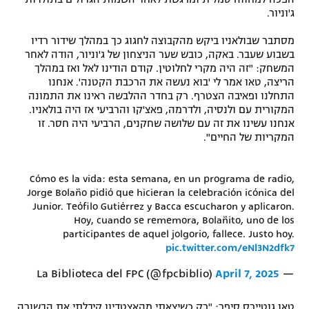
ג'וניור.
מסתבר שבולאניו ביקש מהקבוצה לחגוג כך במהלך שידור רדיו
בשבוע שעבר. באקה, כובש שער הניצחון של ג'וניור, הודה לאחר
המשחק: "זה היה מקרי לחלוטין. קודם הודינו לאל ואז במהלך
הריצה, טאו אמר לי 'בוא נעשה את הרכבת הקטנה'. אנחנו
התחלנו ופאיבה הצטרף. רק בחדר ההלבשה ראינו את התמונה
המקורית עם ולנסיה, ולדרמה, פאצ'קו והרביעי אז היה בולאניו.
אנחנו עשינו את זה עם שלושה שחקנים, הרביעי היה חסר. זו
המקריות של החיים".
Cómo es la vida: esta semana, en un programa de radio,
Jorge Bolaño pidió que hicieran la celebración icónica del
Junior. Teófilo Gutiérrez y Bacca escucharon y aplicaron.
Hoy, cuando se rememora, Bolañito, uno de los
participantes de aquel jolgorio, fallece. Justo hoy.
pic.twitter.com/eNl3N2dfk7
April 7, 2025
— La Biblioteca del FPC (@fpcbiblio)
טאו גוטיירס סיפר: "רק כשיצאתי מהאצטדיון קיבלתי את הבשורה.