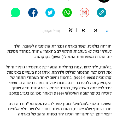
"מחצית בשכונה" – פודקאסט
אופניים
ספורט מוטורי
משתתפים וזוכים בפרסים
א
א
א
א
(גודל טקסט)
כדורמים
תקנון משתתפים וזוכים בפרסים
טניס
חורחה בולאניו, קשר פארמה ונבחרת קולומביה לשעבר, הלך
פוטבול אמריקאי NFL
לעולמו בגיל 47 בעקבות התקף לב פתאומי שחווה במהלך מסיבת
תקנון עבור פעילות אלקטרה
יום הולדת משפחתית אתמול (ראשון) בקוקוטה.
גיימינג E-Sports
בייסבול MLB
תקנון עבור פעילות ספורט 1 – "מרלן"
בולאניו, יליד 1977, צמח במחלקת הנוער של אתלטיקו ג'וניור והחל
את דרכו לצד המנטור קרלוס ולדרמה, איתו זכה פעמיים באליפות
ספורט אתגרי ואקסטרים
תנאי שימוש
קולומביה (1993 ו-1995). בולאניו נחשב לאחד מעמודי התווך של
הקבוצה, זכה להערכה רבה בזכות יכולתו במרכז השדה וב-1998
אומנויות לחימה
עבר לפארמה האיטלקית, במדיה שיחק שבע עונות והיה שותף
לזכייה בסופר קופה האיטלקי (1999) ולאחר מכן גם בגביע (2002).
מדיניות פרטיות
גיימינג E-Sports
השוער האגדי ג'אנלואיג'י בופון ספד לו באינסטגרם: "חורחה היה
חבר ושותף שלא אשכח, דמות מפתח בחדר הלבשה מלא אלופים
תקנון פעילות ספורט 1
יוצאי דופן. שיחקנו יחד וזכינו יחד בשנות הזהב של פארמה