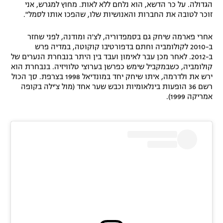
הגדולה. על כר הדשא, הוא נלחם ללא לאות. מחוץ למגרש, אני
רשיון להקרנה פומבית לבית עסק
זוכר לטובה את החברות והאנושיות שלו, שהפכו אותו לסמל".
הצטרפות לחבילת הערוצים
אחרי פארמה שיחק גם בסמפדוריה, לצ'ה ומודנה, לפני שחזר
ב-2010 לקולומביה וחתם בדפורטיבו קוקוטה, במדיה פרש
ב-2012. לאחר מכן עבר לאימון ועבד בין היתר בנבחרת הנערים של
לוח דרושים – ג'ובנט
קולומביה, כשבמקביל שימש כפרשן בערוצי טלוויזיה. בנבחרת הוא
ירש את ולדרמה, איתו שיחק יחד במונדיאל 1998 בצרפת. סך הכול
תגיות
רשם 36 הופעות בינלאומיות וכבש שער אחד (מול צ'ילה בקופה
אמריקה 1999).
המגזין