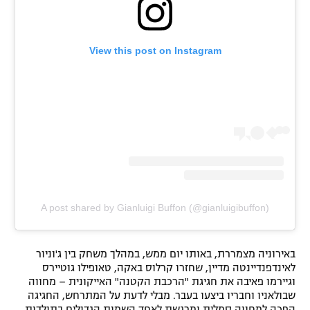
View this post on Instagram
A post shared by Gianluigi Buffon (@gianluigibuffon)
באירוניה מצמררת, באותו יום ממש, במהלך משחק בין ג'וניור
לאינדפנדיינטה מדיין, שחזרו קרלוס באקה, טאופילו גוטיירס
וגיירמו פאיבה את חגיגת "הרכבת הקטנה" האייקונית – מחווה
שבולאניו וחבריו ביצעו בעבר. מבלי לדעת על המתרחש, החגיגה
הפכה למחווה סמלית ומרגשת לאחד השמות הגדולים בתולדות