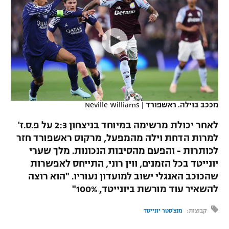
כדורסל נשים
נבחרת ישראל
יורוליג
ליגה ספרדית
טניס
VOD
מכבי תל אביב
מכבי חיפה
יורוקאפ
ליגה איטלקית
כדוריד
הפועל חולון
בית"ר ירושלים
רץ ברשת
ליגה צרפתית
כדורעף
הפועל ירושלים
מכבי תל אביב
ליגה הולנדית
שחייה
תוצאות
מככב בוילה. ראשפורד
|
Neville Williams
דני אבדיה
הפועל תל אביב
ליגה טורקית
לאחר יכולת מרשימה במיוחד בניצחון 2:3 על פ.ס.ז'
ג'ודו
הפועל חיפה
למרות הדחת וילה מהמפעל, מרקוס ראשפורד חזר
לוח שידורים
ליגה סינית
לכותרות - והפעם מהסיבות הנכונות. מלך שערי
אגרוף
הפועל באר שבע
יונייטד בכל הזמנים, ווין רוני, התייחס לאפשרות
ליגה ברזילאית
ברחבה
שהכוכב האנגלי ישוב למועדון נעוריו. "הוא רוצה
ספורט אולימפי
מכבי נתניה
להשאיר עוד מורשת ביונייטד, 100%"
ליגות נוספות
UFC
"מעל הליגה" – פודקאסט
בני יהודה
קבוצות:
מנצ'סטר יונייטד
היאבקות WWE