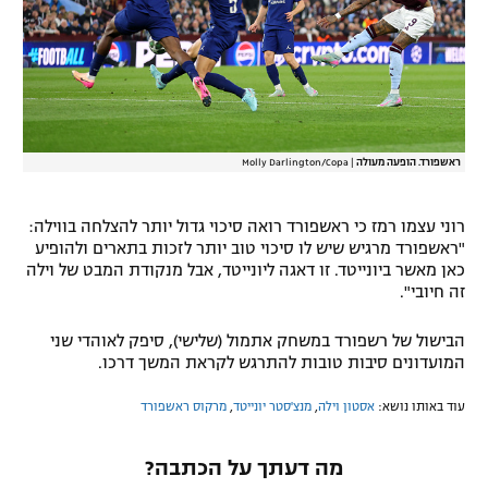
ראשפורד. הופעה מעולה
|
Molly Darlington/Copa
רוני עצמו רמז כי ראשפורד רואה סיכוי גדול יותר להצלחה בווילה:
"ראשפורד מרגיש שיש לו סיכוי טוב יותר לזכות בתארים ולהופיע
כאן מאשר ביונייטד. זו דאגה ליונייטד, אבל מנקודת המבט של וילה
זה חיובי".
הבישול של רשפורד במשחק אתמול (שלישי), סיפק לאוהדי שני
המועדונים סיבות טובות להתרגש לקראת המשך דרכו.
עוד באותו נושא:
אסטון וילה
,
מנצ'סטר יונייטד
,
מרקוס ראשפורד
מה דעתך על הכתבה?