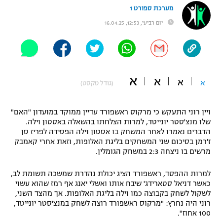
מערכת ספורט 1
"מחצית בשכונה" – פודקאסט
אופניים
יום רביעי, 12:53, 16.04.25
ספורט מוטורי
משתתפים וזוכים בפרסים
כדורמים
תקנון משתתפים וזוכים בפרסים
א
טניס
א
א
א
(גודל טקסט)
פוטבול אמריקאי NFL
תקנון עבור פעילות אלקטרה
ויין רוני התעקש כי מרקוס ראשפורד עדיין ממוקד במועדון "האם"
גיימינג E-Sports
בייסבול MLB
שלו מנצ'סטר יונייטד, למרות הצלחתו בהשאלה באסטון וילה.
תקנון עבור פעילות ספורט 1 – "מרלן"
הדברים נאמרו לאחר המשחק בו אסטון וילה הפסידה לפריז סן
ספורט אתגרי ואקסטרים
ז'רמן בסיכום שני המשחקים בליגת האלופות, וזאת אחרי קאמבק
תנאי שימוש
מרשים בו ניצחה 2:3 במשחק הגומלין.
אומנויות לחימה
למרות ההפסד, ראשפורד הציג יכולת נהדרת שמשכה תשומת לב,
מדיניות פרטיות
כאשר דניאל סטארידג' שיבח אותו ואשלי יאנג אף רמז שהוא עשוי
גיימינג E-Sports
לשקול לשחק בקבוצה כמו וילה בליגת האלופות. אך מהצד השני,
רוני היה נחרץ: "מרקוס ראשפורד רוצה לשחק במנצ'סטר יונייטד,
תקנון פעילות ספורט 1
100 אחוז".