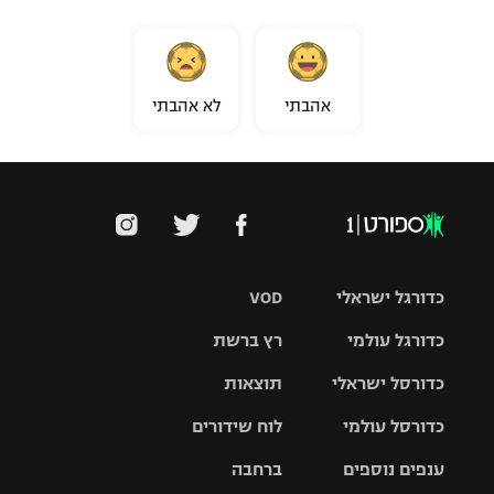
אהבתי
לא אהבתי
כדורגל ישראלי
VOD
כדורגל עולמי
רץ ברשת
ליגת העל
כדורסל ישראלי
תוצאות
ליגת
ליגה לאומית
האלופות
כדורסל עולמי
לוח שידורים
ליגת ווינר
סל
גביע הטוטו
ענפים נוספים
ברחבה
ליגה
NBA
אירופית