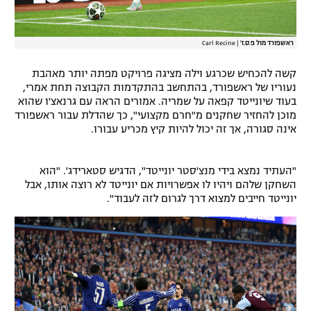
ראשפורד מול פ.ס.ז'
|
Carl Recine
קשה להכחיש שכרגע וילה מציגה פרויקט מפתה יותר מאהבת
נעוריו של ראשפורד, בהתחשב בהתקדמות הקבוצה תחת אמרי,
בעוד שיונייטד קפאה על שמריה. אמורים הראה עם גרנאצ'ו שהוא
מוכן להחזיר שחקנים מ"חרם מקצועי", כך שהדלת עבור ראשפורד
אינה סגורה, אך זה יכול להיות קיץ מכריע עבורו.
"העתיד נמצא בידי מנצ'סטר יונייטד", הדגיש סטארידג'. "הוא
השחקן שלהם ויהיו לו אפשרויות אם יונייטד לא רוצה אותו, אבל
יונייטד חייבים למצוא דרך לגרום לזה לעבוד".