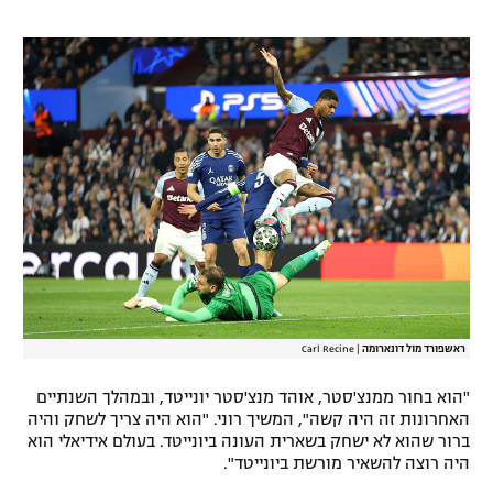
רשיון להקרנה פומבית לבית עסק
הצטרפות לחבילת הערוצים
לוח דרושים – ג'ובנט
תגיות
המגזין
ראשפורד מול דונארומה
|
Carl Recine
"הוא בחור ממנצ'סטר, אוהד מנצ'סטר יונייטד, ובמהלך השנתיים
האחרונות זה היה קשה", המשיך רוני. "הוא היה צריך לשחק והיה
ברור שהוא לא ישחק בשארית העונה ביונייטד. בעולם אידיאלי הוא
היה רוצה להשאיר מורשת ביונייטד".