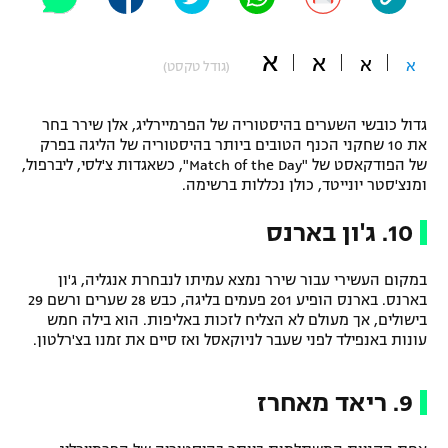
"מחצית בשכונה" – פודקאסט
אופניים
א
א
א
א
(גודל טקסט)
ספורט מוטורי
משתתפים וזוכים בפרסים
גדול כובשי השערים בהיסטוריה של הפרמיירליג, אלן שירר בחר
כדורמים
את 10 שחקני הכנף הטובים ביותר בהיסטוריה של הליגה בפרק
תקנון משתתפים וזוכים בפרסים
טניס
של הפודקאסט של "Match of the Day", כשאגדות צ'לסי, ליברפול,
פוטבול אמריקאי NFL
ומנצ'סטר יונייטד, כולן נכללות ברשימה.
תקנון עבור פעילות אלקטרה
10. ג'ון בארנס
גיימינג E-Sports
בייסבול MLB
תקנון עבור פעילות ספורט 1 – "מרלן"
במקום העשירי עבור שירר נמצא עמיתו לנבחרת אנגליה, ג'ון
ספורט אתגרי ואקסטרים
תנאי שימוש
בארנס. בארנס הופיע 201 פעמים בליגה, כבש 28 שערים ורשם 29
בישולים, אך מעולם לא הצליח לזכות באליפות. הוא בילה חמש
אומנויות לחימה
עונות באנפילד לפני שעבר לניוקאסל ואז סיים את זמנו בצ'רלטון.
מדיניות פרטיות
גיימינג E-Sports
9. ריאד מאחרז
תקנון פעילות ספורט 1