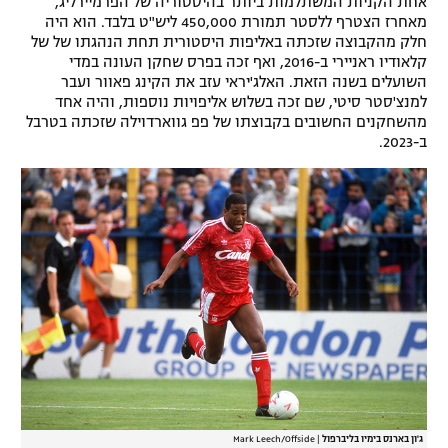
אחת הקניות המשתלמות ביותר בהיסטוריה של הפרמיירליג,
מאחרז הצטרף ללסטר תמורת 450,000 ליש"ט בלבד. הוא היה
רשיון להקרנה פומבית לבית עסק
חלק מהקבוצה שזכתה באליפות היסטורית תחת הנהגתו של של
קלאודיו ראניירי ב-2016, ואף זכה בפרס שחקן העונה במדי
הצטרפות לחבילת הערוצים
השועלים בשנה הזאת. האלג'יראי עזב את הקינג פאוור ועבר
למנצ'סטר סיטי, שם זכה בשלוש אליפויות נוספות, והיה אחד
לוח דרושים – ג'ובנט
מהשחקנים החשובים בקבוצתו של פפ גווארדוילה שזכתה בטרבל
ב-2023.
תגיות
המגזין
ג'ון בארנס בימיו בליברפול
|
Mark Leech/Offside