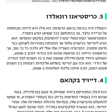
גארת' בייל וכריסטיאנו רונאלדו במדי ריאל מדריד
|
Matthew Ashton – AMA
5. כריסטיאנו רונאלדו
רונאלדו היה כנראה בראש הרשימה הזו אילו היא הייתה מבוססת
על קריירה בלבד, אך בהתחשב בכך ששיאו הגיע בספרד,
הסופרסטאר הפורטוגלי יצטרך להסתפק במקום החמישי. הוא
הגיע ליונייטד ככישרון גולמי אך התפתח במהירות לשחקן כנף
מיומן ומסוכן. הקדנציה השנייה שלו אולי לא הלכה כל כך טוב, אך
הראשונה הייתה כה מרגשת שהוא זכה בכדור הזהב ב-2008,
השחקן היחיד מהפרמיירליג שעשה זאת ב-15 השנים לפני הזכייה
של רודרי. הוא זכה עם יונייטד בשלוש אליפויות רצופות בין השנים
2007-2009, וזכה איתה בליגת האלופות ב-2008.
4. דייויד בקהאם
הכדורגלן המפורסם ביותר ששיחק אי פעם בפרמיירליג. בעוד
שהוא היה בעמודי החדשות בדיוק כמו בעמודי הספורט, אי אפשר
להתעלם מהכישרון שלו, ובמיוחד מיכולת המסירות שלו. אחרי
יונייטד, הוא הצטרף לגלקטיקוס במדריד, לפני שהפך לשם הגדול