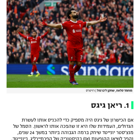
מוחמד סלאח, שחקן ליברפול
|
רויטרס
1. ריאן גיגס
אם הכישרון של גיגס היה מספיק כדי להכניס אותו לעשרת
הגדולים, העמידות שלו היא זו שהפכה אותו לראשון. הסמל של
מנצ'סטר יונייטד שיחק ברמה הגבוהה ביותר במשך 24 שנים,
והפך לשיאן ההופעות (אז) בהיסטוריה של הפרמיירליג. ביונייטד,