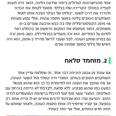
אחד מהכישרונות הגדולים ביותר שידעה הליגה, הזאר היה תענוג
לצפייה במהלך הקריירה שלו בצ'לסי. מסוגל לקחת את הכדור
ולכדרר את דרכו לשער, יכולתו של הבלגי הפכה אותו לאחד
השחקנים הטובים בליגה במשך מספר עונות. אולי נפגע מעונת
2015-16 הקטסטרופלית שלו בה כבש ארבעה שערים ב-31
משחקים, הזאר מפספס את המקום הראשון אך בהחלט ראוי
לסיום על הפודיום. הוא זכה פעמיים בפרמיירליג, כשב-2015 זכה
גם בפרס שחקן העונה. לפני שעבר לריאל מדריד ב-2019, הוא היה
האיש של צ'לסי במשך שמונה שנים.
2. מוחמד סלאח
אם עונת 2024-25 הוכיחה דבר אחד, זה שסלאח עדיין אחד
השחקנים הטובים בעולם. המצרי היה קטלני מול השער העונה,
אך מה שהפך את השנה הזו למיוחדת כל כך הוא שהוא מבשל
כמעט כמו שהוא מבקיע. ללא סלאח, ליברפול לא הייתה בורחת עם
האליפות. המצרי עשוי סוף סוף להיכלל ברשימת המועמדים לכדור
הזהב. הטיעון נגדו הוא שבניגוד לרבים אחרים יש לו זכייה אחת רק
במפעל, אך סביר שיוסיף לה אחת נוספת העונה, ולאחר שחתם על
חוזה חדש החודש, אולי אף יותר בעתיד.