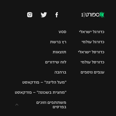
כדורגל ישראלי
VOD
כדורגל עולמי
רץ ברשת
ליגת העל
כדורסל ישראלי
תוצאות
ליגת
ליגה לאומית
האלופות
כדורסל עולמי
לוח שידורים
ליגת ווינר
סל
גביע הטוטו
ענפים נוספים
ברחבה
ליגה
NBA
אירופית
"מעל הליגה" – פודקאסט
ליגה לאומית
ליגיונרים
טניס
יורוליג
ליגה אנגלית
"מחצית בשכונה" – פודקאסט
כדורסל נשים
גביע המדינה
כדוריד
יורוקאפ
ליגה גרמנית
משתתפים וזוכים
בפרסים
מכבי תל
נבחרת
כדורעף
אביב
ישראל
ליגה