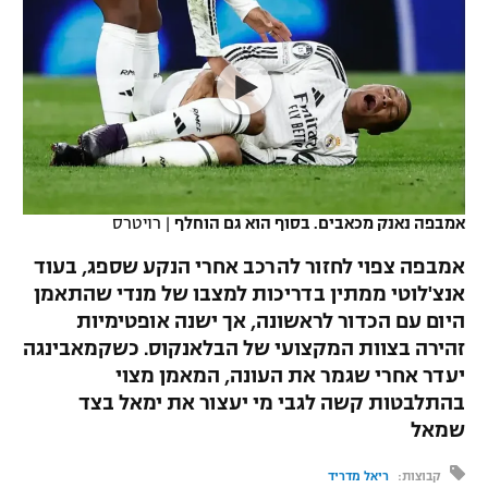
כדורסל נשים
נבחרת ישראל
יורוליג
ליגה ספרדית
טניס
VOD
מכבי תל אביב
מכבי חיפה
יורוקאפ
ליגה איטלקית
כדוריד
הפועל חולון
בית"ר ירושלים
רץ ברשת
ליגה צרפתית
כדורעף
הפועל ירושלים
מכבי תל אביב
ליגה הולנדית
שחייה
תוצאות
אמבפה נאנק מכאבים. בסוף הוא גם הוחלף
|
רויטרס
דני אבדיה
הפועל תל אביב
ליגה טורקית
אמבפה צפוי לחזור להרכב אחרי הנקע שספג, בעוד
ג'ודו
הפועל חיפה
אנצ'לוטי ממתין בדריכות למצבו של מנדי שהתאמן
לוח שידורים
ליגה סינית
היום עם הכדור לראשונה, אך ישנה אופטימיות
אגרוף
הפועל באר שבע
זהירה בצוות המקצועי של הבלאנקוס. כשקמאבינגה
ליגה ברזילאית
ברחבה
יעדר אחרי שגמר את העונה, המאמן מצוי
ספורט אולימפי
מכבי נתניה
בהתלבטות קשה לגבי מי יעצור את ימאל בצד
ליגות נוספות
שמאל
UFC
"מעל הליגה" – פודקאסט
בני יהודה
קבוצות:
ריאל מדריד
היאבקות WWE