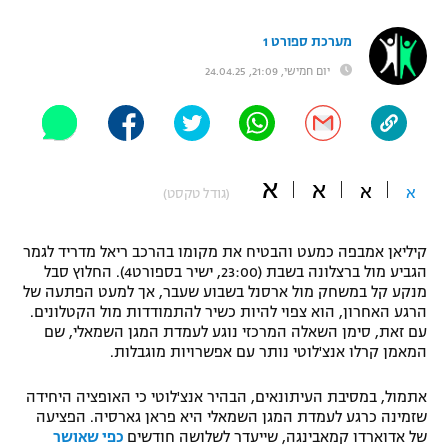
"מחצית בשכונה" – פודקאסט
אופניים
מערכת ספורט 1
יום חמישי, 21:09, 24.04.25
ספורט מוטורי
משתתפים וזוכים בפרסים
כדורמים
תקנון משתתפים וזוכים בפרסים
טניס
א
פוטבול אמריקאי NFL
א
א
א
(גודל טקסט)
תקנון עבור פעילות אלקטרה
גיימינג E-Sports
בייסבול MLB
תקנון עבור פעילות ספורט 1 – "מרלן"
קיליאן אמבפה כמעט והבטיח את מקומו בהרכב ריאל מדריד לגמר
הגביע מול ברצלונה בשבת (23:00, ישיר בספורט4). החלוץ סבל
ספורט אתגרי ואקסטרים
מנקע קל במשחק מול ארסנל בשבוע שעבר, אך למעט הפתעה של
תנאי שימוש
הרגע האחרון, הוא צפוי להיות כשיר להתמודדות מול הקטלונים.
אומנויות לחימה
עם זאת, סימן השאלה המרכזי נוגע לעמדת המגן השמאלי, שם
המאמן קרלו אנצ'לוטי נותר עם אפשרויות מוגבלות.
מדיניות פרטיות
גיימינג E-Sports
אתמול, במסיבת העיתונאים, הבהיר אנצ'לוטי כי האופציה היחידה
שזמינה כרגע לעמדת המגן השמאלי היא פראן גארסיה. הפציעה
תקנון פעילות ספורט 1
של אדוארדו קמאבינגה, שייעדר לשלושה חודשים
כפי שאושר