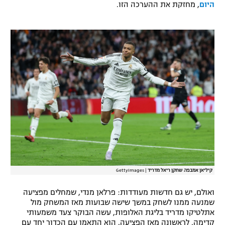
היום
, מחזקת את ההערכה הזו.
רשיון להקרנה פומבית לבית עסק
הצטרפות לחבילת הערוצים
לוח דרושים – ג'ובנט
תגיות
המגזין
קיליאן אמבפה שחקן ריאל מדריד
|
GettyImages
ואולם, יש גם חדשות מעודדות: פרלאן מנדי, שמחלים מפציעה
שמנעה ממנו לשחק במשך שישה שבועות מאז המשחק מול
אתלטיקו מדריד בליגת האלופות, עשה הבוקר צעד משמעותי
קדימה. לראשונה מאז הפציעה, הוא התאמן עם הכדור יחד עם