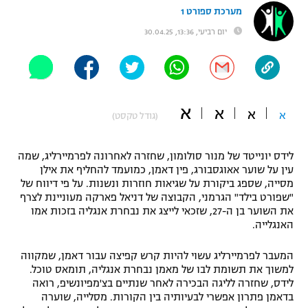
מערכת ספורט 1
"מחצית בשכונה" – פודקאסט
אופניים
יום רביעי, 13:36, 30.04.25
ספורט מוטורי
משתתפים וזוכים בפרסים
כדורמים
תקנון משתתפים וזוכים בפרסים
א
טניס
א
א
א
(גודל טקסט)
פוטבול אמריקאי NFL
תקנון עבור פעילות אלקטרה
לידס יונייטד של מנור סולומון, שחזרה לאחרונה לפרמיירליג, שמה
גיימינג E-Sports
בייסבול MLB
עין על שוער אאוגסבורג, פין דאמן, כמועמד להחליף את אילן
תקנון עבור פעילות ספורט 1 – "מרלן"
מסייה, שספג ביקורת על שגיאות חוזרות ונשנות. על פי דיווח של
ספורט אתגרי ואקסטרים
"שפורט בילד" הגרמני, הקבוצה של דניאל פארקה מעוניינת לצרף
תנאי שימוש
את השוער בן ה-27, שזכאי לייצג את נבחרת אנגליה בזכות אמו
האנגלייה.
אומנויות לחימה
מדיניות פרטיות
המעבר לפרמיירליג עשוי להיות קרש קפיצה עבור דאמן, שמקווה
גיימינג E-Sports
למשוך את תשומת לבו של מאמן נבחרת אנגליה, תומאס טוכל.
לידס, שחזרה לליגה הבכירה לאחר שנתיים בצ'מפיונשיפ, רואה
תקנון פעילות ספורט 1
בדאמן פתרון אפשרי לבעיותיה בין הקורות. מסלייה, שוערה