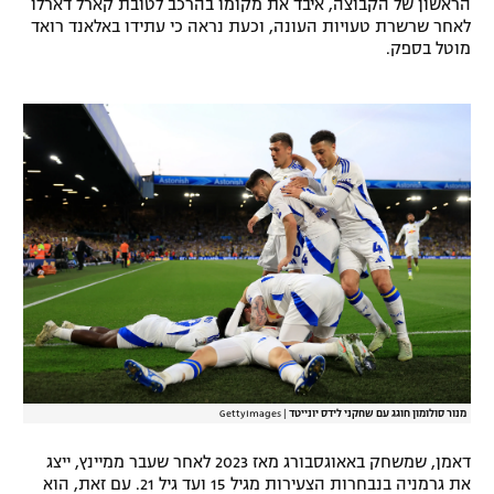
הראשון של הקבוצה, איבד את מקומו בהרכב לטובת קארל דארלו
לאחר שרשרת טעויות העונה, וכעת נראה כי עתידו באלאנד רואד
רשיון להקרנה פומבית לבית עסק
מוטל בספק.
הצטרפות לחבילת הערוצים
לוח דרושים – ג'ובנט
תגיות
המגזין
מנור סולומון חוגג עם שחקני לידס יונייטד
|
GettyImages
דאמן, שמשחק באאוגסבורג מאז 2023 לאחר שעבר ממיינץ, ייצג
את גרמניה בנבחרות הצעירות מגיל 15 ועד גיל 21. עם זאת, הוא