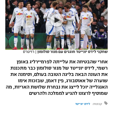
כדורסל נשים
נבחרת ישראל
יורוליג
ליגה ספרדית
טניס
VOD
מכבי תל אביב
מכבי חיפה
יורוקאפ
ליגה איטלקית
כדוריד
הפועל חולון
בית"ר ירושלים
רץ ברשת
ליגה צרפתית
כדורעף
הפועל ירושלים
מכבי תל אביב
ליגה הולנדית
שחייה
תוצאות
שחקני לידס יונייטד חוגגים עם מנור סולומון
|
רויטרס
דני אבדיה
הפועל תל אביב
ליגה טורקית
אחרי שהבטיחה את עלייתה לפרמיירליג באופן
ג'ודו
הפועל חיפה
רשמי, לידס יונייטד של מנור סולומון כבר מתכננת
לוח שידורים
ליגה סינית
את העונה הבאה בליגה הטובה בעולם, וסימנה את
אגרוף
הפועל באר שבע
שוערה של אאוסבורג, פין דאמן, שבזכות אימו
ליגה ברזילאית
ברחבה
האנגלייה יוכל לייצג את נבחרת שלושת האריות, מה
ספורט אולימפי
מכבי נתניה
שמוסיף לרצונו להגיע לממלכה ולהרשים
ליגות נוספות
UFC
"מעל הליגה" – פודקאסט
בני יהודה
קבוצות:
לידס יונייטד
היאבקות WWE