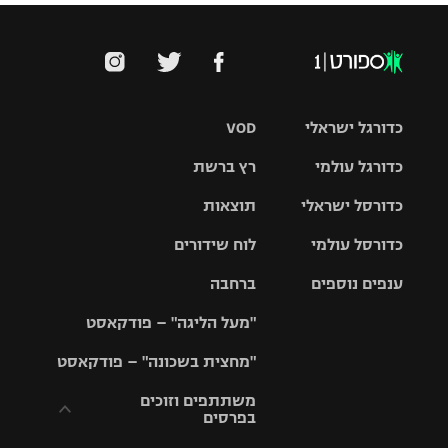
כדורגל ישראלי
VOD
כדורגל עולמי
רץ ברשת
ליגת העל
כדורסל ישראלי
תוצאות
ליגת
ליגה לאומית
האלופות
כדורסל עולמי
לוח שידורים
ליגת ווינר
סל
גביע הטוטו
ענפים נוספים
ברחבה
ליגה
NBA
אירופית
"מעל הליגה" – פודקאסט
ליגה לאומית
ליגיונרים
טניס
יורוליג
ליגה אנגלית
"מחצית בשכונה" – פודקאסט
כדורסל נשים
גביע המדינה
כדוריד
יורוקאפ
ליגה גרמנית
משתתפים וזוכים
בפרסים
מכבי תל
נבחרת
כדורעף
אביב
ישראל
ליגה