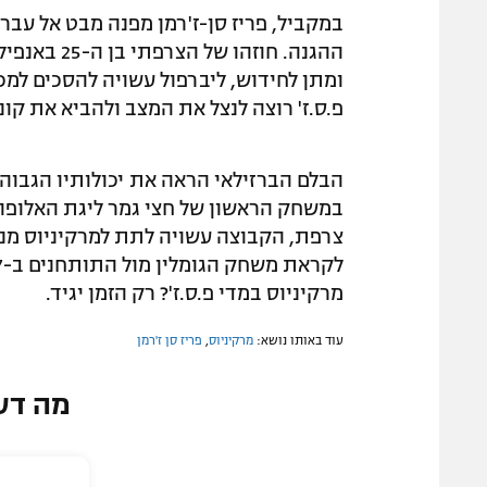
במקביל, פריז סן-ז'רמן מפנה מבט אל עבר
ההגנה. חוז
פ.ס.ז' רוצה לנצל את המצב ולהביא את ק
במשחק הראשון של חצי גמר ליגת האלופות
מרקיניוס במדי פ.ס.ז'? רק הזמן יגיד.
עוד באותו נושא:
מרקיניוס
,
פריז סן ז'רמן
מה דע