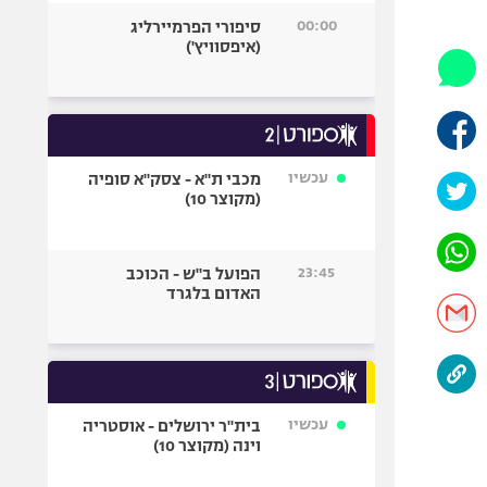
היאבקות WWE
00:00
סיפורי הפרמיירליג
אופניים
(איפסוויץ')
ספורט מוטורי
כדורמים
פוטבול אמריקאי NFL
בייסבול MLB
עכשיו
מכבי ת"א - צסק"א סופיה
(מקוצר 10)
ספורט אתגרי
ואקסטרים
אומנויות לחימה
23:45
הפועל ב"ש - הכוכב
גיימינג E-Sports
האדום בלגרד
עכשיו
בית"ר ירושלים - אוסטריה
וינה (מקוצר 10)