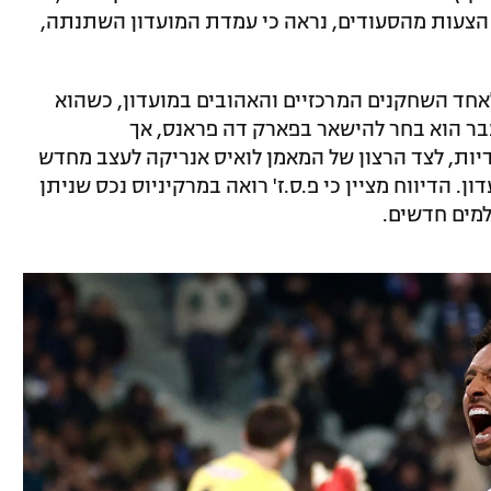
עות מהסעודים, נראה כי עמדת המועדון השתנתה,
שהצטרף לפ.ס.ז' ב-2013, הפך לאחד השחקנים המרכזיים והאהובים במועדון, כשהוא
ר הוא בחר להישאר בפארק דה פראנס, אך
ות, לצד הרצון של המאמן לואיס אנריקה לעצב מחדש
ן. הדיווח מציין כי פ.ס.ז' רואה במרקיניוס נכס שניתן
למים חדשים.