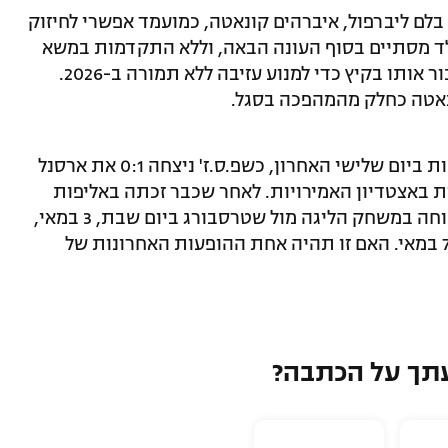
 בלם ליברפול, איברהים קונאטה, כמועמד אפשרי לחיזוק
הו של הצרפתי בן ה-25 באנפילד מסתיים בסוף העונה הבאה, וללא התקדמות במשא
ומתן לחידוש, ליברפול עשויה להסכים למכור אותו בקיץ כדי למנוע עזיבה ללא תמורה ב-2026.
ונאטה כחלק מהמהפכה בסגל.
הבלם הברזילאי הראה את יכולותיו הגבוהות ביום שלישי האחרון, כשפ.ס.ז' ניצחה 0:1 את ארסנל
 באצטדיון האמירויות. לאחר שכבר זכתה באליפות
צרפת, הקבוצה עשויה לתת למרקיניוס מנוחה במשחק הליגה מול שטרסבורג ביום שבת, 3 במאי,
לקראת משחק הגומלין מול התותחנים ב-7 במאי. האם זו תהיה אחת ההופעות האחרונות של
תך על הכתבה?