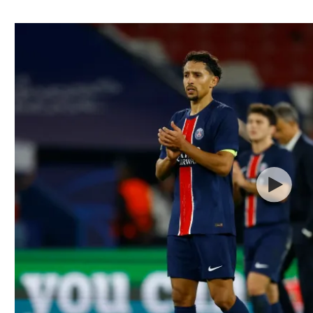
ל אביב
ליגה טורקית
תל אביב
ליגה סינית
חיפה
ליגה ברזילאית
באר שבע
ליגות נוספות
תניה
דה