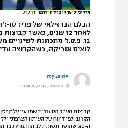
המגזין
מרקיניוס שחקן פריז סן ז'רמן
|
רויטרס
הבלם הברזילאי של פריז סן-ז'ר
לאחר 12 שנים, כאשר קבו
בו. פ.ס.ז' מתכוננת לשינויים
לואיס אנריקה, כשהקבוצה עדיי
roy Zahavi
יום רביעי, 14:49, 30.04.25
קבוצות מערב הסעודית שמו עין על קפטן פ
הקרוב. לפי דיווח של העיתון הצרפתי "לק
ה-30, שמושך תשומת לב מהמפרץ כבר 