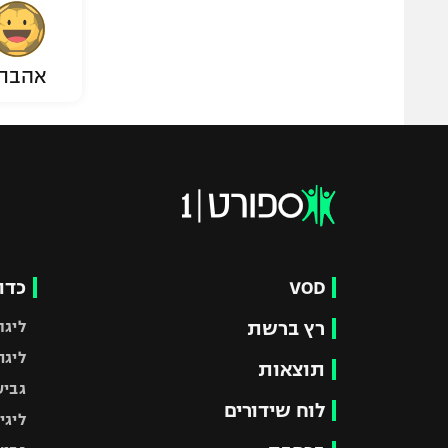
אהבת
VOD
כדו
רץ ברשת
ליגת
ליגה
תוצאות
גביע
לוח שידורים
ליגי