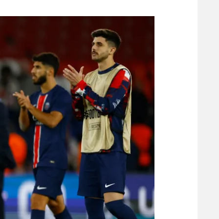
משתתפים וזוכים בפרסים
מכבי ת
הפועל 
תקנון משתתפים וזוכים בפרסים
הפועל 
תקנון עבור פעילות אלקטרה
הפועל 
תקנון עבור פעילות ספורט 1 – "מרלן"
מכבי נ
טניס
בני יהו
גיימינג E-Sports
תנאי שימוש
מדיניות פרטיות
תקנון פעילות ספורט 1
רשיון להקרנה פומבית לבית עסק
הצטרפות לחבילת הערוצים
לוח דרושים – ג'ובנט
תגיות