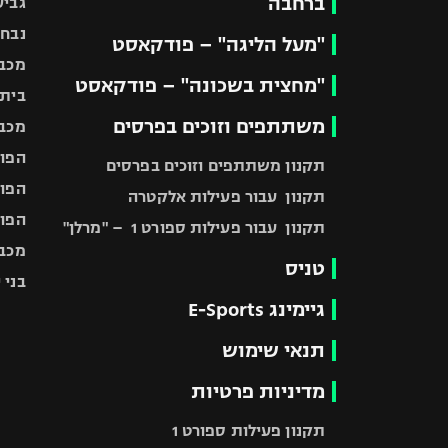
ברחבה
גביע
נבחר
"מעל הליגה" – פודקאסט
מכבי
"מחצית בשכונה" – פודקאסט
בית"
משתתפים וזוכים בפרסים
מכבי
הפוע
תקנון משתתפים וזוכים בפרסים
הפוע
תקנון עבור פעילות אלקטרה
הפוע
תקנון עבור פעילות ספורט 1 – "מרלן"
מכבי
טניס
בני 
גיימינג E-Sports
תנאי שימוש
מדיניות פרטיות
תקנון פעילות ספורט 1