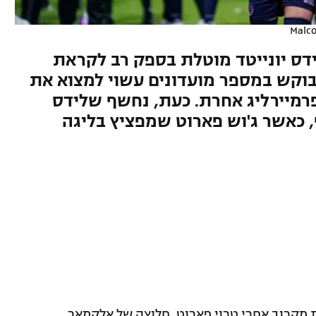
Malc
ידס יונייטד מוטלת בספק רב לקראת
וקש במספר מועדונים עשוי למצוא את
רמיירליג אחרת. כעת, נחשף שלידס
 כאשר ג'וש פארוט שמפציץ בליגה
בת מקרוב אחרי טרוי פארוט, חלוצה של אלקמאר