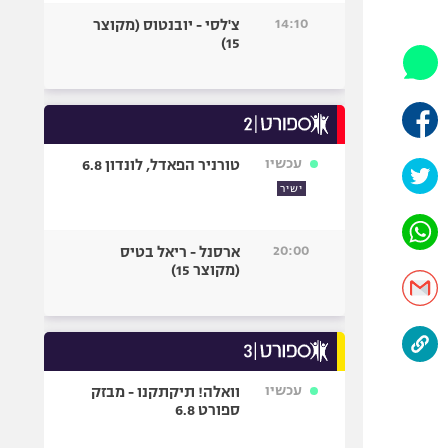
היאבקות WWE
14:10
צ'לסי - יובנטוס (מקוצר
אופניים
15)
ספורט מוטורי
כדורמים
פוטבול אמריקאי NFL
בייסבול MLB
עכשיו
טורניר הפאדל, לונדון 6.8
ספורט אתגרי
ישיר
ואקסטרים
אומנויות לחימה
20:00
ארסנל - ריאל בטיס
גיימינג E-Sports
(מקוצר 15)
עכשיו
וואלה! תיקתקנו - מבזק
ספורט 6.8