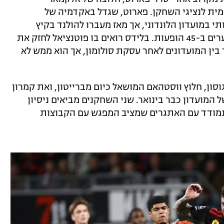
מית לנציגי השחקן. פארוט, שגדל באקדמיה של
 במועדון הלונדוני, אך מאז מעברו להולנד בקיץ
שעבר, הוא מציג יכולת מרשימה עם 20 שערים ב-45 הופעות. בלידס רואים בו פוטנציאל לחזק את
בין המועדונים לאחר עסקת סולומון, אך הוא ממש לא
סון, חלוץ ווסטהאם המושאל כיום מברייטון, ואת קמרון
 המועדון כבר בינואר. שני השחקנים מביאים ניסיון
התמודד עם האתגרים שמציב המפגש עם הקבוצות