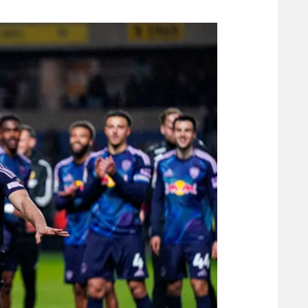
משתתפים וזוכים בפרסים
מכבי ת
הפועל 
תקנון משתתפים וזוכים בפרסים
הפועל 
תקנון עבור פעילות אלקטרה
הפועל 
תקנון עבור פעילות ספורט 1 – "מרלן"
מכבי נ
טניס
בני יהו
גיימינג E-Sports
תנאי שימוש
מדיניות פרטיות
תקנון פעילות ספורט 1
רשיון להקרנה פומבית לבית עסק
הצטרפות לחבילת הערוצים
לוח דרושים – ג'ובנט
תגיות