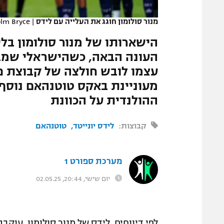
המגזין
מנור סולומון חוגג את העלייה עם לידס
|
olm Bryce
הישארותו של מנור סולומון בל
העונה הבאה, כשהישראלי שמב
עצמו לובש חולצה של קבוצת פ
מעוניינת באקס טוטנהאם נוסף,
ההולנדית על הכוונת
קבוצות:
לידס יונייטד
טוטנהאם
מערכת ספורט 1
יום שישי, 20:44, 02.05.25
לפי דיווחים, לידס של מנור סולומון, עוק