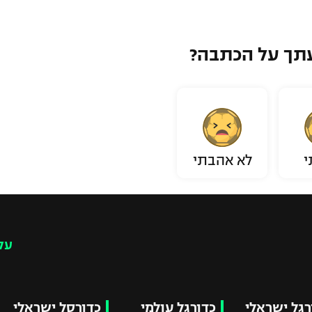
תך על הכתבה?
י
לא אהבתי
עק
רגל ישראלי
כדורגל עולמי
כדורסל ישראלי