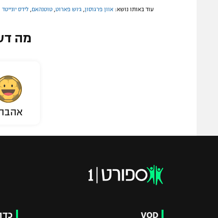
עוד באותו נושא:
אוון פרגוסון
,
ג׳וש פארוט
,
טוטנהאם
,
לידס יונייטד
מה דע
אהבת
VOD
כדו