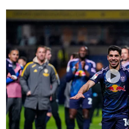
ל אביב
ליגה טורקית
תל אביב
ליגה סינית
חיפה
ליגה ברזילאית
באר שבע
ליגות נוספות
תניה
דה