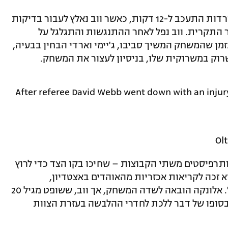
המשחק באצטדיון קינג פאוור בין שתי היורדות התעכב ל-12 דקות, כאשר ווב נאלץ לעבור בדיקות
 התקרית. ווב נפל לאחר ההתנגשות והתגלגל על
זמן שהמשחק המשיך סביבו, ג'יימי וארדי הבחין בבעיה,
שרוק במשרוקית שלו, בניסיון לעצור את המשחק.
After referee David Webb went down with an injury
תרפיסטים משתי הקבוצות – שחיכו בקו הצד כדי לרוץ
הוא זכה לקריאות אכזריות מהאוהדים באצטדיון,
שהתחילו לשיר לו: "אתה לא כשיר לשפוט". אלונקה הובאה לשדה המשחק, אך ווב, ששופט מגיל 20
הגבוהות מאז 2008, הצליח בסופו של דבר ללכת לחדרי ההלבשה בעזרת הצוות