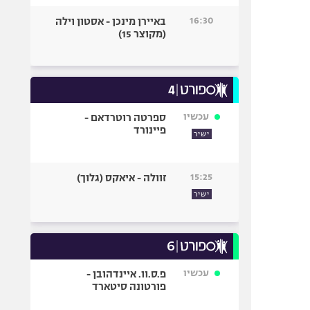
16:30
באיירן מינכן - אסטון וילה
(מקוצר 15)
עכשיו
ספרטה רוטרדאם -
פיינורד
ישיר
15:25
זוולה - איאקס (גלוך)
ישיר
עכשיו
פ.ס.וו. איינדהובן -
פורטונה סיטארד