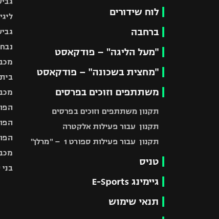
גביע
לוח שידורים
ליגי
ברחבה
גביע
נבחר
"מעל הליגה" – פודקאסט
מכבי
"מחצית בשכונה" – פודקאסט
בית"
משתתפים וזוכים בפרסים
מכבי
הפוע
תקנון משתתפים וזוכים בפרסים
הפוע
תקנון עבור פעילות אלקטרה
הפוע
תקנון עבור פעילות ספורט 1 – "מרלן"
מכבי
טניס
בני 
גיימינג E-Sports
תנאי שימוש