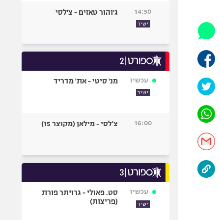
היאבקות WWE
14:50
ג'והור טאזים - צ'לסי
אופניים
ישיר
ספורט מוטורי
כדורמים
פוטבול אמריקאי NFL
בייסבול MLB
עכשיו
מנ' סיטי - את' מדריד
ספורט אתגרי
ישיר
ואקסטרים
אומנויות לחימה
16:00
צ'לסי - מילאן (מקוצר 15)
גיימינג E-Sports
עכשיו
סט. פאולי - גרויתר פורת
(פריצות)
ישיר