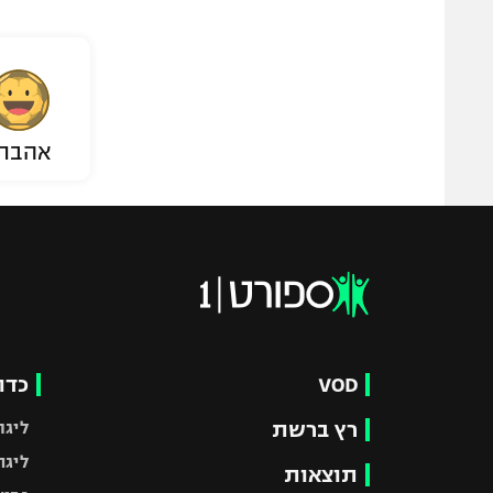
אהבת
VOD
כדו
רץ ברשת
ליגת
ליגה
תוצאות