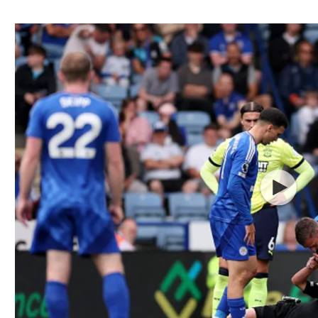
ל אביב
ליגה טורקית
תל אביב
ליגה סינית
חיפה
ליגה ברזילאית
באר שבע
ליגות נוספות
תניה
דה