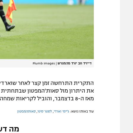
דייויד ווב יורד מהמגרש
|
Plumb Images
את היתרון מול סאות'המפטון שבתחתית ה
מאז ה-8 בדצמבר, והוביל לקריאות שמחה של "הבקענו שער!" מאוהדי השועלים.
עוד באותו נושא:
ג'יימי וארדי
,
לסטר סיטי
,
סאותהמפטון
מה דע