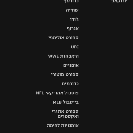
יורוקאפ
כדורעף
שחייה
ג'ודו
אגרוף
ספורט אולימפי
UFC
היאבקות WWE
אופניים
ספורט מוטורי
כדורמים
פוטבול אמריקאי NFL
בייסבול MLB
ספורט אתגרי
ואקסטרים
אומנויות לחימה