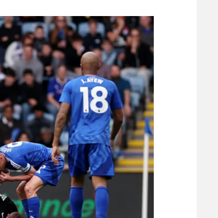
משתתפים וזוכים בפרסים
מכבי ת
הפועל 
תקנון משתתפים וזוכים בפרסים
הפועל 
תקנון עבור פעילות אלקטרה
הפועל 
תקנון עבור פעילות ספורט 1 – "מרלן"
מכבי נ
טניס
בני יהו
גיימינג E-Sports
תנאי שימוש
מדיניות פרטיות
תקנון פעילות ספורט 1
רשיון להקרנה פומבית לבית עסק
הצטרפות לחבילת הערוצים
לוח דרושים – ג'ובנט
תגיות