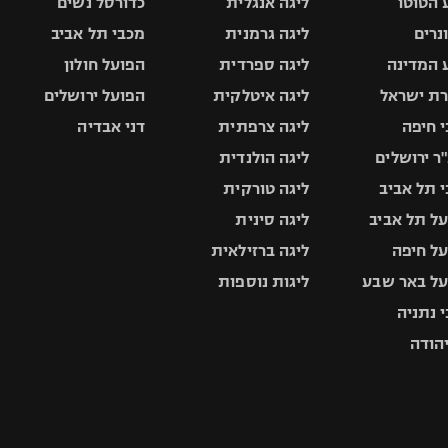
 הטוטו
ליגה אנגלית
כדורסל נשים
ונרים
ליגה גרמנית
מכבי תל אביב
 המדינה
ליגה ספרדית
הפועל חולון
ת ישראל
ליגה איטלקית
הפועל ירושלים
 חיפה
ליגה צרפתית
דני אבדיה
ר ירושלים
ליגה הולנדית
 תל אביב
ליגה טורקית
ל תל אביב
ליגה סינית
ל חיפה
ליגה ברזילאית
ל באר שבע
ליגות נוספות
 נתניה
יהודה