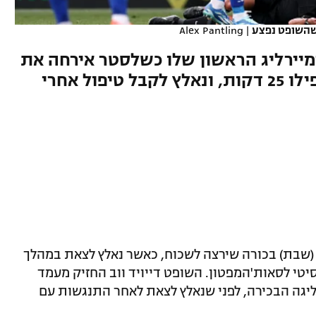
 שהשופט נפצע
|
Alex Pantling
מיירליג הראשון שלו כשלסטר אירחה את
סאות'המפטון, אך לא החזיק אפילו 25 דקות, ונאלץ לקבל טיפול אחרי
(שבת) בכורה שירצה לשכוח, כאשר נאלץ לצאת במהלך
י לסאות'המפטון. השופט דייויד ווב החזיק מעמד
שלו בליגה הבכירה, לפני שנאלץ לצאת לאחר התנגשות עם