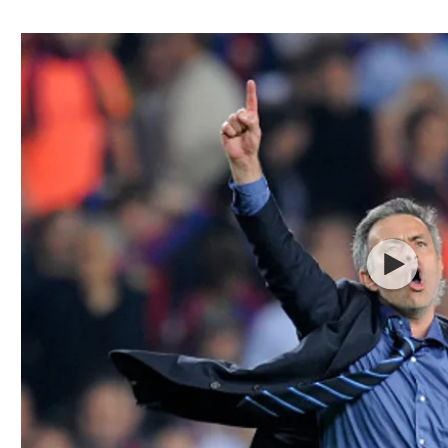
ל אביב
ליגה טורקית
תל אביב
ליגה סינית
חיפה
ליגה ברזילאית
באר שבע
ליגות נוספות
תניה
דה