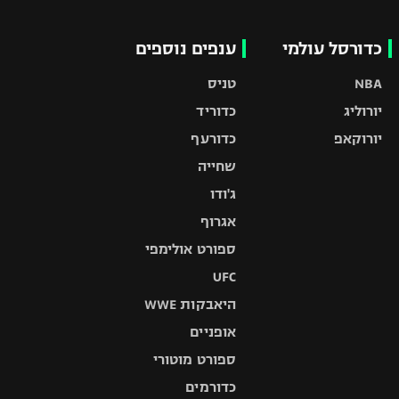
כדורסל עולמי
ענפים נוספים
NBA
טניס
יורוליג
כדוריד
יורוקאפ
כדורעף
שחייה
ג'ודו
אגרוף
ספורט אולימפי
UFC
היאבקות WWE
אופניים
ספורט מוטורי
כדורמים