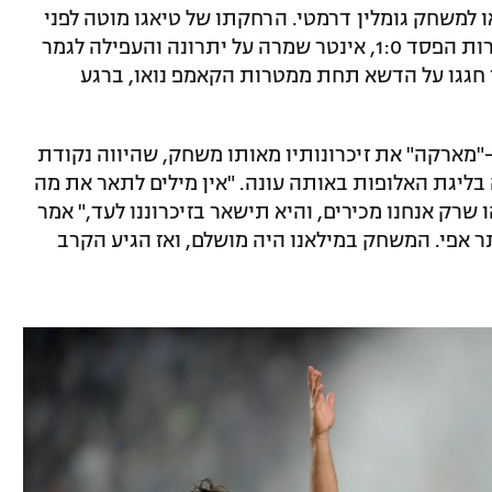
ו למשחק גומלין דרמטי. הרחקתו של טיאגו מוטה לפני
חלוף חצי שעה העצימה את המתח, אך למרות הפסד 1:0, אינטר שמרה על יתרונה והעפילה לגמר
יו חגגו על הדשא תחת ממטרות הקאמפ נואו, ברגע
 ל-"מארקה" את זיכרונותיו מאותו משחק, שהיווה נקודת
בליגת האלופות באותה עונה. "אין מילים לתאר את מה
ק אנחנו מכירים, והיא תישאר בזיכרוננו לעד," אמר
תר אפי. המשחק במילאנו היה מושלם, ואז הגיע הקרב