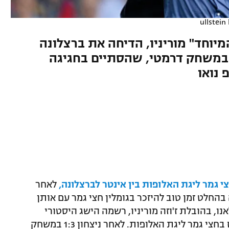
ullstein 
מיוחד" מוריניו, הדיחה את ברצלונה
חצי גמר ליגת האלופות 2010 במשחק דרמטי, שהסתיים בחגיגה
נואו
 גמר ליגת האלופות בין אינטר לברצלונה,
לאחר
 בהחלט זמן טוב להיזכר בגומלין חצי גמר עם אותן
אפריל 2010, אינטר מילאנו, בהובלת ז'וזה מוריניו, רשמה הישג היסטורי
כשהדיחה את ברצלונה אלופת אירופה דאז בחצי גמר ליגת האלופות. לאחר ניצחון 1:3 במשחק