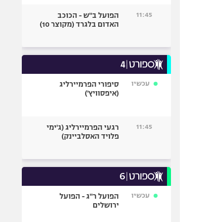
11:45
הפועל ב"ש - הכוכב
האדום בלגרד (מקוצר 10)
עכשיו
סיפורי הפרמיירליג
(איפסוויץ')
11:45
רגעי הפרמיירליג (ג'ימי
פלויד האסלביינק)
עכשיו
הפועל ר"ג - הפועל
ירושלים