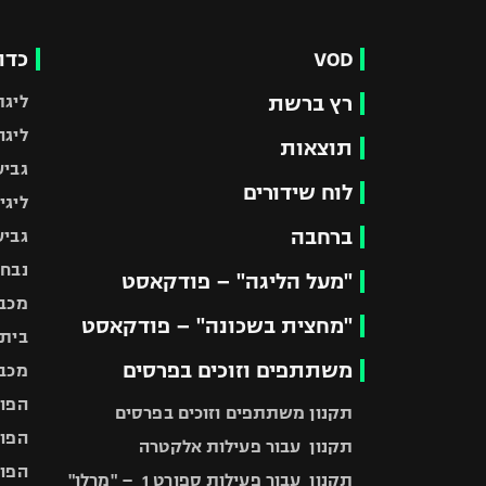
VOD
כדו
רץ ברשת
ליגת
ליגה
תוצאות
גביע
לוח שידורים
ליגי
ברחבה
גביע
נבחר
"מעל הליגה" – פודקאסט
מכבי
"מחצית בשכונה" – פודקאסט
בית"
משתתפים וזוכים בפרסים
מכבי
הפוע
תקנון משתתפים וזוכים בפרסים
הפוע
תקנון עבור פעילות אלקטרה
הפוע
תקנון עבור פעילות ספורט 1 – "מרלן"