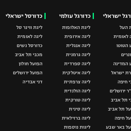
רגל ישראלי
כדורגל עולמי
כדורסל ישראלי
 העל
ליגת האלופות
ליגת ווינר סל
 לאומית
ליגה אירופית
ליגה לאומית
 הטוטו
ליגה אנגלית
כדורסל נשים
ונרים
ליגה גרמנית
מכבי תל אביב
 המדינה
ליגה ספרדית
הפועל חולון
ת ישראל
ליגה איטלקית
הפועל ירושלים
 חיפה
ליגה צרפתית
דני אבדיה
ר ירושלים
ליגה הולנדית
 תל אביב
ליגה טורקית
ל תל אביב
ליגה סינית
ל חיפה
ליגה ברזילאית
ל באר שבע
ליגות נוספות