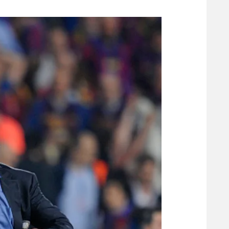
משתתפים וזוכים בפרסים
מכבי ת
הפועל 
תקנון משתתפים וזוכים בפרסים
הפועל 
תקנון עבור פעילות אלקטרה
הפועל 
תקנון עבור פעילות ספורט 1 – "מרלן"
מכבי נ
טניס
בני יהו
גיימינג E-Sports
תנאי שימוש
מדיניות פרטיות
תקנון פעילות ספורט 1
רשיון להקרנה פומבית לבית עסק
הצטרפות לחבילת הערוצים
לוח דרושים – ג'ובנט
תגיות