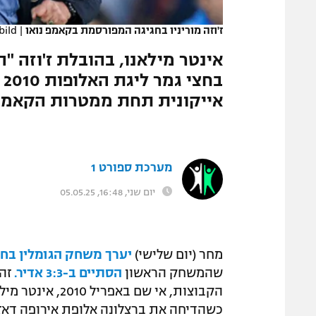
המגזין
ז'וזה מוריניו בחגיגה המפורסמת בקאמפ נואו
|
bild
אינטר מילאנו, בהובלת ז'וזה "ה
ב
אייקונית תחת ממטרות הקאמפ 
מערכת ספורט 1
יום שני, 16:48, 05.05.25
מחר (יום שלישי)
יערך משחק הגומלין בחצי
שהמשחק הראשון
הסתיים ב-3:3 אדיר.
זה
הקבוצות, אי שם ב