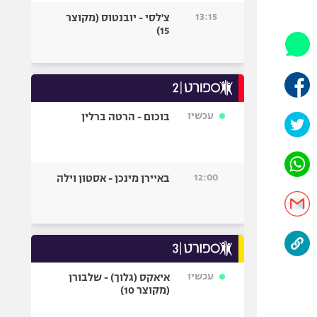
היאבקות WWE
13:15
צ'לסי - יובנטוס (מקוצר
אופניים
15)
ספורט מוטורי
כדורמים
פוטבול אמריקאי NFL
בייסבול MLB
עכשיו
בוכום - הרטה ברלין
ספורט אתגרי
ואקסטרים
אומנויות לחימה
12:00
באיירן מינכן - אסטון וילה
גיימינג E-Sports
עכשיו
איאקס (גלוך) - שלבורן
(מקוצר 10)