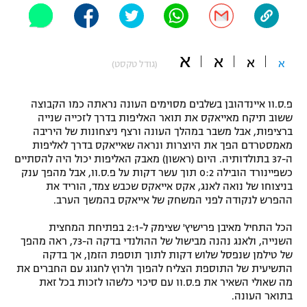
"מחצית בשכונה" – פודקאסט
אופניים
א
א
ספורט מוטורי
א
א
משתתפים וזוכים בפרסים
(גודל טקסט)
כדורמים
פ.ס.וו איינדהובן בשלבים מסוימים העונה נראתה כמו הקבוצה
תקנון משתתפים וזוכים בפרסים
טניס
ששוב תיקח מאייאקס את תואר האליפות בדרך לזכייה שנייה
פוטבול אמריקאי NFL
ברציפות, אבל משבר במהלך העונה ורצף ניצחונות של היריבה
תקנון עבור פעילות אלקטרה
מאמסטרדם הפך את היוצרות ונראה שאייאקס בדרך לאליפות
גיימינג E-Sports
ה-37 בתולדותיה. היום (ראשון) מאבק האליפות יכול היה להסתיים
בייסבול MLB
תקנון עבור פעילות ספורט 1 – "מרלן"
כשפיינורד הובילה 0:2 תוך עשר דקות על פ.ס.וו, אבל מהפך ענק
בניצוחו של נואה לאנג, אקס אייאקס שכבש צמד, הוריד את
ספורט אתגרי ואקסטרים
ההפרש לנקודה לפני המשחק של אייאקס בהמשך הערב.
תנאי שימוש
אומנויות לחימה
הכל התחיל מאיבן פרישיץ' שצימק ל-2:1 בפתיחת המחצית
השנייה, ולאנג נהנה מבישול של ההולנדי בדקה ה-73, ראה מהפך
מדיניות פרטיות
של טילמן שנפסל שלוש דקות לתוך תוספת הזמן, אך בדקה
גיימינג E-Sports
התשיעית של התוספת הצליח להפוך ולרוץ לחגוג עם החברים את
מה שאולי השאיר את פ.ס.וו עם סיכוי כלשהו לזכות בכל זאת
תקנון פעילות ספורט 1
בתואר העונה.