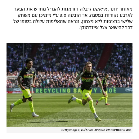
רשיון להקרנה פומבית לבית עסק
מאוחר יותר, אייאקס קיבלה הזדמנות להגדיל מחדש את הפער
לארבע נקודות בפסגה, אך הובסה 3:0 ע"י ניימיכן עם משחק
שלישי ברציפות ללא ניצחון, ונראה שהאליפות עלולה בסופו של
הצטרפות לחבילת הערוצים
דבר להישאר אצל איינדהובן.
לוח דרושים – ג'ובנט
תגיות
המגזין
דחה את החגיגות של האקסית. נואה לאנג
|
GettyImages