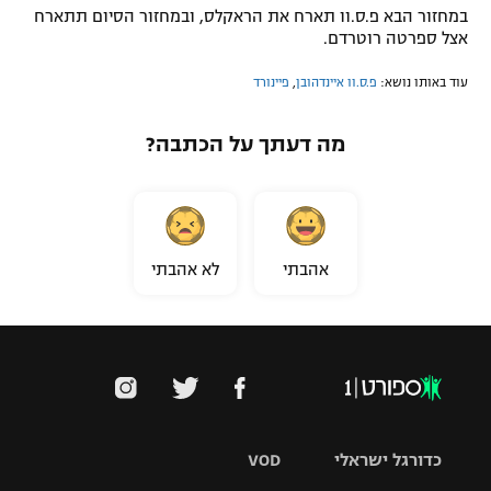
במחזור הבא פ.ס.וו תארח את הראקלס, ובמחזור הסיום תתארח
אצל ספרטה רוטרדם.
עוד באותו נושא:
פ.ס.וו איינדהובן
,
פיינורד
מה דעתך על הכתבה?
אהבתי
לא אהבתי
כדורגל ישראלי
VOD