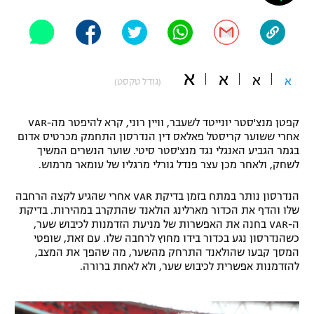
"מחצית בשכונה" – פודקאסט
אופניים
ספורט מוטורי
משתתפים וזוכים בפרסים
א
א
א
א
(גודל טקסט)
כדורמים
תקנון משתתפים וזוכים בפרסים
טניס
קפטן מנצ'סטר יונייטד לשעבר, וויין רוני, קרא להיפטר מה-VAR
פוטבול אמריקאי NFL
אחרי ששוער קריסטל פאלאס דין הנדרסון התחמק מכרטיס אדום
תקנון עבור פעילות אלקטרה
בגמר הגביע האנגלי נגד מנצ'סטר סיטי. שוער הנשרים המשיך
גיימינג E-Sports
בייסבול MLB
לשחק, ולאחר מכן עצר פנדל גורלי מרגליו של עומאר מרמוש.
תקנון עבור פעילות ספורט 1 – "מרלן"
הנדרסון נותר במתח בזמן בדיקת VAR אחרי שהגיע לקצה הרחבה
ספורט אתגרי ואקסטרים
תנאי שימוש
שלו והדף את הכדור מארלינג הולאנד שהתקרב במהירות. בדיקת
ה-VAR בחנה את האפשרות של מניעת הזדמנות לכיבוש שער,
אומנויות לחימה
כשהנדרסון נגע בכדור בידו מחוץ לרחבה שלו. עם זאת, שופטי
המסך קבעו שהולאנד התרחק מהשער, מה שהפך את המצב,
מדיניות פרטיות
גיימינג E-Sports
להזדמנות אפשרית לכיבוש שער, ולא לאחת ברורה.
תקנון פעילות ספורט 1