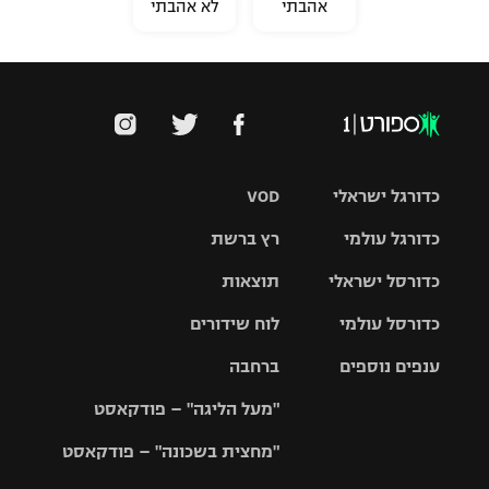
אהבתי
לא אהבתי
כדורגל ישראלי
VOD
כדורגל עולמי
רץ ברשת
ליגת העל
כדורסל ישראלי
תוצאות
ליגת
ליגה לאומית
האלופות
כדורסל עולמי
לוח שידורים
ליגת ווינר
סל
גביע הטוטו
ענפים נוספים
ברחבה
ליגה
NBA
אירופית
"מעל הליגה" – פודקאסט
ליגה לאומית
ליגיונרים
טניס
יורוליג
ליגה אנגלית
"מחצית בשכונה" – פודקאסט
כדורסל נשים
גביע המדינה
כדוריד
יורוקאפ