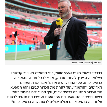
רשיון להקרנה פומבית לבית עסק
הצטרפות לחבילת הערוצים
לוח דרושים – ג'ובנט
תגיות
המגזין
וויין רוני
|
Mark Leech/Offside
בדבריו בפאנל של "BBC Sports", רוני התעקש ששוער קריסטל
פאלאס היה צריך להיות מורחק, וקרא לבטל את ה-VAR. "זה
כרטיס אדום, 100 אחוז כרטיס אדום" אמר אגדת השדים
האדומים. "הולאנד עומד לקחת את הכדור סביבו והוא מטאטא
את הכדור ממנו. זה כרטיס אדום, איך הם יכולים לטעות בזה?
פשוט תיפטרו מה-VAR. הם עשו טעות ועכשיו הם מנסים לכסות
על זה. זה כרטיס אדום וכולם יכולים לראות שזה כרטיס אדום".