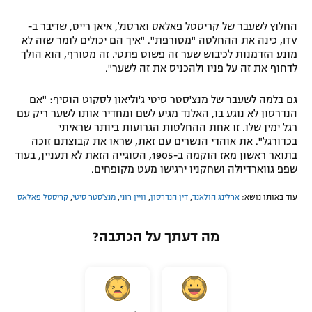
החלוץ לשעבר של קריסטל פאלאס וארסנל, איאן רייט, שדיבר ב-
ITV, כינה את ההחלטה "מטורפת". "איך הם יכולים לומר שזה לא
מונע הזדמנות לכיבוש שער זה פשוט פתטי. זה מטורף, הוא הולך
לדחוף את זה על פניו ולהכניס את זה לשער".
גם בלמה לשעבר של מנצ'סטר סיטי ג'וליאון לסקוט הוסיף: "אם
הנדרסון לא נוגע בו, האלנד מגיע לשם ומחדיר אותו לשער ריק עם
רגל ימין שלו. זו אחת ההחלטות הגרועות ביותר שראיתי
בכדורגל". את אוהדי הנשרים עם זאת, שראו את קבוצתם זוכה
בתואר ראשון מאז הוקמה ב-1905, הסוגייה הזאת לא תעניין, בעוד
שפפ גווארדיולה ושחקניו ירגישו מעט מקופחים.
עוד באותו נושא:
ארלינג הולאנד
,
דין הנדרסון
,
וויין רוני
,
מנצ'סטר סיטי
,
קריסטל פאלאס
מה דעתך על הכתבה?