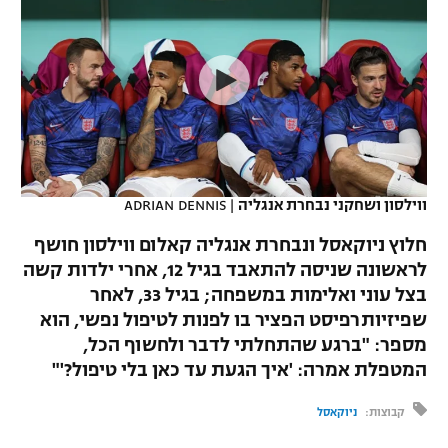
כדורסל נשים
נבחרת ישראל
יורוליג
ליגה ספרדית
טניס
VOD
מכבי תל אביב
מכבי חיפה
יורוקאפ
ליגה איטלקית
כדוריד
הפועל חולון
בית"ר ירושלים
רץ ברשת
ליגה צרפתית
כדורעף
הפועל ירושלים
מכבי תל אביב
ליגה הולנדית
שחייה
תוצאות
ווילסון ושחקני נבחרת אנגליה
|
ADRIAN DENNIS
דני אבדיה
הפועל תל אביב
ליגה טורקית
חלוץ ניוקאסל ונבחרת אנגליה קאלום ווילסון חושף
ג'ודו
הפועל חיפה
לראשונה שניסה להתאבד בגיל 12, אחרי ילדות קשה
לוח שידורים
ליגה סינית
בצל עוני ואלימות במשפחה; בגיל 33, לאחר
אגרוף
הפועל באר שבע
שפיזיותרפיסט הפציר בו לפנות לטיפול נפשי, הוא
ליגה ברזילאית
ברחבה
מספר: "ברגע שהתחלתי לדבר ולחשוף הכל,
ספורט אולימפי
מכבי נתניה
המטפלת אמרה: 'איך הגעת עד כאן בלי טיפול?'"
ליגות נוספות
UFC
"מעל הליגה" – פודקאסט
בני יהודה
קבוצות:
ניוקאסל
היאבקות WWE