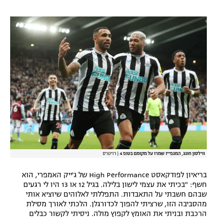
רשיון להקרנה פומבית לבית עסק
הצטרפות לחבילת הערוצים
לוח דרושים – ג'ובנט
תגיות
המגזין
ווילסון חוגג, המגפייז שמרו על מקומם בטופ 4
|
רויטרס
בריאיון לפודקאסט High Performance של ג'ייק האמפרי, הוא
חשף: "בכיתי את עצמי לישון בלילה. בגיל 12 או 13 היו לי רגעים
שבהם חשבתי על התאבדות. התפללתי לאלוהים שיוציא אותי
מהסביבה הזו, שרציתי להפוך לכדורגלן. הלכתי לאורך מסילת
הרכבת ובניתי את האומץ לקפוץ מולה. ניסיתי לקשור כבלים