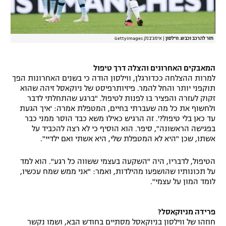
חזר להרכב וכבש. ווילסון
|
אימג'בנק GettyImages
המאבקים האחרונים והצלה דרך טיפול
למרות ההצלחה ככדורגלן, ווילסון הודה כי בשנים האחרונות הפך
תוקפני יותר והחל להמר. פיזיותרפיסט של ניוקאסל זיהה שהוא
זקוק לעזרה והפציר בו לפנות לטיפול. "ברגע שהתחלתי לדבר
ולחשוף את כל מה שעברתי בחיים, המטפלת אמרה: 'איך הגעת
עד כאן בלי טיפול?'. זה הרגיש כאילו משא כבד הוסר ממני כבר
בפגישה הראשונה", סיפר. הוא הוסיף כי לא רצה להכביד על
אשתו, שכן "היא לא המטפלת שלי, היא אשתי ואם ילדיי".
הטיפול, לדבריו, היה "השקעה בעצמי ששווה כל רגע". הוא למד
על תכונותיו שהושפעו מהילדות, ואמר: "אני ממש שמח עכשיו,
לומד המון על עצמי".
פרידה מניוקאסל?
חוזהו של ווילסון בניוקאסל מסתיים בחודש הבא, ושמו נקשר