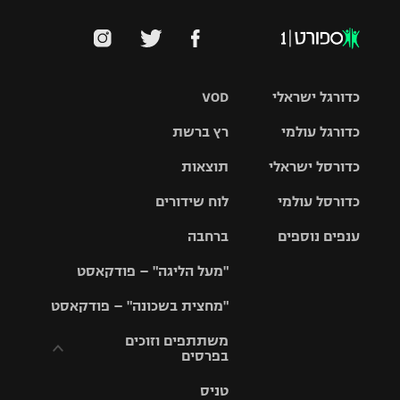
כדורגל ישראלי
VOD
כדורגל עולמי
רץ ברשת
ליגת העל
כדורסל ישראלי
תוצאות
ליגת
ליגה לאומית
האלופות
כדורסל עולמי
לוח שידורים
ליגת ווינר
סל
גביע הטוטו
ענפים נוספים
ברחבה
ליגה
NBA
אירופית
"מעל הליגה" – פודקאסט
ליגה לאומית
ליגיונרים
טניס
יורוליג
ליגה אנגלית
"מחצית בשכונה" – פודקאסט
כדורסל נשים
גביע המדינה
כדוריד
יורוקאפ
ליגה גרמנית
משתתפים וזוכים
בפרסים
מכבי תל
נבחרת
כדורעף
אביב
ישראל
ליגה
טניס
ספרדית