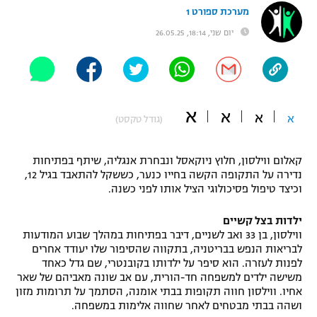
מערכת ספורט 1
"מחצית בשכונה" – פודקאסט
אופניים
יום שני, 18:14, 26.05.25
ספורט מוטורי
משתתפים וזוכים בפרסים
כדורמים
תקנון משתתפים וזוכים בפרסים
א
טניס
א
א
א
(גודל טקסט)
פוטבול אמריקאי NFL
תקנון עבור פעילות אלקטרה
קאלום ווילסון, חלוץ ניוקאסל ונבחרת אנגליה, שיתף בפתיחות
גיימינג E-Sports
בייסבול MLB
נדירה על התקופה הקשה בחייו כנער, כששקל להתאבד בגיל 12,
תקנון עבור פעילות ספורט 1 – "מרלן"
וכיצד טיפול פסיכולוגי הציל אותו לפני כשנה.
ספורט אתגרי ואקסטרים
תנאי שימוש
ילדות בצל קשיים
אומנויות לחימה
ווילסון, בן 33 ואב לשניים, דיבר בפתיחות במהלך שבוע המודעות
לבריאות הנפש בבריטניה, בתקווה שהסיפור שלו יעודד אחרים
מדיניות פרטיות
לפנות לעזרה. הוא סיפר על ילדותו בקובנטרי, שם גדל כאחד
גיימינג E-Sports
משישה ילדים למשפחה חד-הורית, עם אב שונה מאביהם של שאר
אחיו. ווילסון חווה תקופות בבתי אומנה, הסתמך על תרומות מזון
תקנון פעילות ספורט 1
ושהה בבתי מבטחים לאחר שחווה אלימות במשפחה.