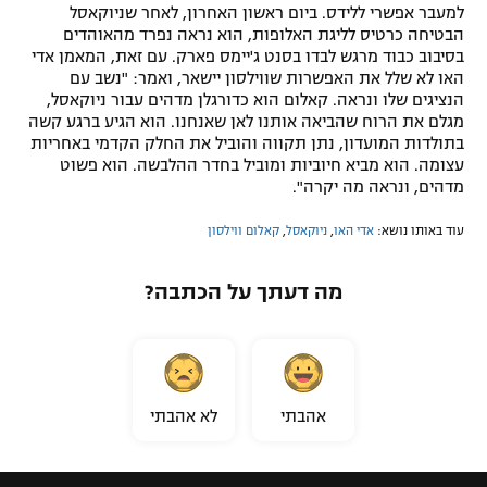
למעבר אפשרי ללידס. ביום ראשון האחרון, לאחר שניוקאסל
הבטיחה כרטיס לליגת האלופות, הוא נראה נפרד מהאוהדים
בסיבוב כבוד מרגש לבדו בסנט ג'יימס פארק. עם זאת, המאמן אדי
האו לא שלל את האפשרות שווילסון יישאר, ואמר: "נשב עם
הנציגים שלו ונראה. קאלום הוא כדורגלן מדהים עבור ניוקאסל,
מגלם את הרוח שהביאה אותנו לאן שאנחנו. הוא הגיע ברגע קשה
בתולדות המועדון, נתן תקווה והוביל את החלק הקדמי באחריות
עצומה. הוא מביא חיוביות ומוביל בחדר ההלבשה. הוא פשוט
מדהים, ונראה מה יקרה".
עוד באותו נושא:
אדי האו
,
ניוקאסל
,
קאלום ווילסון
מה דעתך על הכתבה?
אהבתי
לא אהבתי