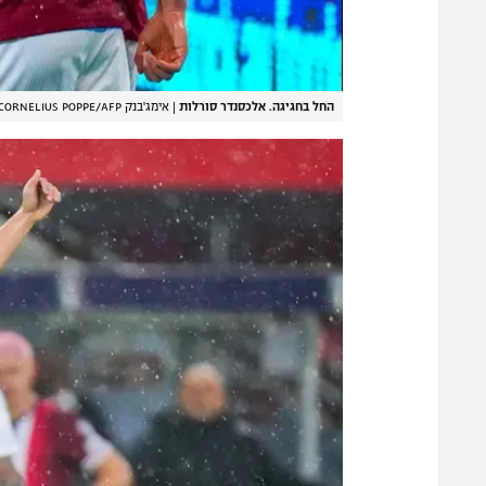
החל בחגיגה. אלכסנדר סורלות
|
אימג'בנק GettyImages, CORNELIUS POPPE/AFP