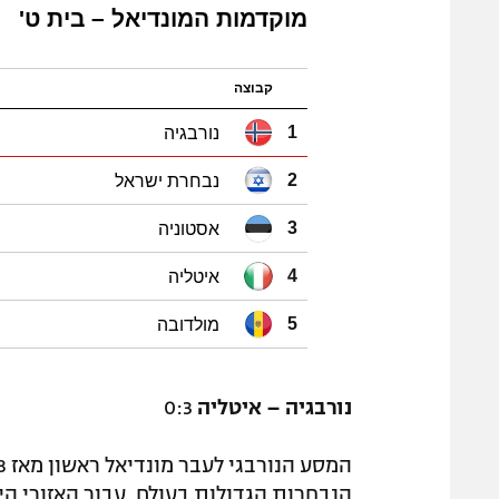
מוקדמות המונדיאל – בית ט'
קבוצה
נורבגיה
1
נבחרת ישראל
2
אסטוניה
3
איטליה
4
מולדובה
5
נורבגיה – איטליה
0:3
הנבחרות הגדולות בעולם. עבור האזורי הי