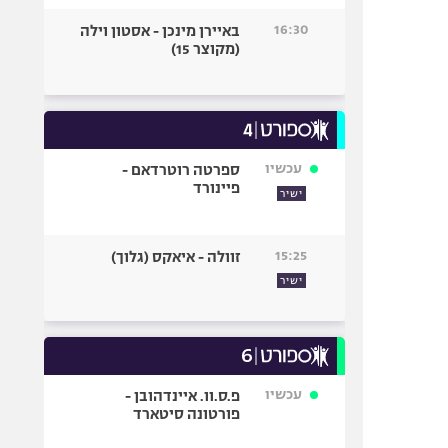
16:30
באיירן מינכן - אסטון וילה
(מקוצר 15)
עכשיו
ספרטה רוטרדאם -
פיינורד
ישיר
15:25
זוולה - איאקס (גלוך)
ישיר
עכשיו
פ.ס.וו. איינדהובן -
פורטונה סיטארד