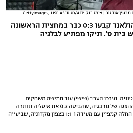
מרטין אודגור
|
אימג'בנק GettyImages, LISE ASERUD/AFP
סורלות, נוסא (שער פנטסטי) והולאנד קבעו 0:3 כבר במחצית הראשונה
בית ט'. תיקו מפתיע לבלגיה
ניה, נערכו הערב (שישי) עוד חמישה משחקים
במסגרת מוקדמות המונדיאל, כשבמוקד ההצגה של נורבגיה, שהביסה 0:3 את איטליה ונותרה
מושלמת בבית ט' (הבית הישראלי). בלגיה החלה קמפיין עם מעידה ו-1:1 בצפון מקדוניה, שביעייה