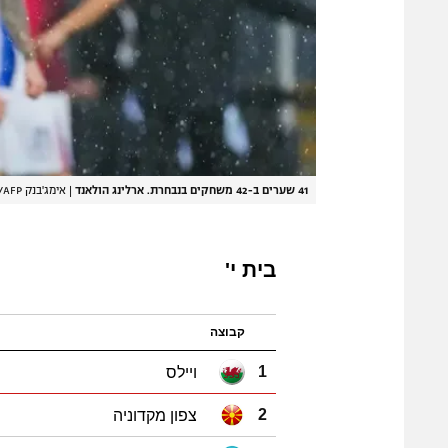
41 שערים ב-42 משחקים בנבחרת. ארלינג הולאנד
|
אימג'בנק GettyImages, CORNELIUS POPPE/AFP
בית י'
קבוצה
ויילס
1
צפון מקדוניה
2