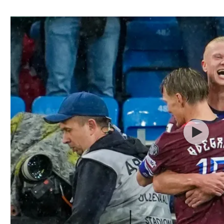
ל אביב
ליגה טורקית
תל אביב
ליגה סינית
חיפה
ליגה ברזילאית
באר שבע
ליגות נוספות
תניה
דה