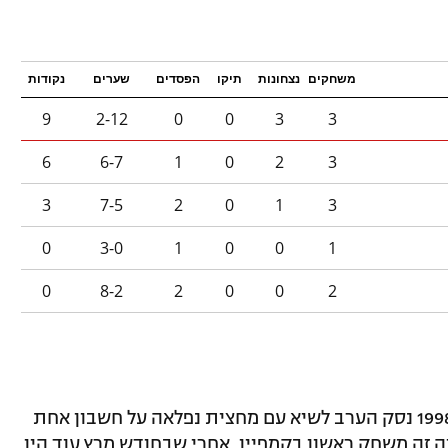
משחקים
נצחונות
תיקו
הפסדים
שערים
נקודות
9
2-12
0
0
3
3
6
6-7
1
0
2
3
3
7-5
2
0
1
3
0
3-0
1
0
0
1
0
8-2
2
0
0
2
המסע הנורבגי לעבר מונדיאל ראשון מאז 1998 נסק הערב לשיא עם מחצית נפלאה על חשבון אחת
ה זה משחק ראשון בקמפיין, אחרי שבחודש מרץ עוד היו