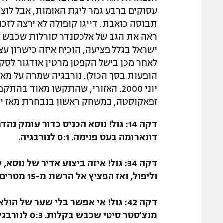
עסוקים ברבע גמר ליגת האומות, אבל לוצ'
הופעות בסך הכול). נורבגיה שמרה על מאז
יוני 2000. האזורי, שהתקשו מאוד ב
זפאקוסטה, במשחק ראשון בנבחרת מאז יולי 2018), אמורים להתאושש ביום שני נגד מול
דקה 14: גול! נוסא הכניס כדור עומק
דונארומה בעט פנימה. 0:1 לנורבגיה.
דקה 34: גול! איזה ביצוע אדיר של
וליפול, ואז הפציץ אל הרשת מ-15 מטרים. 0:2 לנורבגיה.
דקה 42: גול! אי אפשר בלי שער של ה
מנצ'סטר סיטי שכבש בקלות. 0:3 לנורבגיה.