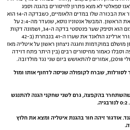
אנו ספאלטי לא מצא פתרון לחיסורים בהגנה וספג
תבוסה כואבת. דייגו קופולה לא ירצה לזכור את הבכורה שלו במדים הלאומיים, כשבדקה ה-14 הוא
ראה את הגב של אלכסנדר סורלות שכבש את הראשון. המבשל אנטוניו נוסא, שנעדר מה-2:4 על
ישראל בגלל פציעה, הוכיח איזה כישרון עצום הוא וסיפק שער פנטסטי בדקה ה-34, ושמונה דקות
לאחר מכן בישל הקפטן מרטין אודגור לסקורר ארלינג הולאנד את שערו ה-41 בנבחרת (ב-42
ן מושלם במוקדמות וחגגה ניצחון ראשון על איטליה מאז
התקפה וסבלו כאמור מחיסורים רבים (בין היתר פתח דוידה
דובה.
 נהדר לסורלות, שברח לקופולה שניסה לדחוף אותו ומול
 נוסא, שהשתחרר בהקפצה, גרם לשני שחקני הגנה להתנגש
ולאנד. אודגור זיהה חור בהגנת איטליה ומצא את חלוץ