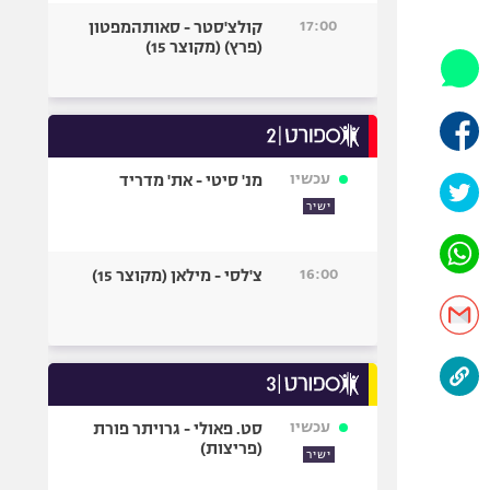
היאבקות WWE
17:00
קולצ'סטר - סאותהמפטון
אופניים
(פרץ) (מקוצר 15)
ספורט מוטורי
כדורמים
פוטבול אמריקאי NFL
בייסבול MLB
עכשיו
מנ' סיטי - את' מדריד
ספורט אתגרי
ישיר
ואקסטרים
אומנויות לחימה
16:00
צ'לסי - מילאן (מקוצר 15)
גיימינג E-Sports
עכשיו
סט. פאולי - גרויתר פורת
(פריצות)
ישיר