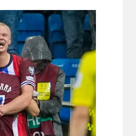
משתתפים וזוכים בפרסים
מכבי ת
הפועל 
תקנון משתתפים וזוכים בפרסים
הפועל 
תקנון עבור פעילות אלקטרה
הפועל 
תקנון עבור פעילות ספורט 1 – "מרלן"
מכבי נ
טניס
בני יהו
גיימינג E-Sports
תנאי שימוש
מדיניות פרטיות
תקנון פעילות ספורט 1
רשיון להקרנה פומבית לבית עסק
הצטרפות לחבילת הערוצים
לוח דרושים – ג'ובנט
תגיות