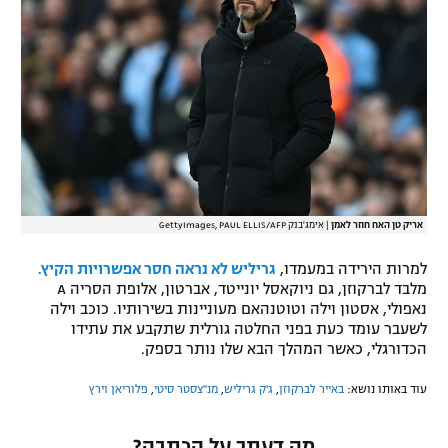
רשיון להקרנה פומבית לבית עסק
הצטרפות לחבילת הערוצים
לוח דרושים – ג'ובנט
תגיות
המגזין
אריק טן האח חוזר לאמן
|
אימג'בנק GettyImages, PAUL ELLIS/AFP
למרות הירידה במעמדו,
גריליש לא נראה חסר אפשרויות הקיץ.
מלבד לברקוזן, גם ניוקאסל יונייטד, אברטון, אלופת הסריה A
נאפולי, אסטון וילה וטוטנהאם מעוניינות בשירותיו. כוכב וילה
לשעבר עומד כעת בפני החלטה גורלית שתקבע את עתידו
הכדורגלי, כאשר המהלך הבא שלו נותר בספק.
עוד באותו נושא:
באייר לברקוזן
,
ג'ק גריליש
,
מנ''צסטר סיטי
,
פלוריאן וירץ
מה דעתך על הכתבה?