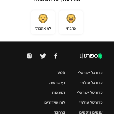
אהבתי
לא אהבתי
כדורגל ישראלי
VOD
כדורגל עולמי
רץ ברשת
ליגת העל
כדורסל ישראלי
תוצאות
ליגת
ליגה לאומית
האלופות
כדורסל עולמי
לוח שידורים
ליגת ווינר
סל
גביע הטוטו
ענפים נוספים
ברחבה
ליגה