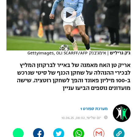
כדורסל נשים
נבחרת ישראל
יורוליג
ליגה ספרדית
טניס
VOD
מכבי תל אביב
מכבי חיפה
יורוקאפ
ליגה איטלקית
כדוריד
הפועל חולון
בית"ר ירושלים
רץ ברשת
ליגה צרפתית
כדורעף
הפועל ירושלים
מכבי תל אביב
ג'ק גריליש
|
אימג'בנק GettyImages, OLI SCARFF/AFP
ליגה הולנדית
שחייה
תוצאות
דני אבדיה
אריק טן האח מאמנה של באייר לברקוזן המליץ
הפועל תל אביב
לבכירי ההנהלה על שחקן הכנף של סיטי שנרכש
ליגה טורקית
ג'ודו
ב-100 מיליון פאונד והפך לשחקן רוטציה. שישה
הפועל חיפה
לוח שידורים
ליגה סינית
מועדונים נוספים הביעו עניין
אגרוף
הפועל באר שבע
ליגה ברזילאית
ברחבה
ספורט אולימפי
מערכת ספורט 1
מכבי נתניה
ליגות נוספות
יום שלישי, 08:02, 10.06.25
UFC
"מעל הליגה" – פודקאסט
בני יהודה
היאבקות WWE