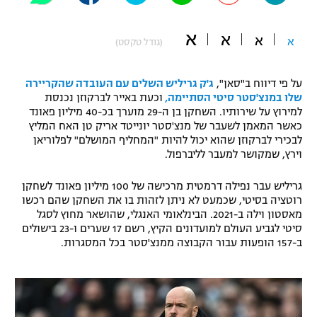
"מחצית בשכונה" – פודקאסט
אופניים
א
א
א
א
(גודל טקסט)
ספורט מוטורי
משתתפים וזוכים בפרסים
על פי דיווח ב"סאן",
ג'ק גריליש השלים עם העובדה שהקריירה
כדורמים
שלו במנצ'סטר סיטי הסתיימה,
וכעת באייר לברקוזן נכנסת
תקנון משתתפים וזוכים בפרסים
למירוץ על שירותיו. השחקן בן ה-29 מוערך בכ-40 מיליון פאונד
טניס
כאשר המאמן לשעבר של מנצ'סטר יונייטד אריק טן האח המליץ
פוטבול אמריקאי NFL
לבכירי לברקוזן שהוא יכול להיות "המחליף המושלם" לפלוריאן
תקנון עבור פעילות אלקטרה
וירץ, שמקושר למעבר לליברפול.
גיימינג E-Sports
בייסבול MLB
תקנון עבור פעילות ספורט 1 – "מרלן"
גריליש עבר נפילה דרמטית מרכישה של 100 מיליון פאונד לשחקן
ספורט אתגרי ואקסטרים
רוטציה בסיטי, שכמעט לא ניתן לזהות בו את השחקן שהם רכשו
תנאי שימוש
מאסטון וילה ב-2021. הבינלאומי האנגלי, שהושאר מחוץ לסגל
סיטי לגביע העולם למועדונים הקיץ, רשם 17 שערים ו-23 בישולים
אומנויות לחימה
ב-157 הופעות עבור הקבוצה ממנצ'סטר בכל המסגרות.
מדיניות פרטיות
גיימינג E-Sports
תקנון פעילות ספורט 1