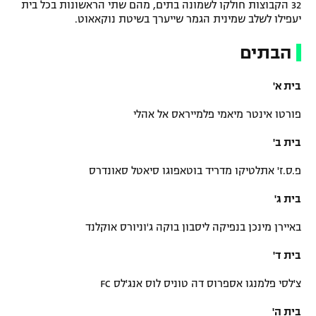
32 הקבוצות חולקו לשמונה בתים, מהם שתי הראשונות בכל בית
יעפילו לשלב שמינית הגמר שייערך בשיטת נוקאאוט.
הבתים
בית א'
פורטו אינטר מיאמי פלמייראס אל אהלי
בית ב'
פ.ס.ז' אתלטיקו מדריד בוטאפוגו סיאטל סאונדרס
בית ג'
באיירן מינכן בנפיקה ליסבון בוקה ג'וניורס אוקלנד
בית ד'
צ'לסי פלמנגו אספרוס דה טוניס לוס אנג'לס FC
בית ה'