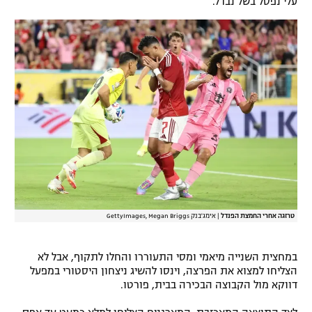
עלי נפסל בשל נבדל.
רשיון להקרנה פומבית לבית עסק
הצטרפות לחבילת הערוצים
לוח דרושים – ג'ובנט
תגיות
המגזין
טרזגה אחרי החמצת הפנדל
|
אימג'בנק GettyImages, Megan Briggs
במחצית השנייה מיאמי ומסי התעוררו והחלו לתקוף, אבל לא
הצליחו למצוא את הפרצה, וינסו להשיג ניצחון היסטורי במפעל
דווקא מול הקבוצה הבכירה בבית, פורטו.