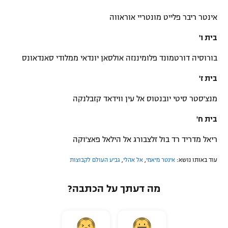
אינטר ריבר פלייט מונטריי אוראווה
בית ו'
בורוסיה דורטמונד פלומיננזה אולסאן יונדאי ממלודי סאנדאונס
בית ז'
מנצ'סטר סיטי יובנטוס אל עין ווידאד קזבלנקה
בית ח'
ריאל מדריד רד בול זלצבורג אל הילאל פאצ'וקה
עוד באותו נושא:
אינטר מיאמי
,
אל אהלי
,
גביע העולם לקבוצות
מה דעתך על הכתבה?