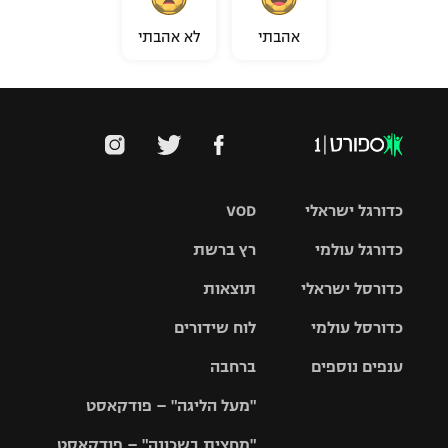
אהבתי
לא אהבתי
כדורגל ישראלי
VOD
כדורגל עולמי
רץ ברשת
ליגת העל
כדורסל ישראלי
תוצאות
ליגת
ליגה לאומית
האלופות
כדורסל עולמי
לוח שידורים
ליגת ווינר
סל
גביע הטוטו
ענפים נוספים
ברחבה
ליגה
NBA
אירופית
"מעל הליגה" – פודקאסט
ליגה לאומית
ליגיונרים
טניס
יורוליג
ליגה אנגלית
"מחצית בשכונה" – פודקאסט