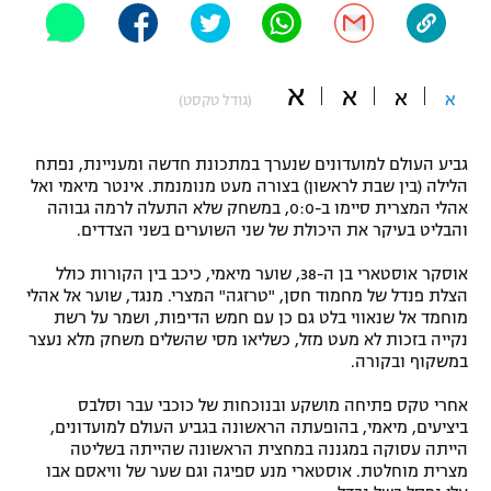
"מחצית בשכונה" – פודקאסט
אופניים
א
א
א
ספורט מוטורי
א
משתתפים וזוכים בפרסים
(גודל טקסט)
כדורמים
גביע העולם למועדונים שנערך במתכונת חדשה ומעניינת, נפתח
תקנון משתתפים וזוכים בפרסים
טניס
הלילה (בין שבת לראשון) בצורה מעט מנומנמת. אינטר מיאמי ואל
פוטבול אמריקאי NFL
אהלי המצרית סיימו ב-0:0, במשחק שלא התעלה לרמה גבוהה
תקנון עבור פעילות אלקטרה
והבליט בעיקר את היכולת של שני השוערים בשני הצדדים.
גיימינג E-Sports
בייסבול MLB
תקנון עבור פעילות ספורט 1 – "מרלן"
אוסקר אוסטארי בן ה-38, שוער מיאמי, כיכב בין הקורות כולל
הצלת פנדל של מחמוד חסן, "טרזגה" המצרי. מנגד, שוער אל אהלי
ספורט אתגרי ואקסטרים
מוחמד אל שנאווי בלט גם כן עם חמש הדיפות, ושמר על רשת
תנאי שימוש
נקייה בזכות לא מעט מזל, כשליאו מסי שהשלים משחק מלא נעצר
אומנויות לחימה
במשקוף ובקורה.
מדיניות פרטיות
אחרי טקס פתיחה מושקע ובנוכחות של כוכבי עבר וסלבס
גיימינג E-Sports
ביציעים, מיאמי, בהופעתה הראשונה בגביע העולם למועדונים,
הייתה עסוקה במגננה במחצית הראשונה שהייתה בשליטה
תקנון פעילות ספורט 1
מצרית מוחלטת. אוסטארי מנע ספיגה וגם שער של וויאסם אבו