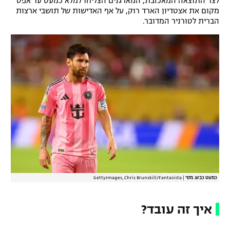
לצד התוצאה המאכזבת, המארגנים הצליחו למלא כמעט עד אפס
מקום את אצטדיון הארד רוק, על אף האדישות של תושבי ארצות
הברית לטורניר המדובר.
כמעט כבש. מסי
|
GettyImages, Chris Brunskill/Fantasista
איך זה עובד?