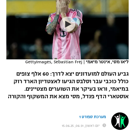
כדורסל נשים
נבחרת ישראל
יורוליג
ליגה ספרדית
טניס
VOD
מכבי תל אביב
מכבי חיפה
יורוקאפ
ליגה איטלקית
כדוריד
הפועל חולון
בית"ר ירושלים
רץ ברשת
ליגה צרפתית
כדורעף
הפועל ירושלים
מכבי תל אביב
ליגה הולנדית
שחייה
תוצאות
ליאו מסי, אינטר מיאמי
|
GettyImages, Sebastian Frej
דני אבדיה
הפועל תל אביב
ליגה טורקית
גביע העולם למועדונים יצא לדרך: 60 אלף צופים
ג'ודו
הפועל חיפה
כולל כוכבי עבר וסלבס הגיעו לאצטדיון הארד רוק
לוח שידורים
ליגה סינית
במיאמי, וראו בעיקר את השוערים מצטיינים.
אגרוף
הפועל באר שבע
אוסטארי הדף פנדל, מסי מצא את המשקוף והקורה
ליגה ברזילאית
ברחבה
ספורט אולימפי
מכבי נתניה
ליגות נוספות
מערכת ספורט 1
UFC
"מעל הליגה" – פודקאסט
בני יהודה
יום ראשון, 06:31, 15.06.25
היאבקות WWE