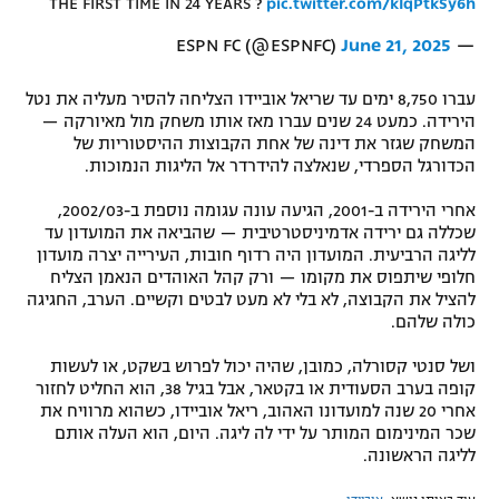
THE FIRST TIME IN 24 YEARS ?
pic.twitter.com/kIqPtkSy6h
June 21, 2025
— ESPN FC (@ESPNFC)
עברו 8,750 ימים עד שריאל אוביידו הצליחה להסיר מעליה את נטל
הירידה. כמעט 24 שנים עברו מאז אותו משחק מול מאיורקה —
המשחק שגזר את דינה של אחת הקבוצות ההיסטוריות של
הכדורגל הספרדי, שנאלצה להידרדר אל הליגות הנמוכות.
אחרי הירידה ב-2001, הגיעה עונה עגומה נוספת ב-2002/03,
שכללה גם ירידה אדמיניסטרטיבית — שהביאה את המועדון עד
לליגה הרביעית. המועדון היה רדוף חובות, העירייה יצרה מועדון
חלופי שיתפוס את מקומו — ורק קהל האוהדים הנאמן הצליח
להציל את הקבוצה, לא בלי לא מעט לבטים וקשיים. הערב, החגיגה
כולה שלהם.
ושל סנטי קסורלה, כמובן, שהיה יכול לפרוש בשקט, או לעשות
קופה בערב הסעודית או בקטאר, אבל בגיל 38, הוא החליט לחזור
אחרי 20 שנה למועדונו האהוב, ריאל אוביידו, כשהוא מרוויח את
שכר המינימום המותר על ידי לה ליגה. היום, הוא העלה אותם
לליגה הראשונה.