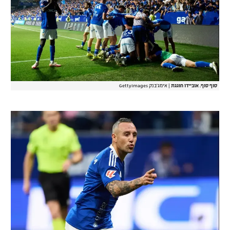
רשיון להקרנה פומבית לבית עסק
הצטרפות לחבילת הערוצים
לוח דרושים – ג'ובנט
תגיות
סוף סוף. אוביידו חוגגת
|
אימג'בנק GettyImages
המגזין