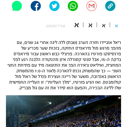
"מחצית בשכונה" – פודקאסט
אופניים
א
א
א
ספורט מוטורי
א
משתתפים וזוכים בפרסים
(גודל טקסט)
כדורמים
ריאל אוביידו חזרה הערב (שבת) ללה ליגה אחרי 24 שנים, עם
תקנון משתתפים וזוכים בפרסים
טניס
מהפך מרגש מול מיראנדס החזקה, בזכות שער מכריע של
פוטבול אמריקאי NFL
פרנסיסקו פורטיו בהארכה. פניצ'לי כבש ראשון עבור מיראנדס
תקנון עבור פעילות אלקטרה
בדקה ה-15, אבל סנטי קסורלה איזן מהנקודה הלבנה רגע לפני
גיימינג E-Sports
המחצית, ואיליאס צ'אירה הפך את התוצאה מיד עם פתיחת החצי
בייסבול MLB
תקנון עבור פעילות ספורט 1 – "מרלן"
השני — כך שהמשחק נכנס להארכה (לאור ה-1:0 מהמשחק
הראשון באנדובה, משער של ריינה ועצירת פנדל של ראול מול
ספורט אתגרי ואקסטרים
קולומבטו). ואז הגיע פורטיו, "מלך העליות": זו העלייה החמישית
תנאי שימוש
שלו לליגה הבכירה, והפעם הוא סידר את זה עם גול מבריק.
אומנויות לחימה
מדיניות פרטיות
גיימינג E-Sports
תקנון פעילות ספורט 1