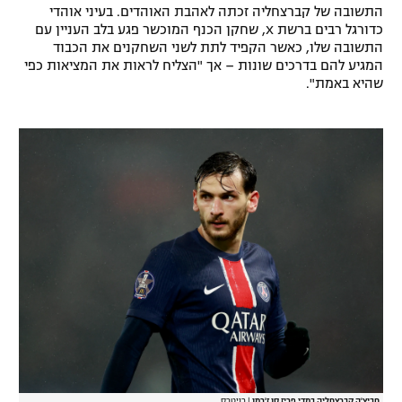
התשובה של קברצחליה זכתה לאהבת האוהדים. בעיני אוהדי
כדורגל רבים ברשת X, שחקן הכנף המוכשר פגע בלב העניין עם
התשובה שלו, כאשר הקפיד לתת לשני השחקנים את הכבוד
המגיע להם בדרכים שונות – אך "הצליח לראות את המציאות כפי
שהיא באמת".
חביצ'ה קברצחליה במדי פריז סן ז'רמן
|
רויטרס