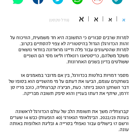
"מחצית בשכונה" – פודקאסט
אופניים
א
א
א
א
(גודל טקסט)
ספורט מוטורי
משתתפים וזוכים בפרסים
למרות שרבים סבורים כי התשובה היא חד משמעית, הוויכוח על
כדורמים
זהות הכדורגלן הגדול בהיסטוריה לא צפוי להסתיים בקרוב.
תקנון משתתפים וזוכים בפרסים
טניס
למרות שהטיעונים עבור פלה ודייגו מראדונה בוודאי נושאים
פוטבול אמריקאי NFL
משקל משלהם, כריסטיאנו רונאלדו וליאו מסי הם השניים
תקנון עבור פעילות אלקטרה
ששולטים בדיון בשנים האחרונות.
גיימינג E-Sports
בייסבול MLB
תקנון עבור פעילות ספורט 1 – "מרלן"
מספר דמויות בולטות בכדורגל, בין אם מדובר במאמנים או
בשחקנים עצמם, הביעו את דעתם על מי מהשניים הוא בסופו של
ספורט אתגרי ואקסטרים
דבר השחקן הטוב ביותר. כעת, חביצ'ה קברצחליה, כוכב פריז סן
תנאי שימוש
ז'רמן, שיתף את דעתו בעניין והוא סיפק תשובה מבריקה.
אומנויות לחימה
מדיניות פרטיות
קברצחליה משך את תשומת הלב של עולם הכדורגל לראשונה
גיימינג E-Sports
בעונת 2022/23. הבינלאומי הגאורגי (40 הופעות) כבש 14 שערים
ורשם 17 בישולים עבור נאפולי בסרייה A ובליגת האלופות באותה
תקנון פעילות ספורט 1
עונה.