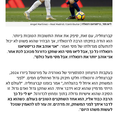
ליאו מסי, כריסטיאנו רונאלדו
|
Angel Martinez – Real Madrid / Contributor
קברצחליה, עם זאת, סיפק את אחת התשובות הטובות ביותר.
הוא הודה בחיבתו הרבה לרונאלדו, אך הבהיר שהוא פשוט לא יכול
להתעלם מגדולתו של מסי ואמר:
"אני אוהב את כריסטיאנו
רונאלדו כל כך, אבל ליאו מסי הוא שחקן כדורגל מכוכב לכת אחר
.
אני אוהב יותר את רונאלדו. אבל מסי מעל כולם".
בעקבות הניצחון הסנסציוני של גאורגיה על פורטוגל ביורו 2024,
קברצחליה ורונאלדו חלקו חיבוק גדול ואיחולים חמים. "לפני
המשחק הוא איחל לי בהצלחה," אמר בזמנו קברצחליה. "לעולם לא
הייתי מדמיין שהוא יבוא וידבר איתי. הוא שחקן גדול ואדם גדול. זו
הסיבה שהוא אישיות גדולה בתוך ומחוץ לכדורגל.
יש לי כל כך
הרבה כבוד אליו, הוא אחד השחקנים הטובים בעולם. כשהוא בא
לדבר איתך לפני המשחק, זה מדהים. זה עזר לנו להאמין שנוכל
לעשות משהו היום
".