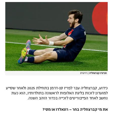
רשיון להקרנה פומבית לבית עסק
הצטרפות לחבילת הערוצים
לוח דרושים – ג'ובנט
תגיות
המגזין
חביצ'ה קברצחליה
|
רויטרס
כידוע, קברצחליה עבר לפריז סן-ז'רמן בתחילת 2025 ולאחר שסייע
למועדון לזכות בליגת האלופות לראשונה בתולדותיו, הוא כעת
נחשב לאחד הפייבוריטים לזכייה בכדור הזהב השנה.
את מי קברצחליה בחר – רונאלדו או מסי?