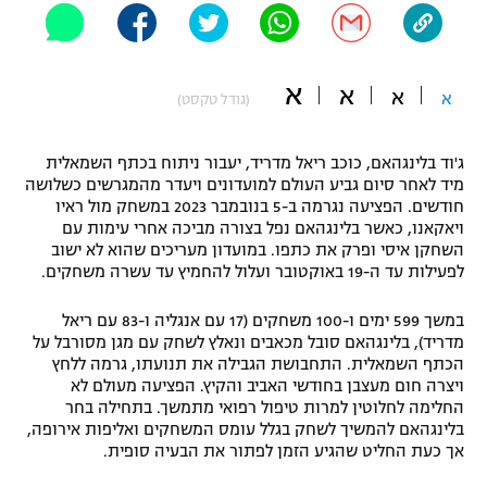
"מחצית בשכונה" – פודקאסט
אופניים
א
א
א
ספורט מוטורי
א
משתתפים וזוכים בפרסים
(גודל טקסט)
כדורמים
ג'וד בלינגהאם, כוכב ריאל מדריד, יעבור ניתוח בכתף השמאלית
תקנון משתתפים וזוכים בפרסים
טניס
מיד לאחר סיום גביע העולם למועדונים ויעדר מהמגרשים כשלושה
פוטבול אמריקאי NFL
חודשים. הפציעה נגרמה ב-5 בנובמבר 2023 במשחק מול ראיו
תקנון עבור פעילות אלקטרה
ויאקאנו, כאשר בלינגהאם נפל בצורה מביכה אחרי עימות עם
גיימינג E-Sports
השחקן איסי ופרק את כתפו. במועדון מעריכים שהוא לא ישוב
בייסבול MLB
תקנון עבור פעילות ספורט 1 – "מרלן"
לפעילות עד ה-19 באוקטובר ועלול להחמיץ עד עשרה משחקים.
ספורט אתגרי ואקסטרים
במשך 599 ימים ו-100 משחקים (17 עם אנגליה ו-83 עם ריאל
תנאי שימוש
מדריד), בלינגהאם סובל מכאבים ונאלץ לשחק עם מגן מסורבל על
אומנויות לחימה
הכתף השמאלית. התחבושת הגבילה את תנועתו, גרמה ללחץ
ויצרה חום מעצבן בחודשי האביב והקיץ. הפציעה מעולם לא
מדיניות פרטיות
החלימה לחלוטין למרות טיפול רפואי מתמשך. בתחילה בחר
גיימינג E-Sports
בלינגהאם להמשיך לשחק בגלל עומס המשחקים ואליפות אירופה,
אך כעת החליט שהגיע הזמן לפתור את הבעיה סופית.
תקנון פעילות ספורט 1