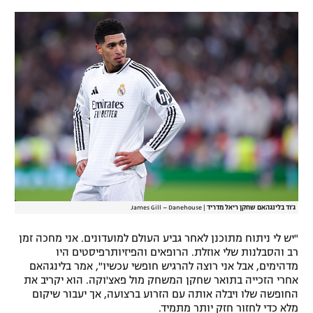
רשיון להקרנה פומבית לבית עסק
הצטרפות לחבילת הערוצים
לוח דרושים – ג'ובנט
תגיות
המגזין
ג'וד בלינגהאם שחקן ריאל מדריד
|
James Gill – Danehouse
"יש לי ניתוח מתוכנן לאחר גביע העולם למועדונים. אני מחכה זמן
רב והסבלנות שלי אוזלת. הרופאים והפיזיותרפיסטים היו
מדהימים, אבל אני רוצה להרגיש חופשי עכשיו", אמר בלינגהאם
אחרי הזכייה בתואר שחקן המשחק מול פאצ'וקה. הוא יקריב את
החופשה שלו ויבלה אותה עם הזרוע ברצועה, אך יעבור שיקום
מלא כדי לחזור חזק יותר מתמיד.