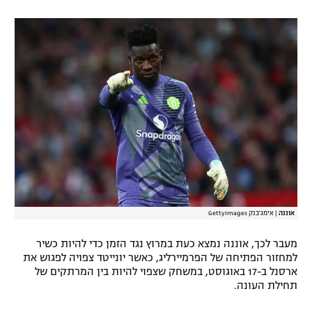
רשיון להקרנה פומבית לבית עסק
הצטרפות לחבילת הערוצים
לוח דרושים – ג'ובנט
תגיות
המגזין
אוננה
|
אימג'בנק GettyImages
מעבר לכך, אוננה נמצא כעת במרוץ נגד הזמן כדי להיות כשיר
למחזור הפתיחה של הפרמיירליג, כאשר יונייטד צפויה לפגוש את
ארסנל ב-17 באוגוסט, במשחק שצפוי להיות בין המרתקים של
תחילת העונה.