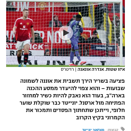
כדורסל נשים
נבחרת ישראל
יורוליג
ליגה ספרדית
טניס
VOD
מכבי תל אביב
מכבי חיפה
יורוקאפ
ליגה איטלקית
כדוריד
הפועל חולון
בית"ר ירושלים
רץ ברשת
ליגה צרפתית
כדורעף
הפועל ירושלים
מכבי תל אביב
ליגה הולנדית
שחייה
תוצאות
דני אבדיה
הפועל תל אביב
איזו שטות. אנדרה אונאנה
|
רויטרס
ליגה טורקית
ג'ודו
הפועל חיפה
לוח שידורים
פציעה בשריר הירך תשבית את אוננה לשמונה
ליגה סינית
אגרוף
שבועות – והוא צפוי להיעדר ממסע ההכנה
הפועל באר שבע
בארה"ב, בעוד הוא נאבק להיות כשיר למחזור
ליגה ברזילאית
ברחבה
ספורט אולימפי
הפתיחה מול ארסנל. יונייטד כבר שוקלת שוער
מכבי נתניה
חלופי, וייתכן שתחתוך הפסדים ותמכור את
ליגות נוספות
UFC
הקמרוני בקיץ הקרוב
"מעל הליגה" – פודקאסט
בני יהודה
היאבקות WWE
קבוצות:
מנצ'סטר יונייטד