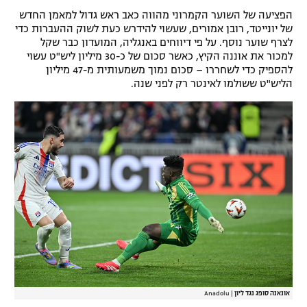
הפציעה של השוער הקמרוני מהווה כאב ראש גדול למאמן החדש
של יונייטד, רובן אמורים, שעשוי להידרש כעת לשוק ההעברות כדי
לצרף שוער נוסף. על פי דיווחים באנגליה, המועדון כבר שקל
למכור את אוננה הקיץ, כאשר סכום של כ-30 מיליון ליש"ט עשוי
להספיק כדי לשחררו – סכום נמוך משמעותית מ-47 מיליון
הליש"ט ששולמו לאינטר רק לפני שנה.
אונאנה סופג נגד ליון
|
Anadolu