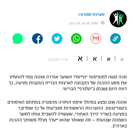
"מחצית בשכונה" – פודקאסט
אופניים
מערכת ספורט 1
שבת, 16:29, 12.07.25
ספורט מוטורי
משתתפים וזוכים בפרסים
כדורמים
תקנון משתתפים וזוכים בפרסים
טניס
פוטבול אמריקאי NFL
א
א
א
א
תקנון עבור פעילות אלקטרה
(גודל טקסט)
גיימינג E-Sports
בייסבול MLB
תקנון עבור פעילות ספורט 1 – "מרלן"
מכה קשה למנצ'סטר יונייטד? השוער אנדרה אוננה צפוי להחמיץ
את מסע ההכנה של הקבוצה לארצות הברית בעקבות פציעה, כך
ספורט אתגרי ואקסטרים
תנאי שימוש
דווח היום (שבת) ב"טלגרף" הבריטי.
אומנויות לחימה
אוננה (29) נפצע במהלך אימון החזרה מהפגרה במתחם האימונים
בקארינגטון. ההערכות הראשוניות מצביעות על כך שמדובר
מדיניות פרטיות
גיימינג E-Sports
בפציעה בשריר הירך האחורי, שעשויה להשבית אותו למשך
כשמונה שבועות – מה שאומר שהוא ייעדר מכלל משחקי ההכנה
בארה"ב.
תקנון פעילות ספורט 1