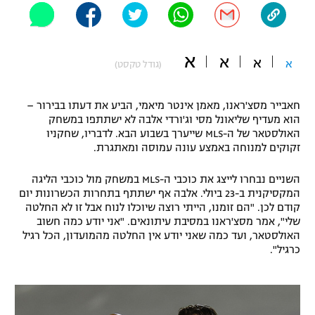
"מחצית בשכונה" – פודקאסט
אופניים
א
א
א
ספורט מוטורי
א
משתתפים וזוכים בפרסים
(גודל טקסט)
כדורמים
חאבייר מסצ'ראנו, מאמן אינטר מיאמי, הביע את דעתו בבירור –
תקנון משתתפים וזוכים בפרסים
טניס
הוא מעדיף שליאונל מסי וג'ורדי אלבה לא ישתתפו במשחק
פוטבול אמריקאי NFL
האולסטאר של ה-MLS שייערך בשבוע הבא. לדבריו, שחקניו
תקנון עבור פעילות אלקטרה
זקוקים למנוחה באמצע עונה עמוסה ומאתגרת.
גיימינג E-Sports
בייסבול MLB
תקנון עבור פעילות ספורט 1 – "מרלן"
השניים נבחרו לייצג את כוכבי ה-MLS במשחק מול כוכבי הליגה
המקסיקנית ב-23 ביולי. אלבה אף ישתתף בתחרות הכשרונות יום
ספורט אתגרי ואקסטרים
קודם לכן. "הם זומנו, הייתי רוצה שיוכלו לנוח אבל זו לא החלטה
תנאי שימוש
שלי", אמר מסצ'ראנו במסיבת עיתונאים. "אני יודע כמה חשוב
אומנויות לחימה
האולסטאר, ועד כמה שאני יודע אין החלטה מהמועדון, הכל רגיל
כרגיל".
מדיניות פרטיות
גיימינג E-Sports
תקנון פעילות ספורט 1