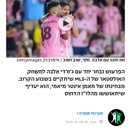
כדורסל נשים
נבחרת ישראל
יורוליג
ליגה ספרדית
טניס
VOD
מכבי תל אביב
מכבי חיפה
יורוקאפ
ליגה איטלקית
כדוריד
הפועל חולון
בית"ר ירושלים
רץ ברשת
ליגה צרפתית
כדורעף
הפועל ירושלים
מכבי תל אביב
ליגה הולנדית
שחייה
תוצאות
ואז חוגג עם אלבה. מסי, שוב ושוב
|
אימג'בנק GettyImages
דני אבדיה
הפועל תל אביב
ליגה טורקית
הפרעוש נבחר יחד עם ג'ורדי אלבה למשחק
ג'ודו
הפועל חיפה
האולסטאר של ה-MLS שיתקיים בשבוע הקרוב.
לוח שידורים
ליגה סינית
מבחינתו של מאמן אינטר מיאמי, הוא יעדיף
אגרוף
הפועל באר שבע
שיתאוששו מהלו"ז הדחוס
ליגה ברזילאית
ברחבה
ספורט אולימפי
מכבי נתניה
ליגות נוספות
מערכת ספורט 1
UFC
"מעל הליגה" – פודקאסט
בני יהודה
שבת, 09:40, 19.07.25
היאבקות WWE