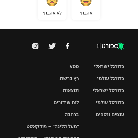
אהבתי
לא אהבתי
כדורגל ישראלי
VOD
כדורגל עולמי
רץ ברשת
ליגת העל
כדורסל ישראלי
תוצאות
ליגת
ליגה לאומית
האלופות
כדורסל עולמי
לוח שידורים
ליגת ווינר
סל
גביע הטוטו
ענפים נוספים
ברחבה
ליגה
NBA
אירופית
"מעל הליגה" – פודקאסט
ליגה לאומית
ליגיונרים
טניס
יורוליג
ליגה אנגלית