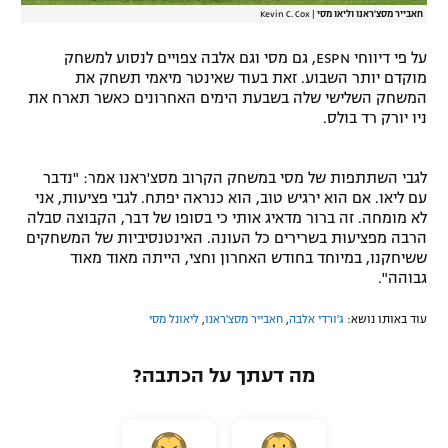
חאבייר מסצ'ראנו וליאו מסי
|
Kevin C. Cox
על פי דיווחי ESPN, גם מסי וגם אלבה צפויים לנסוע למשחק
מוקדם יותר השבוע. זאת בעוד שאינטר מיאמי תשחק את
המשחק השלישי שלה בשבעת הימים האחרונים כאשר תארח את
ניו יורק רד בולס.
לגבי השתתפות של מסי במשחק הקרוב מסצ'ראנו אמר: "נדבר
עם ליאו. אם הוא ירגיש טוב, הוא כנראה יפתח. לגבי פציעות, אני
לא מומחה. זה ברור מדאיג אותי כי בסופו של דבר, הקבוצה סבלה
הרבה מפציעות בשרירים כל העונה. האינטנסיביות של המשחקים
ששיחקנו, במיוחד בחודש האחרון וחצי, הייתה מאוד מאוד
גבוהה".
עוד באותו נושא:
ג'ורדי אלבה
,
חאבייר מסצ'ראנו
,
ליאונל מסי
מה דעתך על הכתבה?