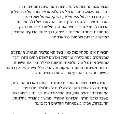
מכאן שגם החובות של הקבוצות הטורקיות תופחים: נכון
לפברואר 2025, החוב הכולל של גלאטסראיי עומד על 293 מיליון
יורו, פנרבחצ'ה על 255 מיליון, בשיקטאש על 209 מיליון
וטרבזונספור על 184 מיליון. החוב המצטבר של כלל מועדוני
הכדורגל במדינה כבר חצה את ה-2 מיליארד יורו. את חלק
מהחובות כיסתה המדינה בעצמה, דרך איגוד הבנקים הטורקי,
שאישר ערבויות של מעל מיליארד יורו.
הבעיות אינן מסתיימות כאן: בשל האינפלציה הגואה, מועדונים
שמכניסים כסף בלירה טורקית נאלצים לשלם חוזים ביורו, דבר
שמחייב אותם ליטול הלוואות חדשות כדי להחזיר את הישנות.
למרות ניסיונות הרשות המקומית להחיל כללי פייר פליי, אין כמעט
ענישה ממשית, והמרוץ אחר שמות נוצצים נמשך.
במדינה שבה 80% מהאוהדים תומכים באחת מארבע הגדולות,
קריסתה של אחת מהן עלולה להוביל לטלטלה חברתית.
המועדונים יודעים זאת, וגם הפוליטיקאים. כך, גם בעיצומו של
משבר כלכלי חריף, הכדורגל הטורקי ממשיך להבריק בחלונות
ההעברות, אפילו כשמאחורי הקלעים הכל בוער.