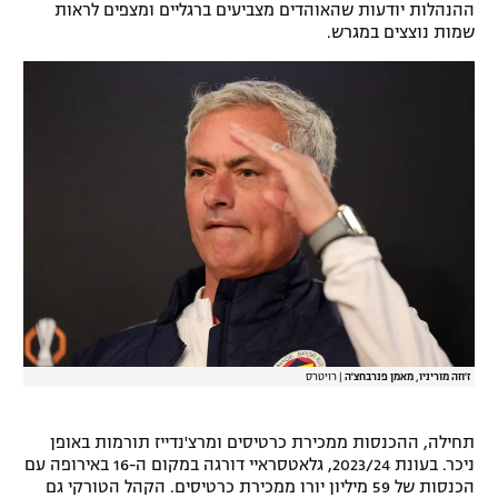
ההנהלות יודעות שהאוהדים מצביעים ברגליים ומצפים לראות
רשיון להקרנה פומבית לבית עסק
שמות נוצצים במגרש.
הצטרפות לחבילת הערוצים
לוח דרושים – ג'ובנט
תגיות
המגזין
ז'וזה מוריניו, מאמן פנרבחצ'ה
|
רויטרס
תחילה, ההכנסות ממכירת כרטיסים ומרצ'נדייז תורמות באופן
ניכר. בעונת 2023/24, גלאטסראיי דורגה במקום ה-16 באירופה עם
הכנסות של 59 מיליון יורו ממכירת כרטיסים. הקהל הטורקי גם