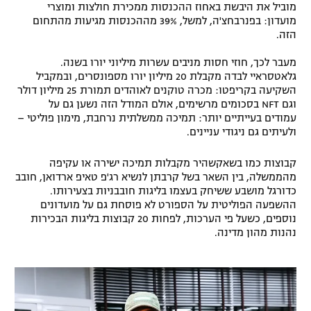
מוביל את היבשת באחוז ההכנסות ממכירת חולצות ומוצרי
מועדון: בפנרבחצ'ה, למשל, 39% מההכנסות מגיעות מהתחום
הזה.
מעבר לכך, חוזי חסות מניבים עשרות מיליוני יורו בשנה.
גלאטסראיי לבדה מקבלת 20 מיליון יורו מספונסרים, ובמקביל
השקיעה בקריפטו: מכרה טוקנים לאוהדים תמורת 25 מיליון דולר
וגם NFT בסכומים מרשימים, אולם המודל הזה נשען גם על
עמודים בעייתיים יותר: תמיכה ממשלתית נרחבת, מימון פוליטי –
ולעיתים גם ניגודי עניינים.
קבוצות כמו בשאקשהיר מקבלות תמיכה ישירה או עקיפה
מהממשלה, בין השאר בשל קרבתן לנשיא רג'פ טאיפ ארדואן, חובב
כדורגל מושבע ששיחק בעצמו בליגות חובבניות בצעירותו.
ההשפעה הפוליטית על הספורט לא פוסחת גם על מועדונים
נוספים, כשעל פי הערכות, לפחות 20 קבוצות בליגות הבכירות
נהנות מהון מדינה.