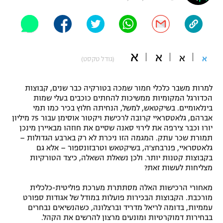
"מחצית בשכונה" – פודקאסט
אופניים
ספורט מוטורי
משתתפים וזוכים בפרסים
א
א
א
א
(גודל טקסט)
כדורמים
תקנון משתתפים וזוכים בפרסים
טניס
למרות משבר כלכלי חמור שמכה בטורקיה כבר שנים, קבוצות
פוטבול אמריקאי NFL
הכדורגל המקומיות ממשיכות להחתים כוכבים בעלי שמות
תקנון עבור פעילות אלקטרה
בינלאומיים. בשיקטאש, למשל, הנחיתה חלוץ בכיר כמו תמי
גיימינג E-Sports
בייסבול MLB
אברהם, גלאטסראיי קרובה לרכישת ויקטור אוסימן עבור 75 מיליון
תקנון עבור פעילות ספורט 1 – "מרלן"
יורו וכבר צירפה את לירוי סאנה שסיים את חוזהו מבאיירן מינכן
תמורת שכר עתק. המגמה הזו ניכרת לא רק בארבע הגדולות –
ספורט אתגרי ואקסטרים
תנאי שימוש
גלאטסראיי, פנרבחצ'ה, בשיקטאש וטרבזונספור – אלא גם
בקבוצות קטנות יותר. ולכן נשאלת השאלה, כיצד הטורקיות
אומנויות לחימה
מצליחות לעשות זאת?
מדיניות פרטיות
גיימינג E-Sports
מאחורי הרכישות האלה מסתתרת מערכת פוליטית-כלכלית
מורכבת. הקבוצות הבכירות פועלות במודל של אגודות ספורט
עממיות, בדומה לריאל מדריד וברצלונה, כשהנשיאים נבחרים
תקנון פעילות ספורט 1
בבחירות דמוקרטיות ומונעים מרצון להרשים את הקהל.