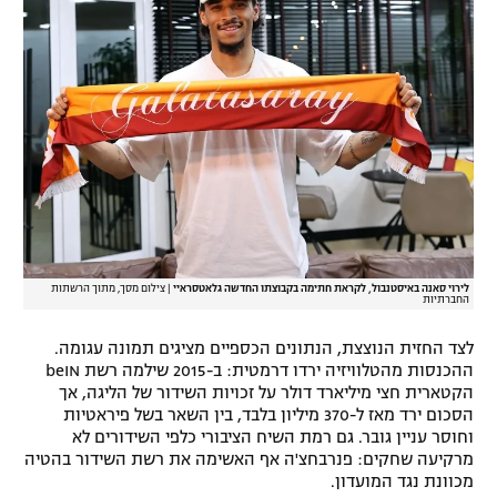
לירוי סאנה באיסטנבול, לקראת חתימה בקבוצתו החדשה גלאטסראיי
|
צילום מסך, מתוך הרשתות
החברתיות
לצד החזית הנוצצת, הנתונים הכספיים מציגים תמונה עגומה.
ההכנסות מהטלוויזיה ירדו דרמטית: ב-2015 שילמה רשת beIN
הקטארית חצי מיליארד דולר על זכויות השידור של הליגה, אך
הסכום ירד מאז ל-370 מיליון בלבד, בין השאר בשל פיראטיות
וחוסר עניין גובר. גם רמת השיח הציבורי כלפי השידורים לא
מרקיעה שחקים: פנרבחצ'ה אף האשימה את רשת השידור בהטיה
מכוונת נגד המועדון.