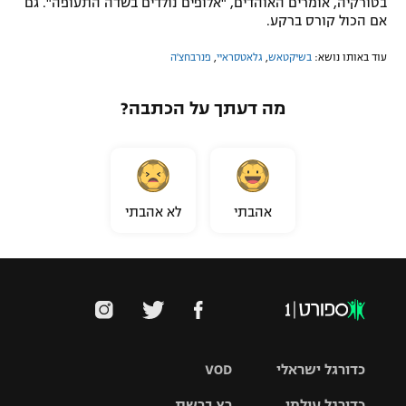
בטורקיה, אומרים האוהדים, "אלופים נולדים בשדה התעופה". גם
אם הכול קורס ברקע.
עוד באותו נושא:
בשיקטאש
,
גלאטסראיי
,
פנרבחצ'ה
מה דעתך על הכתבה?
אהבתי
לא אהבתי
כדורגל ישראלי
VOD
כדורגל עולמי
רץ ברשת