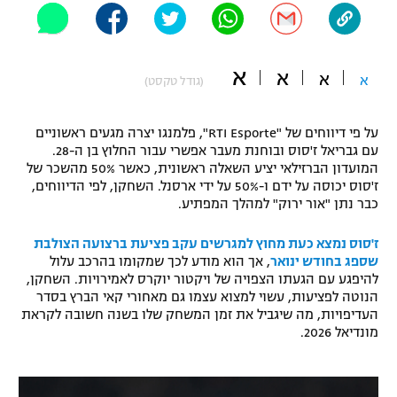
"מחצית בשכונה" – פודקאסט
אופניים
א
א
א
ספורט מוטורי
א
משתתפים וזוכים בפרסים
(גודל טקסט)
כדורמים
על פי דיווחים של "RTI Esporte", פלמנגו יצרה מגעים ראשוניים
תקנון משתתפים וזוכים בפרסים
טניס
עם גבריאל ז'סוס ובוחנת מעבר אפשרי עבור החלוץ בן ה-28.
פוטבול אמריקאי NFL
המועדון הברזילאי יציע השאלה ראשונית, כאשר 50% מהשכר של
תקנון עבור פעילות אלקטרה
ז'סוס יכוסה על ידם ו-50% על ידי ארסנל. השחקן, לפי הדיווחים,
גיימינג E-Sports
כבר נתן "אור ירוק" למהלך המפתיע.
בייסבול MLB
תקנון עבור פעילות ספורט 1 – "מרלן"
ז'סוס נמצא כעת מחוץ למגרשים עקב פציעת ברצועה הצולבת
ספורט אתגרי ואקסטרים
שספג בחודש ינואר
, אך הוא מודע לכך שמקומו בהרכב עלול
תנאי שימוש
להיפגע עם הגעתו הצפויה של ויקטור יוקרס לאמירויות. השחקן,
אומנויות לחימה
הנוטה לפציעות, עשוי למצוא עצמו גם מאחורי קאי הברץ בסדר
העדיפויות, מה שיגביל את זמן המשחק שלו בשנה חשובה לקראת
מדיניות פרטיות
מונדיאל 2026.
גיימינג E-Sports
תקנון פעילות ספורט 1