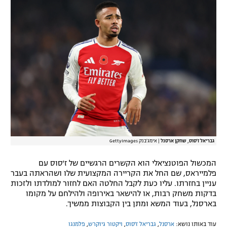
רשיון להקרנה פומבית לבית עסק
הצטרפות לחבילת הערוצים
לוח דרושים – ג'ובנט
תגיות
המגזין
גבריאל ז'סוס, שחקן ארסנל
|
אימג'בנק GettyImages
המכשול הפוטנציאלי הוא הקשרים הרגשיים של ז'סוס עם
פלמייראס, שם החל את הקריירה המקצועית שלו ושהראתה בעבר
עניין בחזרתו. עליו כעת לקבל החלטה האם לחזור למולדתו ולזכות
בדקות משחק רבות, או להישאר באירופה ולהילחם על מקומו
בארסנל, בעוד המשא ומתן בין הקבוצות ממשיך.
עוד באותו נושא:
ארסנל
,
גבריאל ז'סוס
,
ויקטור גיוקרש
,
פלמנגו