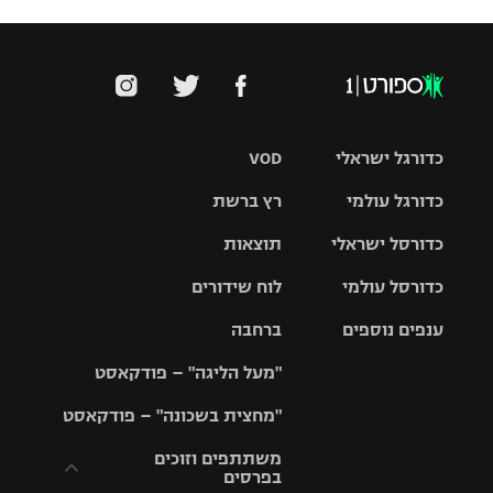
כדורגל ישראלי
VOD
כדורגל עולמי
רץ ברשת
ליגת העל
כדורסל ישראלי
תוצאות
ליגת
ליגה לאומית
האלופות
כדורסל עולמי
לוח שידורים
ליגת ווינר
סל
גביע הטוטו
ענפים נוספים
ברחבה
ליגה
NBA
אירופית
"מעל הליגה" – פודקאסט
ליגה לאומית
ליגיונרים
טניס
יורוליג
ליגה אנגלית
"מחצית בשכונה" – פודקאסט
כדורסל נשים
גביע המדינה
כדוריד
יורוקאפ
ליגה גרמנית
משתתפים וזוכים
בפרסים
מכבי תל
נבחרת