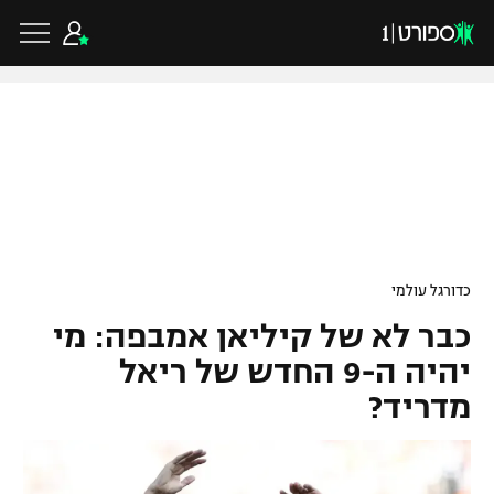
כדורגל ישראלי
ליגת העל
כדורגל עולמי
כדורגל עולמי
ליגה לאומית
כבר לא של קיליאן אמבפה: מי
ליגת האלופות
כדורסל ישראלי
גביע הטוטו
יהיה ה-9 החדש של ריאל
ליגה אירופית
מדריד?
ליגת ווינר סל
ליגיונרים
כדורסל עולמי
ליגה אנגלית
ליגה לאומית
גביע המדינה
NBA
ליגה גרמנית
ענפים נוספים