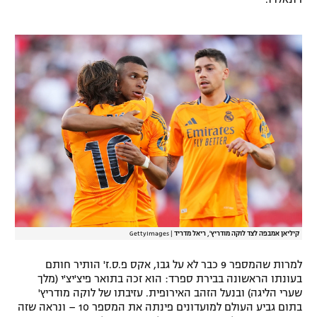
רשיון להקרנה פומבית לבית עסק
הצטרפות לחבילת הערוצים
לוח דרושים – ג'ובנט
תגיות
המגזין
קיליאן אמבפה לצד לוקה מודריץ', ריאל מדריד
|
GettyImages
למרות שהמספר 9 כבר לא על גבו, אקס פ.ס.ז' הותיר חותם
בעונתו הראשונה בבירת ספרד: הוא זכה בתואר פיצ'יצ'י (מלך
שערי הליגה) ובנעל הזהב האירופית. עזיבתו של לוקה מודריץ'
בתום גביע העולם למועדונים פינתה את המספר 10 – ונראה שזה