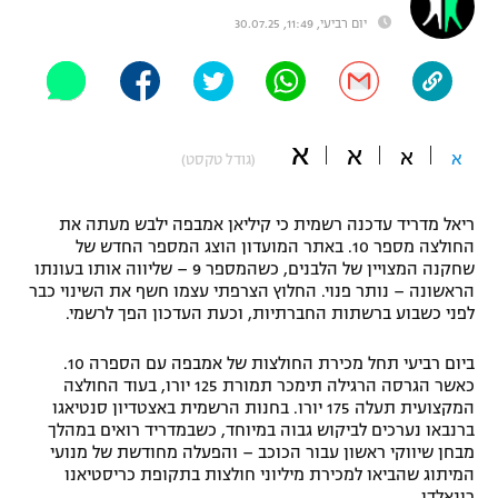
יום רביעי, 11:49, 30.07.25
"מחצית בשכונה" – פודקאסט
אופניים
ספורט מוטורי
משתתפים וזוכים בפרסים
א
א
כדורמים
א
א
(גודל טקסט)
תקנון משתתפים וזוכים בפרסים
טניס
פוטבול אמריקאי NFL
תקנון עבור פעילות אלקטרה
ריאל מדריד עדכנה רשמית כי קיליאן אמבפה ילבש מעתה את
החולצה מספר 10. באתר המועדון הוצג המספר החדש של
גיימינג E-Sports
בייסבול MLB
שחקנה המצויין של הלבנים, כשהמספר 9 – שליווה אותו בעונתו
תקנון עבור פעילות ספורט 1 – "מרלן"
הראשונה – נותר פנוי. החלוץ הצרפתי עצמו חשף את השינוי כבר
ספורט אתגרי ואקסטרים
לפני כשבוע ברשתות החברתיות, וכעת העדכון הפך לרשמי.
תנאי שימוש
ביום רביעי תחל מכירת החולצות של אמבפה עם הספרה 10.
אומנויות לחימה
כאשר הגרסה הרגילה תימכר תמורת 125 יורו, בעוד החולצה
מדיניות פרטיות
המקצועית תעלה 175 יורו. בחנות הרשמית באצטדיון סנטיאגו
גיימינג E-Sports
ברנבאו נערכים לביקוש גבוה במיוחד, כשבמדריד רואים במהלך
מבחן שיווקי ראשון עבור הכוכב – והפעלה מחודשת של מנועי
תקנון פעילות ספורט 1
המיתוג שהביאו למכירת מיליוני חולצות בתקופת כריסטיאנו
רונאלדו.