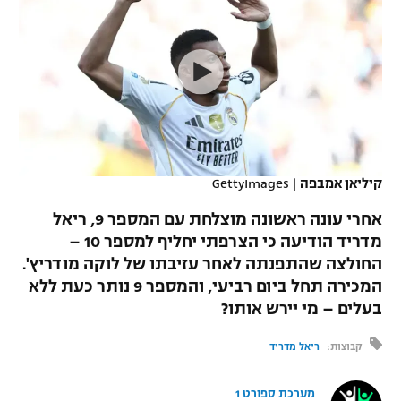
כדורסל נשים
נבחרת ישראל
יורוליג
ליגה ספרדית
טניס
VOD
מכבי תל אביב
מכבי חיפה
יורוקאפ
ליגה איטלקית
כדוריד
הפועל חולון
בית"ר ירושלים
רץ ברשת
ליגה צרפתית
כדורעף
הפועל ירושלים
מכבי תל אביב
ליגה הולנדית
שחייה
תוצאות
קיליאן אמבפה
|
GettyImages
דני אבדיה
הפועל תל אביב
ליגה טורקית
אחרי עונה ראשונה מוצלחת עם המספר 9, ריאל
ג'ודו
הפועל חיפה
מדריד הודיעה כי הצרפתי יחליף למספר 10 –
לוח שידורים
ליגה סינית
החולצה שהתפנתה לאחר עזיבתו של לוקה מודריץ'.
אגרוף
הפועל באר שבע
המכירה תחל ביום רביעי, והמספר 9 נותר כעת ללא
ליגה ברזילאית
ברחבה
בעלים – מי יירש אותו?
ספורט אולימפי
מכבי נתניה
ליגות נוספות
קבוצות:
ריאל מדריד
UFC
"מעל הליגה" – פודקאסט
בני יהודה
מערכת ספורט 1
היאבקות WWE