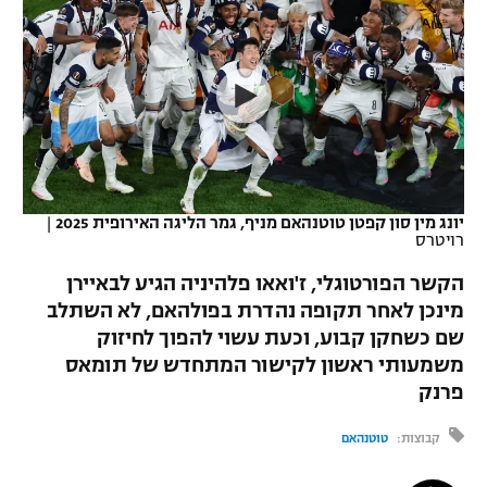
כדורסל נשים
נבחרת ישראל
יורוליג
ליגה ספרדית
טניס
VOD
מכבי תל אביב
מכבי חיפה
יורוקאפ
ליגה איטלקית
כדוריד
הפועל חולון
בית"ר ירושלים
רץ ברשת
ליגה צרפתית
כדורעף
הפועל ירושלים
מכבי תל אביב
ליגה הולנדית
שחייה
תוצאות
יונג מין סון קפטן טוטנהאם מניף, גמר הליגה האירופית 2025
|
דני אבדיה
הפועל תל אביב
רויטרס
ליגה טורקית
ג'ודו
הקשר הפורטוגלי, ז'ואאו פלהיניה הגיע לבאיירן
הפועל חיפה
לוח שידורים
מינכן לאחר תקופה נהדרת בפולהאם, לא השתלב
ליגה סינית
אגרוף
שם כשחקן קבוע, וכעת עשוי להפוך לחיזוק
הפועל באר שבע
ליגה ברזילאית
משמעותי ראשון לקישור המתחדש של תומאס
ברחבה
ספורט אולימפי
פרנק
מכבי נתניה
ליגות נוספות
UFC
קבוצות:
טוטנהאם
"מעל הליגה" – פודקאסט
בני יהודה
היאבקות WWE