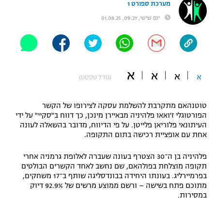
מערכת ספורט 1
"מחצית בשכונה" – פודקאסט
יום שישי, 09:27, 01.08.25
אופניים
ספורט מוטורי
משתתפים וזוכים בפרסים
כדורמים
א
א
תקנון משתתפים וזוכים בפרסים
א
א
טניס
(גודל טקסט)
פוטבול אמריקאי NFL
תקנון עבור פעילות אלקטרה
טוטנהאם מתקרבת להשלמת עסקה לצירופו של הקשר
גיימינג E-Sports
בייסבול MLB
הפורטוגלי ז'ואאו פלהיניה מבאיירן מינכן, כך דווח ב"סקיי" על ידי
תקנון עבור פעילות ספורט 1 – "מרלן"
העיתונאי פלוריאן פלייטן. על פי הדיווח, מדובר בהשאלה לעונה
אחת עם אופציית רכישה בתום התקופה.
ספורט אתגרי ואקסטרים
תנאי שימוש
פלהיניה בן ה־30 הצטרף בעונה שעברה לאלופת גרמניה אחרי
אומנויות לחימה
תקופה מוצלחת בפולהאם, שם נחשב לאחד הקשרים הבולטים
בפרמיירליג. בעונתו היחידה בבונדסליגה שותף ב־17 משחקים,
מדיניות פרטיות
גיימינג E-Sports
מתוכם פתח בשישה – ורשם ממוצע מרשים של 92.9% דיוק
במסירות.
תקנון פעילות ספורט 1