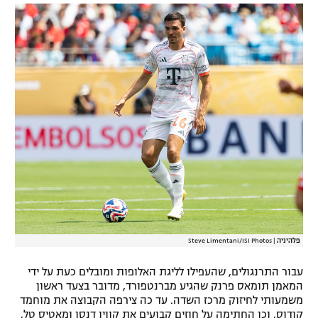
רשיון להקרנה פומבית לבית עסק
הצטרפות לחבילת הערוצים
לוח דרושים – ג'ובנט
תגיות
המגזין
פלהיניה
|
Steve Limentani/ISI Photos
עבור התרנגולים, שהעפילו לליגת האלופות ומובלים כעת על ידי
המאמן תומאס פרנק שהגיע מברנטפורד, מדובר בצעד ראשון
משמעותי לחיזוק מרכז השדה. עד כה צירפה הקבוצה את מוחמד
קודוס, וכן החתימה על חוזים קבועים את קווין דנסו ומאטיס טל,