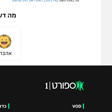
עוד באותו נושא:
באיירן מינכן
,
לואיס דיאס
,
לותר מתיאוס
מה דע
אהבת
VOD
כדו