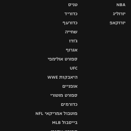
NBA
טניס
יורוליג
כדוריד
יורוקאפ
כדורעף
שחייה
ג'ודו
אגרוף
ספורט אולימפי
UFC
היאבקות WWE
אופניים
ספורט מוטורי
כדורמים
פוטבול אמריקאי NFL
בייסבול MLB