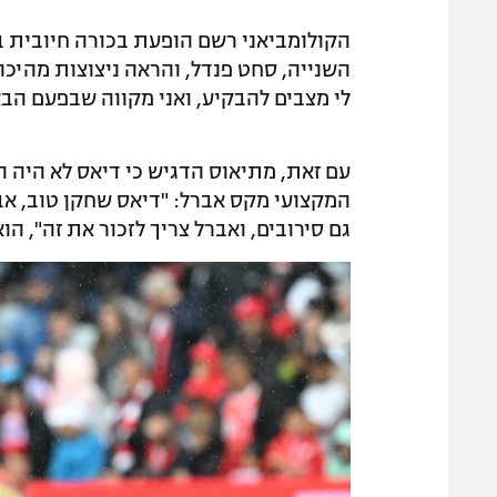
השנייה, סחט פנדל, והראה ניצוצות מהיכול
לי מצבים להבקיע, ואני מקווה שבפעם הב
עם זאת, מתיאוס הדגיש כי דיאס לא היה 
המקצועי מקס אברל: "דיאס שחקן טוב, אב
גם סירובים, ואברל צריך לזכור את זה", הוא אמר