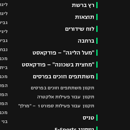
רץ ברשת
ליגת
ליגה
תוצאות
גביע
לוח שידורים
ליגי
ברחבה
גביע
נבחר
"מעל הליגה" – פודקאסט
מכבי
"מחצית בשכונה" – פודקאסט
בית"
משתתפים וזוכים בפרסים
מכבי
הפוע
תקנון משתתפים וזוכים בפרסים
הפוע
תקנון עבור פעילות אלקטרה
הפוע
תקנון עבור פעילות ספורט 1 – "מרלן"
מכבי
טניס
בני 
גיימינג E-Sports