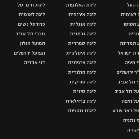
 העל
ליגת האלופות
ליגת ווינר סל
 לאומית
ליגה אירופית
ליגה לאומית
 הטוטו
ליגה אנגלית
כדורסל נשים
ונרים
ליגה גרמנית
מכבי תל אביב
 המדינה
ליגה ספרדית
הפועל חולון
ת ישראל
ליגה איטלקית
הפועל ירושלים
 חיפה
ליגה צרפתית
דני אבדיה
ר ירושלים
ליגה הולנדית
 תל אביב
ליגה טורקית
ל תל אביב
ליגה סינית
ל חיפה
ליגה ברזילאית
ל באר שבע
ליגות נוספות
 נתניה
יהודה