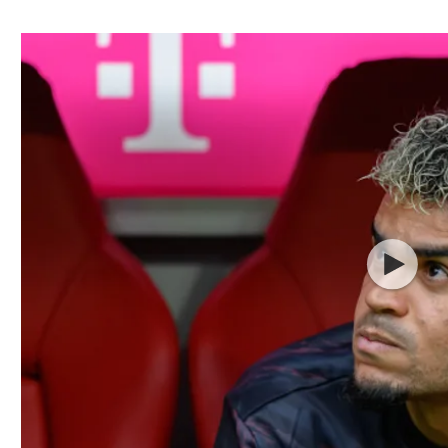
ל אביב
ליגה טורקית
תל אביב
ליגה סינית
חיפה
ליגה ברזילאית
באר שבע
ליגות נוספות
תניה
דה