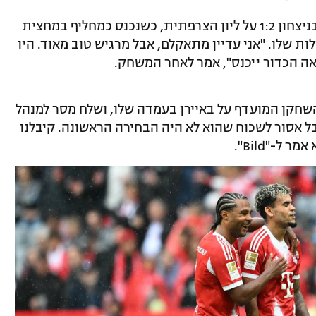
הקולומביאני רשם הופעת בכורה חיובית בניצחון 1:2 על ליון הצרפתית, כשנכנס כמחליף במחצית
ות שלו. "אני עדיין מתאקלם, אבל מרגיש טוב מאוד. היו
אה הכדור ייכנס", אמר לאחר המשחק.
השחקן המועדף על באיירן בעמדה שלו, ושלח מסר למנהל
ל אסור לשכוח שהוא לא היה הבחירה הראשונה. קיבלנו
 ל-"Bild".