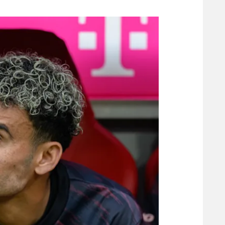
משתתפים וזוכים בפרסים
מכבי ת
הפועל 
תקנון משתתפים וזוכים בפרסים
הפועל 
תקנון עבור פעילות אלקטרה
הפועל 
תקנון עבור פעילות ספורט 1 – "מרלן"
מכבי נ
טניס
בני יהו
גיימינג E-Sports
תנאי שימוש
מדיניות פרטיות
תקנון פעילות ספורט 1
רשיון להקרנה פומבית לבית עסק
הצטרפות לחבילת הערוצים
לוח דרושים – ג'ובנט
תגיות