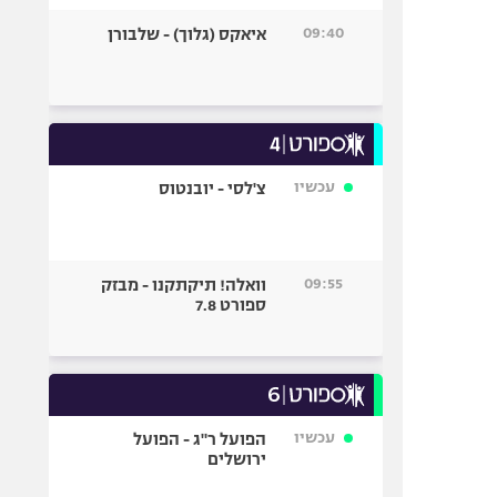
09:40
איאקס (גלוך) - שלבורן
עכשיו
צ'לסי - יובנטוס
09:55
וואלה! תיקתקנו - מבזק
ספורט 7.8
עכשיו
הפועל ר"ג - הפועל
ירושלים