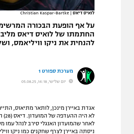
המגזין
לואיס דיאס
|
Christian Kaspar-Bartke
על אף הופעת הבכורה המרשימה מ
החתמתו של לואיס דיאס מליבר
להנחית את ניקו וויליאמס, ו
מערכת ספורט 1
יום שלישי, 14:18, 05.08.25
אגדת באיירן מינכן, לותאר מתיאוס, התיי
לאחר שהמועדון האנגלי סירב לנהל עמו מ
ניסתה באיירן לצרף שחקנים כמו ניקו ווי