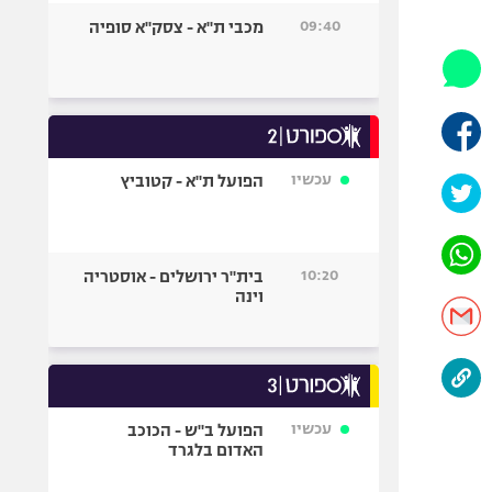
היאבקות WWE
09:40
מכבי ת"א - צסק"א סופיה
אופניים
ספורט מוטורי
כדורמים
פוטבול אמריקאי NFL
בייסבול MLB
עכשיו
הפועל ת"א - קטוביץ
ספורט אתגרי
ואקסטרים
אומנויות לחימה
10:20
בית"ר ירושלים - אוסטריה
גיימינג E-Sports
וינה
עכשיו
הפועל ב"ש - הכוכב
האדום בלגרד