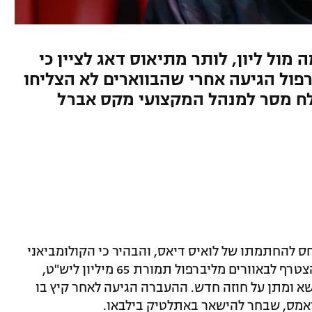
ול ליון, לותר מתיאוס דאג לציין כי
פול הגיעה אחרי שהבווארים לא הצליחו
שלח מסר למנהל המקצועי מקס אברל
חס להחתמתו של לואיס דיאס, והבהיר כי הקולומביאני
לא היה ההעדפה של המועדון. דיאס (28) הצטרף לבאוורים מליברפול תמורת 65 מיליון ליש"ט,
שא ומתן על חוזה חדש. ההעברה הגיעה לאחר קיץ בו
ליאמס, שבחר להישאר באתלטיק בילבאו.