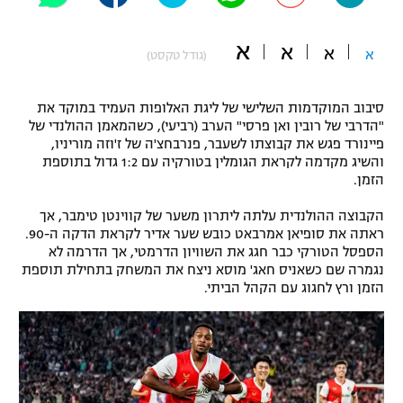
"מחצית בשכונה" – פודקאסט
אופניים
א
א
א
א
(גודל טקסט)
ספורט מוטורי
משתתפים וזוכים בפרסים
סיבוב המוקדמות השלישי של ליגת האלופות העמיד במוקד את
כדורמים
"הדרבי של רובין ואן פרסי" הערב (רביעי), כשהמאמן ההולנדי של
תקנון משתתפים וזוכים בפרסים
פיינורד פגש את קבוצתו לשעבר, פנרבחצ'ה של ז'וזה מוריניו,
טניס
והשיג מקדמה לקראת הגומלין בטורקיה עם 1:2 גדול בתוספת
פוטבול אמריקאי NFL
הזמן.
תקנון עבור פעילות אלקטרה
גיימינג E-Sports
בייסבול MLB
הקבוצה ההולנדית עלתה ליתרון משער של קווינטן טימבר, אך
תקנון עבור פעילות ספורט 1 – "מרלן"
ראתה את סופיאן אמרבאט כובש שער אדיר לקראת הדקה ה-90.
הספסל הטורקי כבר חגג את השוויון הדרמטי, אך הדרמה לא
ספורט אתגרי ואקסטרים
תנאי שימוש
נגמרה שם כשאניס חאג' מוסא ניצח את המשחק בתחילת תוספת
הזמן ורץ לחגוג עם הקהל הביתי.
אומנויות לחימה
מדיניות פרטיות
גיימינג E-Sports
תקנון פעילות ספורט 1