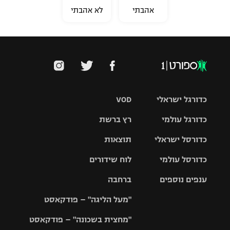
אהבתי
לא אהבתי
כדורגל ישראלי
VOD
כדורגל עולמי
רץ ברשת
ליגת העל
כדורסל ישראלי
תוצאות
ליגת
ליגה לאומית
האלופות
כדורסל עולמי
לוח שידורים
ליגת ווינר
סל
גביע הטוטו
ענפים נוספים
ברחבה
ליגה
NBA
אירופית
"מעל הליגה" – פודקאסט
ליגה לאומית
ליגיונרים
טניס
יורוליג
ליגה אנגלית
"מחצית בשכונה" – פודקאסט
כדורסל נשים
גביע המדינה