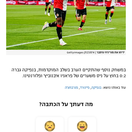
רשיון להקרנה פומבית לבית עסק
הצטרפות לחבילת הערוצים
לוח דרושים – ג'ובנט
תגיות
ידיחו את מוריניו? טימבר
|
אימג'בנק GettyImages
המגזין
במשחק נוסף שהתקיים הערב בשלב המוקדמות, בנפיקה גברה
0:2 בחוץ על ניס משערים של פראניו איבנוביץ' ופלורנטינו.
עוד באותו נושא:
בנפיקה
,
פיינורד
,
פנרבחצ'ה
מה דעתך על הכתבה?