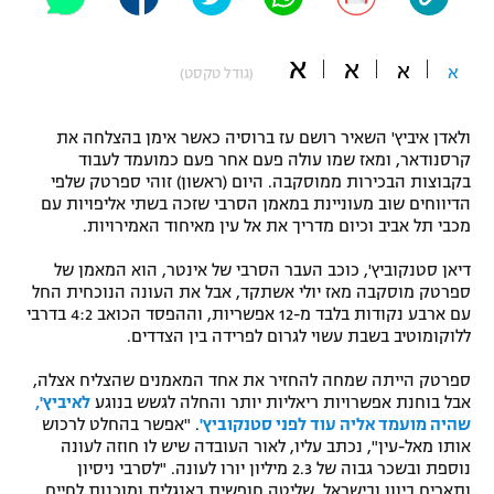
"מחצית בשכונה" – פודקאסט
אופניים
א
א
א
א
(גודל טקסט)
ספורט מוטורי
משתתפים וזוכים בפרסים
ולאדן איביץ' השאיר רושם עז ברוסיה כאשר אימן בהצלחה את
כדורמים
קרסנודאר, ומאז שמו עולה פעם אחר פעם כמועמד לעבוד
תקנון משתתפים וזוכים בפרסים
טניס
בקבוצות הבכירות ממוסקבה. היום (ראשון) זוהי ספרטק שלפי
פוטבול אמריקאי NFL
הדיווחים שוב מעוניינת במאמן הסרבי שזכה בשתי אליפויות עם
תקנון עבור פעילות אלקטרה
מכבי תל אביב וכיום מדריך את אל עין מאיחוד האמירויות.
גיימינג E-Sports
בייסבול MLB
דיאן סטנקוביץ', כוכב העבר הסרבי של אינטר, הוא המאמן של
תקנון עבור פעילות ספורט 1 – "מרלן"
ספרטק מוסקבה מאז יולי אשתקד, אבל את העונה הנוכחית החל
ספורט אתגרי ואקסטרים
עם ארבע נקודות בלבד מ-12 אפשריות, וההפסד הכואב 4:2 בדרבי
תנאי שימוש
ללוקומוטיב בשבת עשוי לגרום לפרידה בין הצדדים.
אומנויות לחימה
ספרטק הייתה שמחה להחזיר את אחד המאמנים שהצליח אצלה,
מדיניות פרטיות
אבל בוחנת אפשרויות ריאליות יותר והחלה לגשש בנוגע
לאיביץ',
גיימינג E-Sports
שהיה מועמד אליה עוד לפני סטנקוביץ'
. "אפשר בהחלט לרכוש
אותו מאל-עין", נכתב עליו, לאור העובדה שיש לו חוזה לעונה
תקנון פעילות ספורט 1
נוספת ובשכר גבוה של 2.3 מיליון יורו לעונה. "לסרבי ניסיון
ותארים ביוון ובישראל, שליטה חופשית באנגלית ומוכנות לחיים