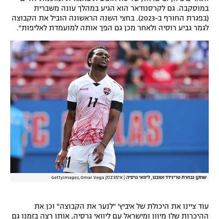
במוסקבה. גם לקרסנודאר הוא הגיע במהלך עונה משברית
רשיון להקרנה פומבית לבית עסק
(בפגרת החורף ב-2023). בחצי השנה הראשונה הוביל את הקבוצה
לגמר גביע רוסיה ולאחר מכן גם הפך אותה למועמדת לאליפות".
הצטרפות לחבילת הערוצים
לוח דרושים – ג'ובנט
תגיות
המגזין
שחקן נבחרת טרינידד וטובגו, ליוואי גרסיה
|
אימג'בנק GettyImages, Omar Vega
עוד ציינו את היכולת של איביץ' "לנער את הקבוצה" וכן את
ההיכרות שלו מיוון ומישראל עם ליוואי גרסיה, אותו רצה בזמנו גם