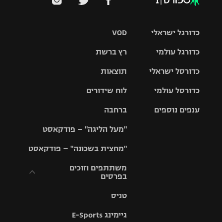
כדורגל ישראלי
VOD
כדורגל עולמי
רץ ברשת
ליגת העל
כדורסל ישראלי
תוצאות
ליגת
ליגה לאומית
האלופות
כדורסל עולמי
לוח שידורים
ליגת ווינר
סל
גביע הטוטו
ענפים נוספים
ברחבה
ליגה
NBA
אירופית
"מעל הליגה" – פודקאסט
ליגה לאומית
ליגיונרים
טניס
יורוליג
ליגה אנגלית
"מחצית בשכונה" – פודקאסט
כדורסל נשים
גביע המדינה
כדוריד
יורוקאפ
ליגה גרמנית
משתתפים וזוכים
בפרסים
מכבי תל
נבחרת
כדורעף
אביב
ישראל
ליגה
טניס
ספרדית
תקנון משתתפים
שחייה
הפועל חולון
מכבי חיפה
וזוכים בפרסים
גיימינג E-Sports