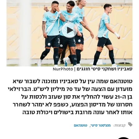
כדורסל נשים
נבחרת ישראל
יורוליג
ליגה ספרדית
טניס
VOD
מכבי תל אביב
מכבי חיפה
יורוקאפ
ליגה איטלקית
כדוריד
הפועל חולון
בית"ר ירושלים
רץ ברשת
ליגה צרפתית
כדורעף
הפועל ירושלים
מכבי תל אביב
ליגה הולנדית
שחייה
תוצאות
דני אבדיה
הפועל תל אביב
סאביניו ושחקני סיטי חוגגים
|
NurPhoto
ליגה טורקית
ג'ודו
טוטנהאם שמה עין על סאביניו ומוכנה לשבור שיא
הפועל חיפה
לוח שידורים
מועדון עם הצעה של עד 70 מיליון ליש"ט. הברזילאי
ליגה סינית
אגרוף
בן ה-21 עשוי להחליף את סון שעזב ולכסות על
הפועל באר שבע
ליגה ברזילאית
חסרונו של מדיסון הפצוע, כשפפ לא ימהר לשחרר
ברחבה
ספורט אולימפי
אותו לאחר עונה מרובת בישולים ויכולת טובה
מכבי נתניה
ליגות נוספות
UFC
"מעל הליגה" – פודקאסט
קבוצות:
מנצ'סטר סיטי
טוטנהאם
בני יהודה
היאבקות WWE