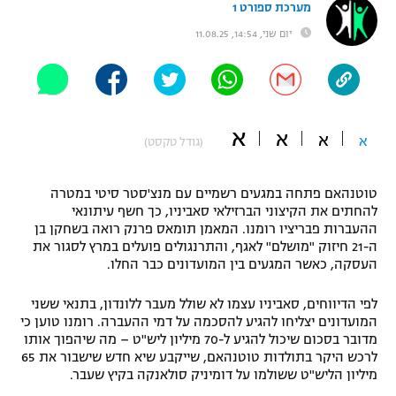
מערכת ספורט 1
"מחצית בשכונה" – פודקאסט
יום שני, 14:54, 11.08.25
אופניים
ספורט מוטורי
משתתפים וזוכים בפרסים
כדורמים
א
תקנון משתתפים וזוכים בפרסים
א
א
א
טניס
(גודל טקסט)
פוטבול אמריקאי NFL
תקנון עבור פעילות אלקטרה
טוטנהאם פתחה במגעים רשמיים עם מנצ'סטר סיטי במטרה
גיימינג E-Sports
בייסבול MLB
להחתים את הקיצוני הברזילאי סאביניו, כך חשף עיתונאי
תקנון עבור פעילות ספורט 1 – "מרלן"
ההעברות פבריציו רומנו. המאמן תומאס פרנק רואה בשחקן בן
ה-21 חיזוק "מושלם" לאגף, והתרנגולים פועלים במרץ לסגור את
ספורט אתגרי ואקסטרים
תנאי שימוש
העסקה, כאשר המגעים בין המועדונים כבר החלו.
אומנויות לחימה
לפי הדיווחים, סאביניו עצמו לא שולל מעבר ללונדון, בתנאי ששני
המועדונים יצליחו להגיע להסכמה על דמי ההעברה. רומנו טוען כי
מדיניות פרטיות
גיימינג E-Sports
מדובר בסכום שיכול להגיע ל-70 מיליון ליש"ט – מה שיהפוך אותו
לרכש היקר בתולדות טוטנהאם, שייקבע שיא חדש שישבור את 65
מיליון הליש"ט ששולמו על דומיניק סולאנקה בקיץ שעבר.
תקנון פעילות ספורט 1