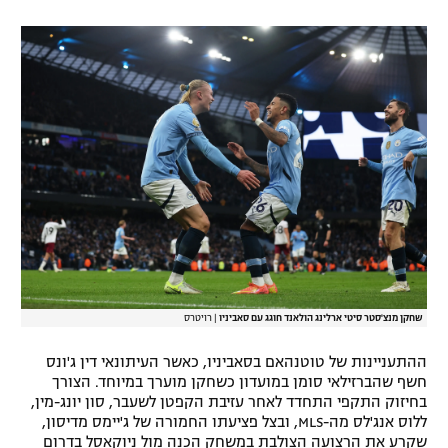
רשיון להקרנה פומבית לבית עסק
הצטרפות לחבילת הערוצים
לוח דרושים – ג'ובנט
תגיות
המגזין
שחקן מנצ'סטר סיטי ארלינג הולאנד חוגג עם סאביניו
|
רויטרס
ההתעניינות של טוטנהאם בסאביניו, כאשר העיתונאי דין ג'ונס
חשף שהברזילאי סומן במועדון כשחקן מוערך במיוחד. הצורך
בחיזוק התקפי התחדד לאחר עזיבת הקפטן לשעבר, סון יונג-מין,
ללוס אנג'לס מה-MLS, ובצל פציעתו החמורה של ג'יימס מדיסון,
שקרע את הרצועה הצולבת במשחק הכנה מול ניוקאסל בדרום