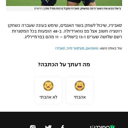
בישל וכבש את השער היפה במשחק. סאביניו מקבל ברכות מפיל פודן
|
רויטרס
סאביניו, שיכול לשחק בשני האגפים, שימש בעונה שעברה כשחקן
רוטציה חשוב אצל פפ גווארדיולה. ב-48 הופעות בכל המסגרות
רשם שלושה שערים ו-13 בישולים – 11 מהם בפרמיירליג.
עוד באותו נושא:
טוטנהאם
,
מנצ'סטר סיטי
,
סאביניו
מה דעתך על הכתבה?
אהבתי
לא אהבתי