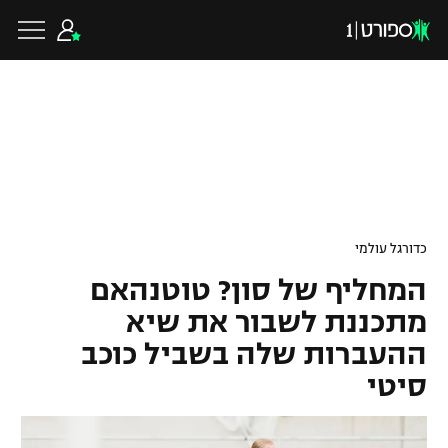
כדורגל ישראלי
ליגת העל
כדורגל עולמי
כדורגל עולמי
ליגה לאומית
המחליף של סון? טוטנהאם
ליגת האלופות
כדורסל ישראלי
מתכננת לשבור את שיא
גביע הטוטו
ההעברות שלה בשביל כוכב
ליגה אירופית
ליגת ווינר סל
ליגיונרים
כדורסל עולמי
סיטי
ליגה אנגלית
ליגה לאומית
גביע המדינה
NBA
ליגה גרמנית
ענפים נוספים