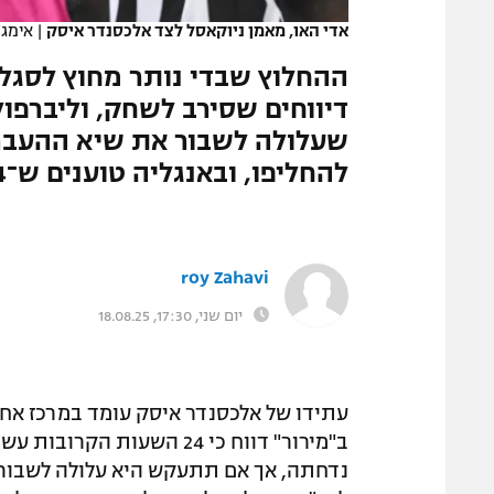
אדי האו, מאמן ניוקאסל לצד אלכסנדר איסק
|
אימג'בנק s
ההחלוץ שבדי נותר מחוץ לסגל
דיווחים שסירב לשחק, וליברפ
שעלולה לשבור את שיא ההעברו
להחליפו, ובאנגליה טוענים ש־24 השעות הקרובות יכריעו את הסאגה
roy Zahavi
יום שני, 17:30, 18.08.25
עתידו של אלכסנדר איסק עומד במרכז אח
ב"מירור" דווח כי 24 השעו