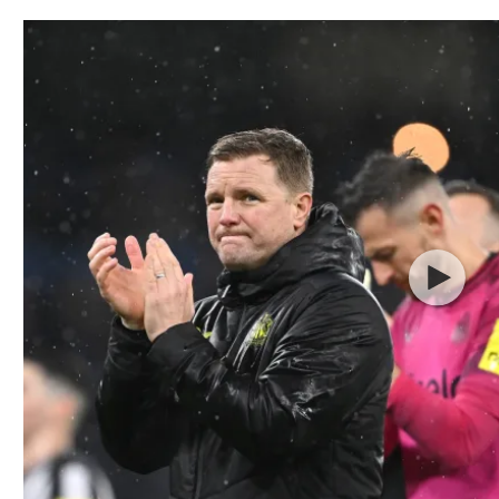
תל אביב
ליגה סינית
חיפה
ליגה ברזילאית
באר שבע
ליגות נוספות
תניה
דה