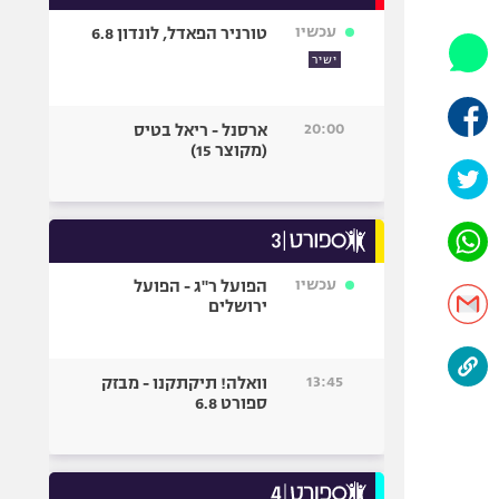
אופניים
עכשיו
טורניר הפאדל, לונדון 6.8
ספורט מוטורי
ישיר
כדורמים
פוטבול אמריקאי NFL
20:00
ארסנל - ריאל בטיס
(מקוצר 15)
בייסבול MLB
ספורט אתגרי
ואקסטרים
אומנויות לחימה
גיימינג E-Sports
עכשיו
הפועל ר"ג - הפועל
ירושלים
13:45
וואלה! תיקתקנו - מבזק
ספורט 6.8