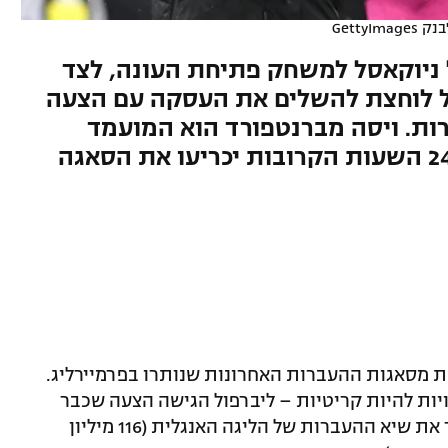
GettyImage
 ניוקאסל למשחק פתיחת העונה, לצד
ול לוחצת להשלים את העסקה עם הצעה
ת. ויסה מברנטפורד הוא המועמד
ת מסאגות ההעברות האחרונות שנותרו בפרמיירליג.
ת הקרובות עשויות להיות קריטיות – ליברפול הגישה הצעה שכבר
נדחתה, אך אם תתעקש היא עלולה לשבור את שיא ההעברות של הליגה האנגלית (116 מיליון