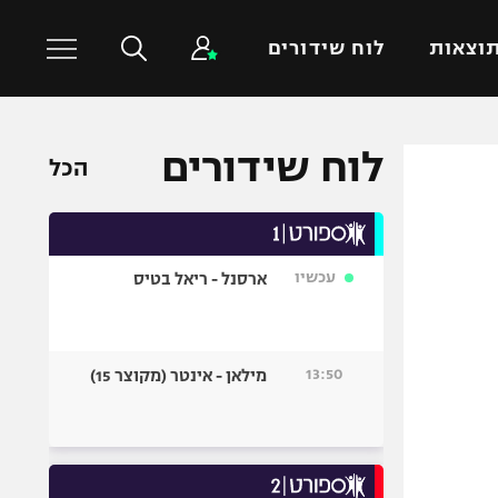
וצאות
לוח שידורים
לוח שידורים
כדורסל עולמי
ענפים נוספים
הכל
NBA
טניס
יורוליג
כדוריד
יורוקאפ
כדורעף
עכשיו
ארסנל - ריאל בטיס
שחייה
ג'ודו
13:50
מילאן - אינטר (מקוצר 15)
אגרוף
ספורט אולימפי
UFC
היאבקות WWE