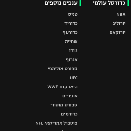
כדורסל עולמי
ענפים נוספים
NBA
טניס
יורוליג
כדוריד
יורוקאפ
כדורעף
שחייה
ג'ודו
אגרוף
ספורט אולימפי
UFC
היאבקות WWE
אופניים
ספורט מוטורי
כדורמים
פוטבול אמריקאי NFL