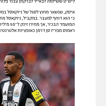
ליש"ט ששילמה לבאייר לברקוזן עבור פלוריא
איסק, שנשאר מחוץ לסגל של ניוקאסל במש
כי הוא דוחף למעבר. במקביל, ניוקאסל מח
המועמד הב
ראמוס מפריז סן ז'רמן כאופציות אלטרנטיב