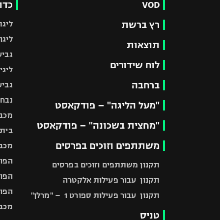
VOD
כדו
רץ ברשת
ליגת
ליגה
תוצאות
גביע
לוח שידורים
ליגי
ברחבה
גביע
נבחר
"מעל הליגה" – פודקאסט
מכבי
"מחצית בשכונה" – פודקאסט
בית"
משתתפים וזוכים בפרסים
מכבי
הפוע
תקנון משתתפים וזוכים בפרסים
הפוע
תקנון עבור פעילות אלקטרה
הפוע
תקנון עבור פעילות ספורט 1 – "מרלן"
מכבי
טניס