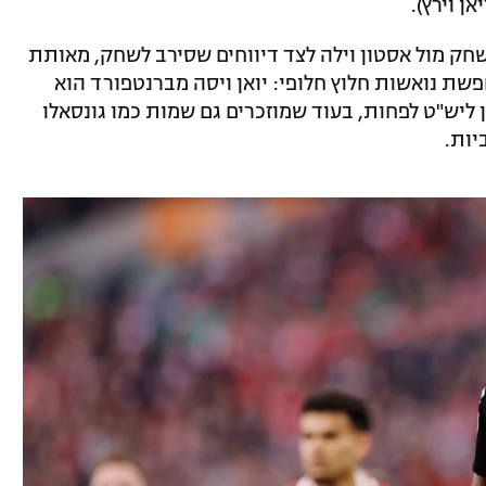
ן וירץ).
חק מול אסטון וילה לצד דיווחים שסירב לשחק, מאותת
פשת נואשות חלוץ חלופי: יואן ויסה מברנטפורד הוא
כיר, אך מחירו זינק ל־50 מיליון ליש"ט לפחות, בעוד שמוזכרים גם שמות כמו גונסאלו
יות.