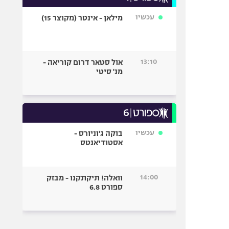
עכשיו
מילאן - אינטר (מקוצר 15)
13:10
אול סטאר דרום קוריאה -
מנ' סיטי
עכשיו
בוקה ג'וניורס -
אסטודיאנטס
14:00
וואלה! תיקתקנו - מבזק
ספורט 6.8