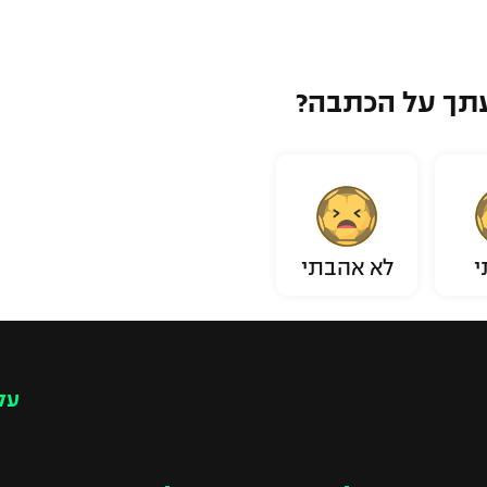
תך על הכתבה?
י
לא אהבתי
עק