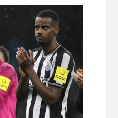
הפועל 
תקנון משתתפים וזוכים בפרסים
הפועל 
תקנון עבור פעילות אלקטרה
הפועל 
תקנון עבור פעילות ספורט 1 – "מרלן"
מכבי נ
טניס
בני יהו
גיימינג E-Sports
תנאי שימוש
מדיניות פרטיות
תקנון פעילות ספורט 1
רשיון להקרנה פומבית לבית עסק
הצטרפות לחבילת הערוצים
לוח דרושים – ג'ובנט
תגיות
המגזין