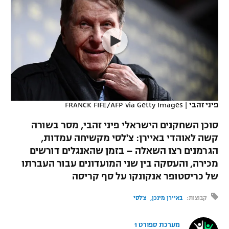
כדורסל נשים
נבחרת ישראל
יורוליג
ליגה ספרדית
טניס
VOD
מכבי תל אביב
מכבי חיפה
יורוקאפ
ליגה איטלקית
כדוריד
הפועל חולון
בית"ר ירושלים
רץ ברשת
ליגה צרפתית
כדורעף
הפועל ירושלים
מכבי תל אביב
ליגה הולנדית
שחייה
תוצאות
פיני זהבי
|
FRANCK FIFE/AFP via Getty Images
דני אבדיה
הפועל תל אביב
ליגה טורקית
סוכן השחקנים הישראלי פיני זהבי, מסר בשורה
ג'ודו
הפועל חיפה
קשה לאוהדי באיירן: צ'לסי מקשיחה עמדות,
לוח שידורים
ליגה סינית
הגרמנים רצו השאלה – בזמן שהאנגלים דורשים
אגרוף
הפועל באר שבע
מכירה, והעסקה בין שני המועדונים עבור העברתו
ליגה ברזילאית
ברחבה
של כריסטופר אנקונקו על סף קריסה
ספורט אולימפי
מכבי נתניה
ליגות נוספות
קבוצות:
באיירן מינכן
צ'לסי
UFC
"מעל הליגה" – פודקאסט
בני יהודה
מערכת ספורט 1
היאבקות WWE