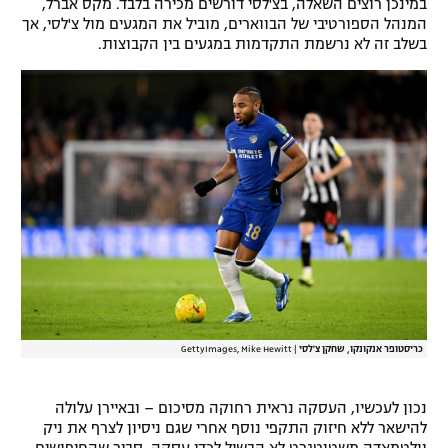
במינכן רוצים השאלה, בצ'לסי דורשים מכירה בלבד. מקס אברל,
המנהל הספורטיבי של הבווארים, מוביל את המגעים מול צ'לסי, אך
בשלב זה לא נרשמת התקדמות במגעים בין הקבוצות.
כריסטופר אנקונקו, שחקן צ'לסי
|
GettyImages, Mike Hewitt
נכון לעכשיו, העסקה נראית רחוקה מסיכום – ובאיירן עלולה
להישאר ללא חיזוק התקפי נוסף אחרי שגם ניסיון לצרף את ניק