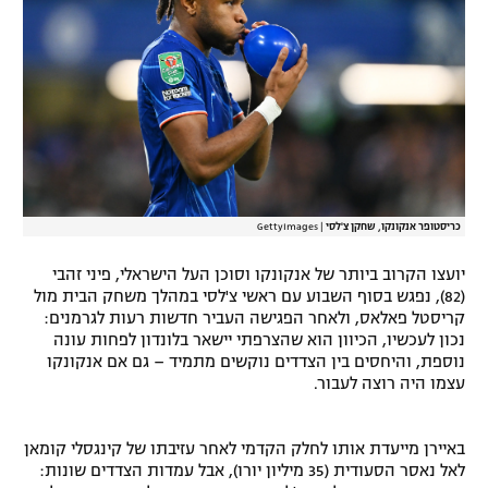
רשיון להקרנה פומבית לבית עסק
הצטרפות לחבילת הערוצים
לוח דרושים – ג'ובנט
תגיות
כריסטופר אנקונקו, שחקן צ'לסי
|
GettyImages
המגזין
יועצו הקרוב ביותר של אנקונקו וסוכן העל הישראלי, פיני זהבי
(82), נפגש בסוף השבוע עם ראשי צ'לסי במהלך משחק הבית מול
קריסטל פאלאס, ולאחר הפגישה העביר חדשות רעות לגרמנים:
נכון לעכשיו, הכיוון הוא שהצרפתי יישאר בלונדון לפחות עונה
נוספת, והיחסים בין הצדדים נוקשים מתמיד – גם אם אנקונקו
עצמו היה רוצה לעבור.
באיירן מייעדת אותו לחלק הקדמי לאחר עזיבתו של קינגסלי קומאן
לאל נאסר הסעודית (35 מיליון יורו), אבל עמדות הצדדים שונות: