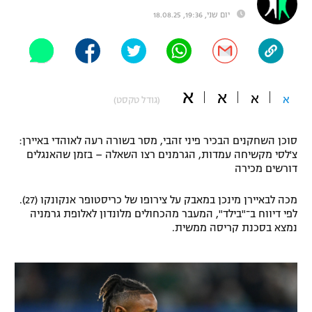
יום שני, 19:36, 18.08.25
"מחצית בשכונה" – פודקאסט
אופניים
ספורט מוטורי
משתתפים וזוכים בפרסים
א
א
כדורמים
א
א
(גודל טקסט)
תקנון משתתפים וזוכים בפרסים
טניס
פוטבול אמריקאי NFL
תקנון עבור פעילות אלקטרה
סוכן השחקנים הבכיר פיני זהבי, מסר בשורה רעה לאוהדי באיירן:
צ'לסי מקשיחה עמדות, הגרמנים רצו השאלה – בזמן שהאנגלים
גיימינג E-Sports
בייסבול MLB
דורשים מכירה
תקנון עבור פעילות ספורט 1 – "מרלן"
ספורט אתגרי ואקסטרים
מכה לבאיירן מינכן במאבק על צירופו של כריסטופר אנקונקו (27).
תנאי שימוש
לפי דיווח ב־"בילד", המעבר מהכחולים מלונדון לאלופת גרמניה
נמצא בסכנת קריסה ממשית.
אומנויות לחימה
מדיניות פרטיות
גיימינג E-Sports
תקנון פעילות ספורט 1