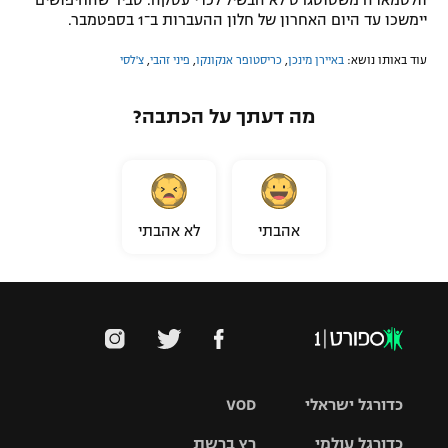
וולטמאדה משטוטגרט לא הבשיל לכדי עסקה. סביר שהחיפושים
יימשכו עד היום האחרון של חלון ההעברות ב־1 בספטמבר.
עוד באותו נושא:
באיירן מינכן
,
כריסטופר אנקונקו
,
פיני זהבי
,
צ'לסי
מה דעתך על הכתבה?
אהבתי
לא אהבתי
כדורגל ישראלי
VOD
כדורגל עולמי
רץ ברשת