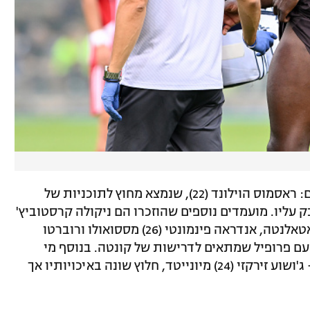
ב"גאזטה" האיטלקי סימנו חמישה מועמדים: ראסמוס הוילונד (22), שנמצא מחוץ לתוכניות של
 עליו. מועמדים נוספים שהוזכרו הם ניקולה קרסטוביץ'
(25) מלצ'ה, חלוץ פיזי שמבוקש גם על ידי אטאלנטה, אנדראה פינמונטי (26) מססואולו ורוברטו
טלקיים עם פרופיל שמתאים לדרישות של קונטה. בנוסף מי
שהוזכר כמועמד הוא שחקן יונייטד נוסף – ג'ושוע זירקזי (24) מיונייטד, חלוץ שונה באיכויותיו אך