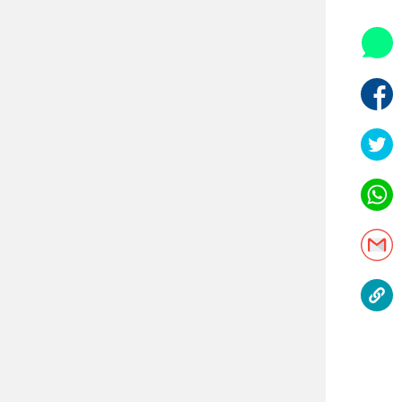
אופניים
ספורט מוטורי
כדורמים
פוטבול אמריקאי NFL
בייסבול MLB
ספורט אתגרי
ואקסטרים
אומנויות לחימה
גיימינג E-Sports