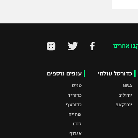
בו אחרינו
כדורסל עולמי
ענפים נוספים
NBA
טניס
יורוליג
כדוריד
יורוקאפ
כדורעף
שחייה
ג'ודו
אגרוף