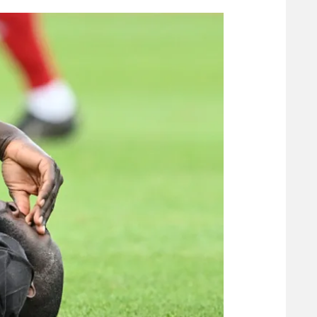
הפועל 
תקנון משתתפים וזוכים בפרסים
הפועל 
תקנון עבור פעילות אלקטרה
הפועל 
תקנון עבור פעילות ספורט 1 – "מרלן"
מכבי נ
טניס
בני יהו
גיימינג E-Sports
תנאי שימוש
מדיניות פרטיות
תקנון פעילות ספורט 1
רשיון להקרנה פומבית לבית עסק
הצטרפות לחבילת הערוצים
לוח דרושים – ג'ובנט
תגיות
המגזין