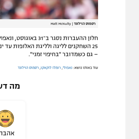
רסמוס הוילונד
|
Matt McNulty
חלון ההעברות נסגר ב־
25 השחקנים לליגה ולליגת האלופות עד
– גם כשמדובר "בחיפוי זמני".
עוד באותו נושא:
נאפולי
,
רומלו לוקאקו
,
רסמוס הוילונד
מה דע
אהבת