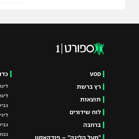
VOD
כדו
רץ ברשת
ליגת
ליגה
תוצאות
גביע
לוח שידורים
ליגי
ברחבה
גביע
נבחר
"מעל הליגה" – פודקאסט