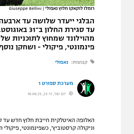
רומלו לוקאקו חלוץ נאפולי
|
Giuseppe Bellini
הבלגי ייעדר שלושה עד ארבעה 
עד סגירת החלו
מהוילונד שמחוץ לתוכניות של י
פינמונטי, פיקולי - ושחקן נוס
קבוצות:
נאפולי
מערכת ספורט 1
יום שני, 23:11, 18.08.25
האלופה האיטלקית חייבת חלוץ חדש עד ס
וניקולה קרסטוביץ', כשפינמונטי, פיקולי ו