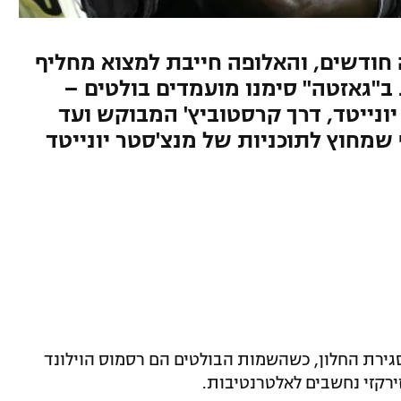
חודשים, והאלופה חייבת למצוא מחליף
ן ב־31 באוגוסט. ב"גאזטה" סימנו מועמדים בולטים –
ונייטד, דרך קרסטוביץ' המבוקש ועד
ף שמחוץ לתוכניות של מנצ'סטר יונייטד
גירת החלון, כשהשמות הבולטים הם רסמוס הוילונד
זירקזי נחשבים לאלטרנטיבות.