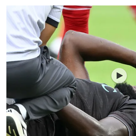
תל אביב
ליגה סינית
חיפה
ליגה ברזילאית
באר שבע
ליגות נוספות
תניה
דה