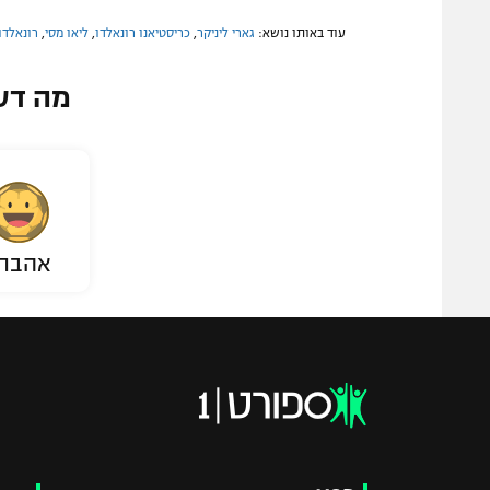
עוד באותו נושא:
גארי ליניקר
,
כריסטיאנו רונאלדו
,
ליאו מסי
,
רונאלדו 
מה דע
אהבת