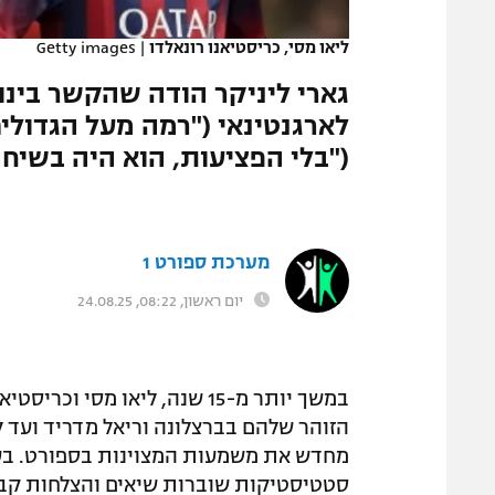
המגזין
ליאו מסי, כריסטיאנו רונאלדו
|
Getty images
גארי ליניקר הודה שהקשר בינו 
לארגנטינאי ("רמה מעל הגדולי
("בלי הפציעות, הוא היה בשיחה הזו") וחשף 
מערכת ספורט 1
יום ראשון, 08:22, 24.08.25
במשך יותר מ-15 שנה, ליאו מסי
הזוהר שלהם בברצלונה וריאל מדריד ועד ל
מחדש את משמעות המצוינות בספורט. בעו
סטטיסטיקות שוברות שיאים והצלחות קבוצ