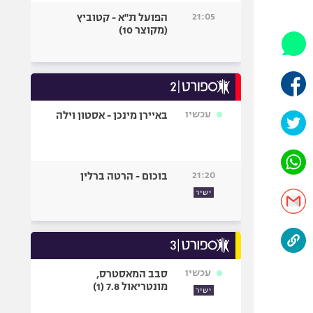
היאבקות WWE
21:05
הפועל ת"א - קטוביץ
אופניים
(מקוצר 10)
ספורט מוטורי
כדורמים
פוטבול אמריקאי NFL
בייסבול MLB
עכשיו
באיירן מינכן - אסטון וילה
ספורט אתגרי
ואקסטרים
אומנויות לחימה
21:20
בוכום - הרטה ברלין
גיימינג E-Sports
ישיר
עכשיו
סבב המאסטרס,
מונטריאול 7.8 (1)
ישיר