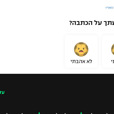
נזאריו
תך על הכתבה?
י
לא אהבתי
עק