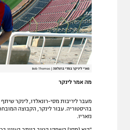
גארי ליניקר במדי ברצלונה
|
Bob Thomas
מה אמר לינקר
מעבר ליריבות מסי-רונאלדו, לינקר שיתף
בהיסטוריה. עבור לינקר, הקבוצה המובחרת 
נזאריו.
"הוא [מסי] השחקן הטוב ביותר בעיניי בכ