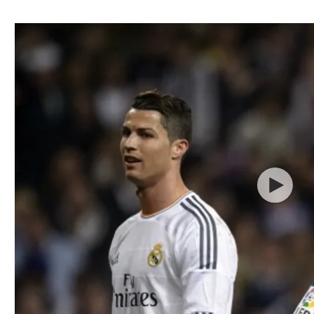
ל אביב
ליגה טורקית
תל אביב
ליגה סינית
חיפה
ליגה ברזילאית
באר שבע
ליגות נוספות
תניה
דה