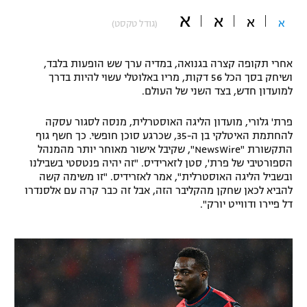
א
"מחצית בשכונה" – פודקאסט
א
א
א
(גודל טקסט)
אופניים
ספורט מוטורי
משתתפים וזוכים בפרסים
אחרי תקופה קצרה בגנואה, במדיה ערך שש הופעות בלבד,
ושיחק בסך הכל 56 דקות, מריו באלוטלי עשוי להיות בדרך
למועדון חדש, בצד השני של העולם.
כדורמים
תקנון משתתפים וזוכים בפרסים
טניס
פרת' גלורי, מועדון הליגה האוסטרלית, מנסה לסגור עסקה
פוטבול אמריקאי NFL
להחתמת האיטלקי בן ה-35, שכרגע סוכן חופשי. כך חשף גוף
תקנון עבור פעילות אלקטרה
התקשורת "NewsWire", שקיבל אישור מאוחר יותר מהמנהל
גיימינג E-Sports
בייסבול MLB
הספורטיבי של פרת', סטן לזארידיס. "זה יהיה פנטסטי בשבילנו
תקנון עבור פעילות ספורט 1 – "מרלן"
ובשביל הליגה האוסטרלית", אמר לאזרידיס. "זו משימה קשה
להביא לכאן שחקן מהקליבר הזה, אבל זה כבר קרה עם אלסנדרו
ספורט אתגרי ואקסטרים
תנאי שימוש
דל פיירו ודווייט יורק".
אומנויות לחימה
מדיניות פרטיות
גיימינג E-Sports
תקנון פעילות ספורט 1