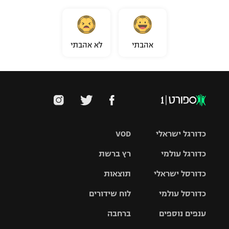
אהבתי
לא אהבתי
כדורגל ישראלי
VOD
כדורגל עולמי
רץ ברשת
ליגת העל
כדורסל ישראלי
תוצאות
ליגת
ליגה לאומית
האלופות
כדורסל עולמי
לוח שידורים
ליגת ווינר
סל
גביע הטוטו
ענפים נוספים
ברחבה
ליגה
NBA
אירופית