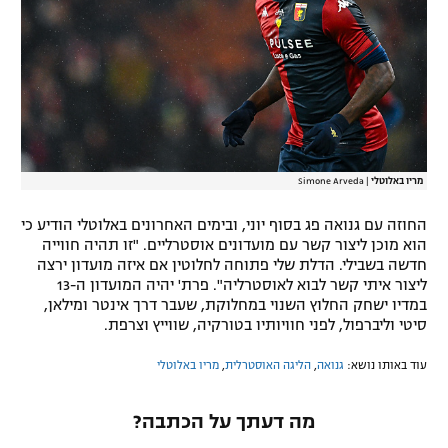
רשיון להקרנה פומבית לבית עסק
הצטרפות לחבילת הערוצים
לוח דרושים – ג'ובנט
תגיות
מריו באלוטלי
|
Simone Arveda
המגזין
החוזה עם גנואה פג בסוף יוני, ובימים האחרונים באלוטלי הודיע כי
הוא מוכן ליצור קשר עם מועדונים אוסטרליים. "זו תהיה חווייה
חדשה בשבילי. הדלת שלי פתוחה לחלוטין אם איזה מועדון ירצה
ליצור איתי קשר לבוא לאוסטרליה". פרת' יהיה המועדון ה-13
במדיו ישחק החלוץ השנוי במחלוקת, שעבר דרך אינטר ומילאן,
סיטי וליברפול, לפני חוויותיו בטורקיה, שווייץ וצרפת.
עוד באותו נושא:
גנואה
,
הליגה האוסטרלית
,
מריו באלוטלי
מה דעתך על הכתבה?