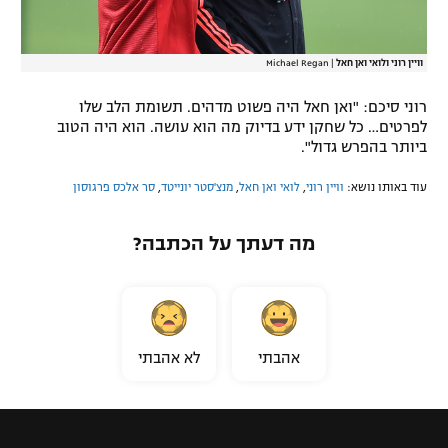
וויין רוני ולואי ואן חאל
|
Michael Regan
רוני סיכם: "ואן חאל היה פשוט מדהים. תשומת הלב שלו
לפרטים… כל שחקן ידע בדיוק מה הוא עושה. הוא היה הטוב
ביותר בהפרש גדול".
עוד באותו נושא:
וויין רוני
,
לואי ואן חאל
,
מנצ'סטר יונייטד
,
סר אלכס פרגוסון
מה דעתך על הכתבה?
אהבתי
לא אהבתי