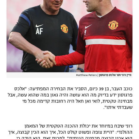
רשיון להקרנה פומבית לבית עסק
הצטרפות לחבילת הערוצים
לוח דרושים – ג'ובנט
תגיות
המגזין
וויין רוני וסר אלכס פרגוסון
|
Matthew Peters
כוכב העבר, בן 39 כיום, הסביר את הבחירה המפתיעה: "אלכס
פרגוסון ידע בדיוק מה הוא עושה והיה גאון במה שהוא עשה, אבל
מבחינה טקטית, לואי ואן חאל היה רחובות קדימה מכל מי
שעבדתי איתו".
רוני שיבח במיוחד את יכולת ההכנה הטקטית של המאמן
ההולנדי: "היית צופה ופשוט קולט הכל, איך הוא הכין קבוצה, איך
הוא ארגן קבוצה מבחינה הגנתית". למרות זאת, הוא הודה כי