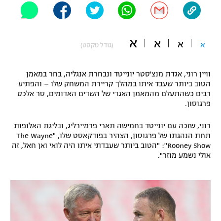
"מחצית בשכונה" – פודקאסט
אופניים
א
א
א
ספורט מוטורי
א
משתתפים וזוכים בפרסים
(גודל טקסט)
כדורמים
וויין רוני, אגדת מנצ'סטר יונייטד ונבחרת אנגליה, בחר במאמן
תקנון משתתפים וזוכים בפרסים
טניס
הטוב ביותר שעבד איתו במהלך קריירת המשחק שלו – והפתיע
פוטבול אמריקאי NFL
רבים כשהתעלם מהמאמן האגדי של השדים האדומים, סר אלכס
תקנון עבור פעילות אלקטרה
פרגוסון.
גיימינג E-Sports
בייסבול MLB
תקנון עבור פעילות ספורט 1 – "מרלן"
רוני, שזכה עם יונייטד בחמישה תארי פרמיירליג, ובליגת האלופות
תחת הנהגתו של פרגוסון, הצהיר בפודקאסט שלו, "The Wayne
ספורט אתגרי ואקסטרים
Rooney Show": "הטוב ביותר שעבדתי איתו היה לואי ואן חאל, זה
תנאי שימוש
אולי נשמע מוזר".
אומנויות לחימה
מדיניות פרטיות
גיימינג E-Sports
תקנון פעילות ספורט 1