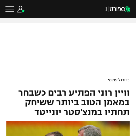
כדורגל ישראלי
ליגת העל
כדורגל עולמי
כדורגל עולמי
ליגה לאומית
וויין רוני הפתיע רבים כשבחר
ליגת האלופות
כדורסל ישראלי
גביע הטוטו
במאמן הטוב ביותר ששיחק
ליגה אירופית
תחתיו במנצ'סטר יונייטד
ליגת ווינר סל
ליגיונרים
כדורסל עולמי
ליגה אנגלית
ליגה לאומית
גביע המדינה
NBA
ליגה גרמנית
ענפים נוספים