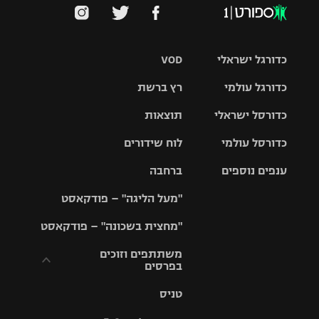
כדורגל ישראלי
VOD
כדורגל עולמי
רץ ברשת
ליגת העל
כדורסל ישראלי
תוצאות
ליגת
ליגה לאומית
האלופות
כדורסל עולמי
לוח שידורים
ליגת ווינר
סל
גביע הטוטו
ענפים נוספים
ברחבה
ליגה
NBA
אירופית
"מעל הליגה" – פודקאסט
ליגה לאומית
ליגיונרים
טניס
יורוליג
ליגה אנגלית
"מחצית בשכונה" – פודקאסט
כדורסל נשים
גביע המדינה
כדוריד
יורוקאפ
ליגה גרמנית
משתתפים וזוכים
בפרסים
מכבי תל
נבחרת
כדורעף
אביב
ישראל
ליגה
טניס
ספרדית
תקנון משתתפים
שחייה
הפועל חולון
מכבי חיפה
וזוכים בפרסים