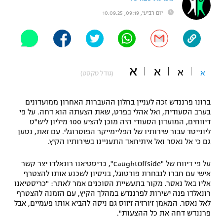
"מחצית בשכונה" – פודקאסט
יום רביעי, 09:19, 10.09.25
אופניים
ספורט מוטורי
משתתפים וזוכים בפרסים
כדורמים
א
א
א
א
(גודל טקסט)
תקנון משתתפים וזוכים בפרסים
טניס
פוטבול אמריקאי NFL
תקנון עבור פעילות אלקטרה
ברונו פרננדש זכה לעניין בחלון ההעברות האחרון ממועדונים
בערב הסעודית, ואל אהלי בפרט, שאת הצעתה הוא דחה. על פי
גיימינג E-Sports
בייסבול MLB
דיווחים, המועדון הסעודי היה מוכן להציע 100 מיליון ליש"ט
תקנון עבור פעילות ספורט 1 – "מרלן"
ליונייטד עבור שירותיו של הפליימייקר הפוטרוגלי. עם זאת, נטען
ספורט אתגרי ואקסטרים
גם כי אל נאסר ואל איתיחאד התעניינו בשירותיו הקיץ.
תנאי שימוש
אומנויות לחימה
על פי דיווח של "CaughtOffside", כריסטיאנו רונאלדו יצר קשר
אישי עם חברו לנבחרת פורטוגל, בניסיון לשכנע אותו להצטרף
מדיניות פרטיות
אליו באל נאסר. מקור בתעשיית הסוכנים אמר לאתר: "כריסטיאנו
גיימינג E-Sports
רונאלדו פנה ישירות לפרננדש במהלך הקיץ, עם הזמנה להצטרף
לאל נאסר. המאמן ז'ורז'ה ז'זוס גם ניסה להביא אותו פעמיים, אבל
תקנון פעילות ספורט 1
פרננדש דחה את כל ההצעות".