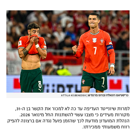
רשיון להקרנה פומבית לבית עסק
הצטרפות לחבילת הערוצים
לוח דרושים – ג'ובנט
תגיות
המגזין
כריסטיאנו רונאלדו וברונו פרננדש
|
ATTILA KISBENEDEK
למרות שיונייטד העדיפה עד כה לא למכור את הקשר בן ה-31,
מקורות מעידים כי מצבו עשוי להשתנות החל מינואר 2026.
הנהלת המועדון מודעת לכך שהזמן פועל נגדה אם ברצונה להפיק
רווח משמעותי ממכירתו.