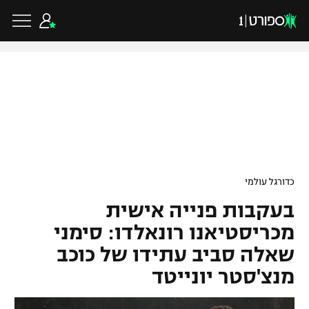
כדורגל ישראלי
ליגת העל
כדורגל עולמי
כדורגל עולמי
ליגה לאומית
בעקבות פנייה אישית
ליגת האלופות
כדורסל ישראלי
גביע הטוטו
מכריסטיאנו רונאלדו: סימני
ליגה אירופית
שאלה סביב עתידו של כוכב
ליגת ווינר סל
ליגיונרים
כדורסל עולמי
מנצ'סטר יונייטד
ליגה אנגלית
ליגה לאומית
גביע המדינה
NBA
ליגה גרמנית
ענפים נוספים