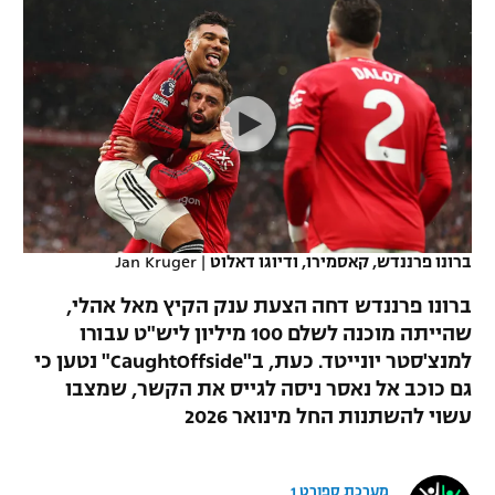
כדורסל נשים
נבחרת ישראל
יורוליג
ליגה ספרדית
טניס
VOD
מכבי תל אביב
מכבי חיפה
יורוקאפ
ליגה איטלקית
כדוריד
הפועל חולון
בית"ר ירושלים
רץ ברשת
ליגה צרפתית
כדורעף
הפועל ירושלים
מכבי תל אביב
ליגה הולנדית
שחייה
תוצאות
דני אבדיה
הפועל תל אביב
ברונו פרננדש, קאסמירו, ודיוגו דאלוט
|
Jan Kruger
ליגה טורקית
ג'ודו
הפועל חיפה
לוח שידורים
ברונו פרננדש דחה הצעת ענק הקיץ מאל אהלי,
ליגה סינית
אגרוף
שהייתה מוכנה לשלם 100 מיליון ליש"ט עבורו
הפועל באר שבע
למנצ'סטר יונייטד. כעת, ב"CaughtOffside" נטען כי
ליגה ברזילאית
ברחבה
ספורט אולימפי
גם כוכב אל נאסר ניסה לגייס את הקשר, שמצבו
מכבי נתניה
עשוי להשתנות החל מינואר 2026
ליגות נוספות
UFC
"מעל הליגה" – פודקאסט
בני יהודה
היאבקות WWE
מערכת ספורט 1