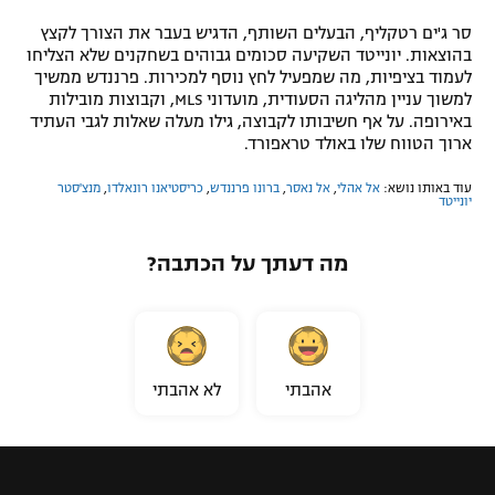
סר ג'ים רטקליף, הבעלים השותף, הדגיש בעבר את הצורך לקצץ
בהוצאות. יונייטד השקיעה סכומים גבוהים בשחקנים שלא הצליחו
לעמוד בציפיות, מה שמפעיל לחץ נוסף למכירות. פרננדש ממשיך
למשוך עניין מהליגה הסעודית, מועדוני MLS, וקבוצות מובילות
באירופה. על אף חשיבותו לקבוצה, גילו מעלה שאלות לגבי העתיד
ארוך הטווח שלו באולד טראפורד.
עוד באותו נושא:
אל אהלי
,
אל נאסר
,
ברונו פרננדש
,
כריסטיאנו רונאלדו
,
מנצ'סטר
יונייטד
מה דעתך על הכתבה?
אהבתי
לא אהבתי