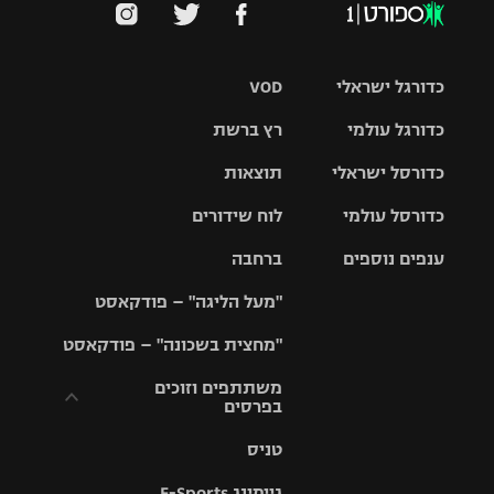
כדורגל ישראלי
VOD
כדורגל עולמי
רץ ברשת
ליגת העל
כדורסל ישראלי
תוצאות
ליגת
ליגה לאומית
האלופות
כדורסל עולמי
לוח שידורים
ליגת ווינר
סל
גביע הטוטו
ענפים נוספים
ברחבה
ליגה
NBA
אירופית
"מעל הליגה" – פודקאסט
ליגה לאומית
ליגיונרים
טניס
יורוליג
ליגה אנגלית
"מחצית בשכונה" – פודקאסט
כדורסל נשים
גביע המדינה
כדוריד
יורוקאפ
ליגה גרמנית
משתתפים וזוכים
בפרסים
מכבי תל
נבחרת
כדורעף
אביב
ישראל
ליגה
טניס
ספרדית
תקנון משתתפים
שחייה
הפועל חולון
מכבי חיפה
וזוכים בפרסים
גיימינג E-Sports