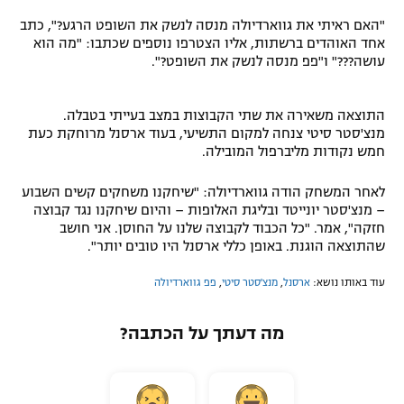
רשיון להקרנה פומבית לבית עסק
"האם ראיתי את גווארדיולה מנסה לנשק את השופט הרגע?", כתב
אחד האוהדים ברשתות, אליו הצטרפו נוספים שכתבו: "מה הוא
עושה???" ו"פפ מנסה לנשק את השופט?".
הצטרפות לחבילת הערוצים
לוח דרושים – ג'ובנט
התוצאה משאירה את שתי הקבוצות במצב בעייתי בטבלה.
מנצ'סטר סיטי צנחה למקום התשיעי, בעוד ארסנל מרוחקת כעת
חמש נקודות מליברפול המובילה.
תגיות
לאחר המשחק הודה גווארדיולה: "שיחקנו משחקים קשים השבוע
המגזין
– מנצ'סטר יונייטד ובליגת האלופות – והיום שיחקנו נגד קבוצה
חזקה", אמר. "כל הכבוד לקבוצה שלנו על החוסן. אני חושב
שהתוצאה הוגנת. באופן כללי ארסנל היו טובים יותר".
עוד באותו נושא:
ארסנל
,
מנצ'סטר סיטי
,
פפ גווארדיולה
מה דעתך על הכתבה?