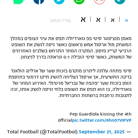
"מחצית בשכונה" – פודקאסט
אופניים
א
א
א
א
(גודל טקסט)
ספורט מוטורי
משתתפים וזוכים בפרסים
מאמן מנצ'סטר סיטי פפ גוארדיולה תפס את עיני הצופים במהלך
כדורמים
המשחק מול ארסנל אמש (ראשון) כאשר ניסה לנשק את השופט
תקנון משתתפים וזוכים בפרסים
טניס
הרביעי קרייג פוסון. המקרה המוזר התרחש בשלבים האחרונים
פוטבול אמריקאי NFL
של המשחק, כאשר סיטי הובילה 0:1 ונראתה בדרך לניצחון.
תקנון עבור פעילות אלקטרה
גיימינג E-Sports
סיטי פתחה עלתה ליתרון מוקדם בזכות שער של ארלינג הולאנד
בייסבול MLB
תקנון עבור פעילות ספורט 1 – "מרלן"
בדקה התשיעית, אך ארסנל הצליחה להשיג תיקו דרמטי בתוספת
הזמן בזכות שער יפהפה של גבריאל מרטינלי. האירוע המוזר של
ספורט אתגרי ואקסטרים
גוארדיולה, בו הוא תפס את השופט בלחי וניסה לנשק אותו, זכה
תנאי שימוש
לתגובות נרחבות ברשתות החברתיות.
אומנויות לחימה
מדיניות פרטיות
Pep Guardiola kissing the 4th
גיימינג E-Sports
official
pic.twitter.com/6hn07VIPVP
תקנון פעילות ספורט 1
September 21, 2025
— Total Football (@TotalFootbol)