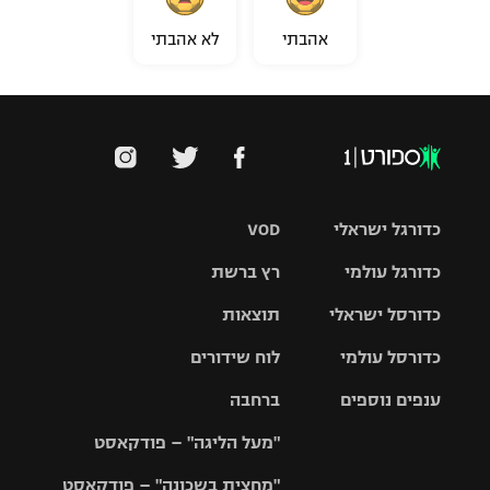
אהבתי
לא אהבתי
כדורגל ישראלי
VOD
כדורגל עולמי
רץ ברשת
ליגת העל
כדורסל ישראלי
תוצאות
ליגת
ליגה לאומית
האלופות
כדורסל עולמי
לוח שידורים
ליגת ווינר
סל
גביע הטוטו
ענפים נוספים
ברחבה
ליגה
NBA
אירופית
"מעל הליגה" – פודקאסט
ליגה לאומית
ליגיונרים
טניס
יורוליג
ליגה אנגלית
"מחצית בשכונה" – פודקאסט