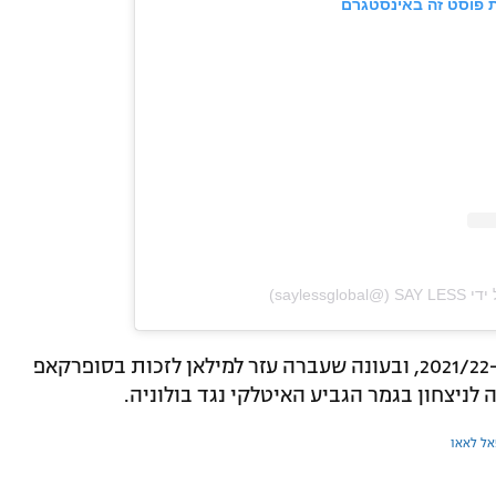
 פוסט זה באינסטגרם
‎saylessg‏)
בזמנו במועדון, לאאו זכה באליפות אחת ב-2021/22, ובעונה שעברה עזר למילאן לזכות בסופרקאפ
לניצחון בגמר הגביע האיטלקי נגד בולוניה.
ל לאאו