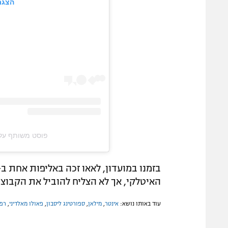
הצגת
פוסט משותף על ידי ‏‎SAY LESS‎‏ (@‏lobal‎
האיטלקי, אך לא הצליח להוביל את הקבוצה 
עוד באותו נושא:
אינטר
,
מילאן
,
ספורטינג ליסבון
,
פאולו מאלדיני
,
רפא