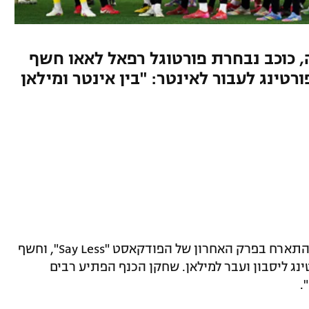
 כוכב נבחרת פורטוגל רפאל לאאו חשף
רטינג לעבור לאינטר: "בין אינטר ומילאן
כוכב מילאן ונבחרת פורטוגל, רפאל לאאו, התארח בפרק האחרון של הפודקאסט "Say Less", וחשף
 בו עזב את ספורטינג ליסבון ועבר למילאן. שחקן הכנף הפתיע רבים
.