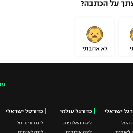
תך על הכתבה?
י
לא אהבתי
עק
רגל ישראלי
כדורגל עולמי
כדורסל ישראלי
 העל
ליגת האלופות
ליגת ווינר סל
 לאומית
ליגה אירופית
ליגה לאומית