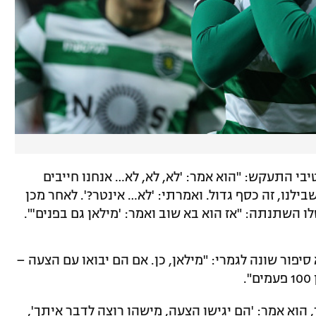
בי התעקש: "הוא אמר: 'לא, לא, לא… אנחנו חייבים
ילנו, זה כסף גדול. ואמרתי: 'לא… אינטר?'. לאחר מכן
 השתנתה: "אז הוא בא שוב ואמר: 'מילאן גם בפנים'".
יפור שונה לגמרי: "מילאן, כן. אם הם יבואו עם הצעה –
.
 הוא אמר: 'הם יגישו הצעה, מישהו רוצה לדבר איתך',