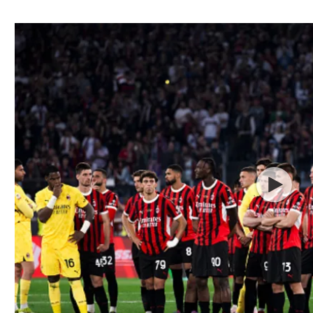
ל אביב
ליגה טורקית
תל אביב
ליגה סינית
חיפה
ליגה ברזילאית
באר שבע
ליגות נוספות
תניה
דה