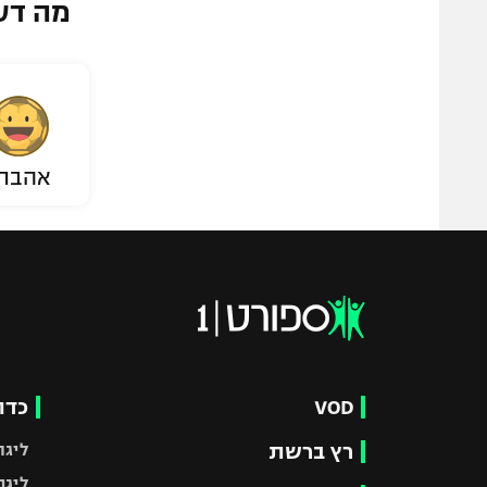
מה דע
אהבת
VOD
כדו
רץ ברשת
ליגת
ליגה