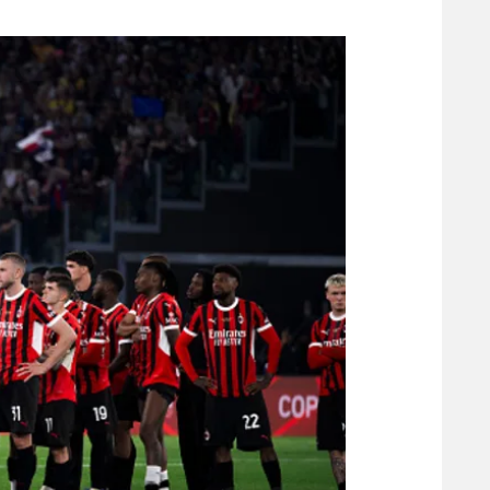
משתתפים וזוכים בפרסים
מכבי ת
הפועל 
תקנון משתתפים וזוכים בפרסים
הפועל 
תקנון עבור פעילות אלקטרה
הפועל 
תקנון עבור פעילות ספורט 1 – "מרלן"
מכבי נ
טניס
בני יהו
גיימינג E-Sports
תנאי שימוש
מדיניות פרטיות
תקנון פעילות ספורט 1
רשיון להקרנה פומבית לבית עסק
הצטרפות לחבילת הערוצים
לוח דרושים – ג'ובנט
תגיות