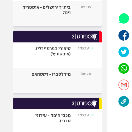
היאבקות WWE
09:35
בית"ר ירושלים - אוסטריה
אופניים
וינה
ספורט מוטורי
כדורמים
פוטבול אמריקאי NFL
בייסבול MLB
עכשיו
סיפורי הפרמיירליג
(איפסוויץ')
ספורט אתגרי
ואקסטרים
אומנויות לחימה
08:20
מידלסברו - רקסהאם
גיימינג E-Sports
עכשיו
מכבי חיפה - עירוני
טבריה