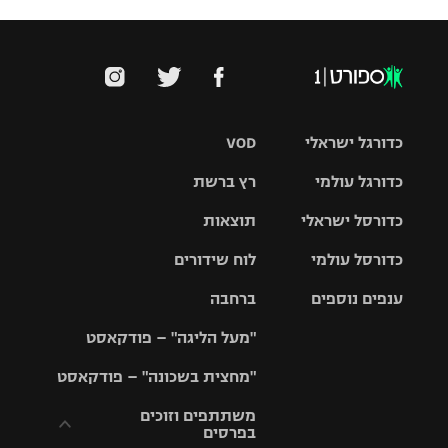
כדורגל ישראלי
VOD
כדורגל עולמי
רץ ברשת
ליגת העל
כדורסל ישראלי
תוצאות
ליגת
ליגה לאומית
האלופות
כדורסל עולמי
לוח שידורים
ליגת ווינר
סל
גביע הטוטו
ענפים נוספים
ברחבה
ליגה
NBA
אירופית
"מעל הליגה" – פודקאסט
ליגה לאומית
ליגיונרים
טניס
יורוליג
ליגה אנגלית
"מחצית בשכונה" – פודקאסט
כדורסל נשים
גביע המדינה
כדוריד
יורוקאפ
ליגה גרמנית
משתתפים וזוכים
בפרסים
מכבי תל
נבחרת