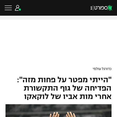
כדורגל ישראלי
ליגת העל
כדורגל עולמי
כדורגל עולמי
ליגה לאומית
"הייתי מפטר על פחות מזה":
ליגת האלופות
כדורסל ישראלי
גביע הטוטו
הפדיחה של גוף התקשורת
ליגה אירופית
אחרי מות אביו של לוקאקו
ליגת ווינר סל
ליגיונרים
כדורסל עולמי
ליגה אנגלית
ליגה לאומית
גביע המדינה
NBA
ליגה גרמנית
ענפים נוספים