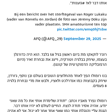
אותו דבר לא? #גזענות".
רשיון להקרנה פומבית לבית עסק
Bij een bericht over het sterftegeval van Roger Lukaku
הצטרפות לחבילת הערוצים
(vader van Romelu en Jordan) de foto van Jeremy Doku zijn
vader plaatsen. SMH amateurisme ten top
pic.twitter.com/emq0hjTsbw
לוח דרושים – ג'ובנט
September 29, 2025
— AFQ (@AFQ_29)
תגיות
המגזין
רוג'ר לוקאקו מת ביום ראשון בגיל 58 בלבד. הוא היה כדורגלן
בעצמו, שיחק בבלגיה וטורקיה, וייצג את נבחרת זאיר (היום
הרפובליקה הדמוקרטית של קונגו).
בנו רומולו הפך לאחד מהחלוצים הטובים בעולם ובן נוסף, ג'ורדן,
שיחק בקבוצות כמו אנדרלכט ולאציו, ולבש את מדי נבחרת בלגיה
8 פעמים.
רומולו נפרד מאביו וכתב: "תודה שלימדת אותי את כל מה שאני
יודע. אהיה אסיר תודה לנצח. החיים לעולם לא יהיו אותו דבר.
הגנת עליי והובלת אותי כמו שאף אחד אחר לא יכול. אני לא אהיה