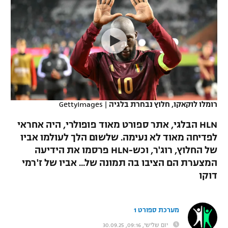
כדורסל נשים
נבחרת ישראל
יורוליג
ליגה ספרדית
טניס
VOD
מכבי תל אביב
מכבי חיפה
יורוקאפ
ליגה איטלקית
כדוריד
הפועל חולון
בית"ר ירושלים
רץ ברשת
ליגה צרפתית
כדורעף
הפועל ירושלים
מכבי תל אביב
ליגה הולנדית
שחייה
תוצאות
רומלו לוקאקו, חלוץ נבחרת בלגיה
|
GettyImages
דני אבדיה
הפועל תל אביב
ליגה טורקית
HLN הבלגי, אתר ספורט מאוד פופולרי, היה אחראי
ג'ודו
הפועל חיפה
לפדיחה מאוד לא נעימה. שלשום הלך לעולמו אביו
לוח שידורים
ליגה סינית
של החלוץ, רוג'ר, וכש-HLN פרסמו את הידיעה
אגרוף
הפועל באר שבע
המצערת הם הציבו בה תמונה של... אביו של ז'רמי
ליגה ברזילאית
ברחבה
דוקו
ספורט אולימפי
מכבי נתניה
ליגות נוספות
UFC
"מעל הליגה" – פודקאסט
בני יהודה
מערכת ספורט 1
היאבקות WWE
יום שלישי, 09:16, 30.09.25