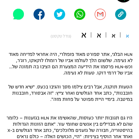
"מחצית בשכונה" – פודקאסט
אופניים
ספורט מוטורי
משתתפים וזוכים בפרסים
א
א
א
א
(גודל טקסט)
כדורמים
תקנון משתתפים וזוכים בפרסים
טניס
HLN הבלגי, אתר ספורט מאוד פופולרי, היה אחראי לפדיחה מאוד
פוטבול אמריקאי NFL
לא נעימה. שלשום הלך לעולמו אביו של רומולו לוקאקו, רוג'ר,
תקנון עבור פעילות אלקטרה
וכש-HLN פרסמו את הידיעה המצערת הם הציבו בה תמונה של…
גיימינג E-Sports
בייסבול MLB
אביו של ז'רמי דוקו. טעות לא נעימה.
תקנון עבור פעילות ספורט 1 – "מרלן"
הטעות תוקנה, אבל רבים צילמו מסך והגיבו בכעס. "שיא חדש של
ספורט אתגרי ואקסטרים
תנאי שימוש
חובבנות", כתב אחד הגולשים ואחר צייץ: "זה אבסורד, חובבנות
במיטבה. בימיי היית מפוטר על פחות מזה".
אומנויות לחימה
מדיניות פרטיות
גיימינג E-Sports
היו גם תגובות יותר כעוסות, שהאשימו את HLN בגזענות – כלומר
שהם לא מבדילים בין אנשים שחומי עור. "אתם הזונות הגדולות
בהיסטוריה, חבורה של גזענים מלוכלכים", כתב אחד הגולשים ב-X
תקנון פעילות ספורט 1
ואחד אחר הוסיף בציניות: "היי, הכושים האלה – כולם נראים