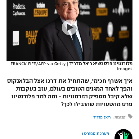
כדורסל נשים
נבחרת ישראל
יורוליג
ליגה ספרדית
טניס
VOD
מכבי תל אביב
מכבי חיפה
יורוקאפ
ליגה איטלקית
כדוריד
הפועל חולון
בית"ר ירושלים
רץ ברשת
ליגה צרפתית
כדורעף
הפועל ירושלים
מכבי תל אביב
ליגה הולנדית
שחייה
תוצאות
פלורנטינו פרס נשיא ריאל מדריד
|
FRANCK FIFE/AFP via Getty
דני אבדיה
הפועל תל אביב
Images
ליגה טורקית
ג'ודו
איך אשרף חכימי, שהתחיל את דרכו אצל הבלאנקוס
הפועל חיפה
לוח שידורים
והפך לאחד המגנים הטובים בעולם, עזב בעקבות
ליגה סינית
אגרוף
שלא קיבל מספיק הזדמנויות - ומה למד פלורנטינו
הפועל באר שבע
ליגה ברזילאית
פרס מהטעויות שהובילו לכך?
ברחבה
ספורט אולימפי
מכבי נתניה
קבוצות:
ריאל מדריד
ליגות נוספות
UFC
"מעל הליגה" – פודקאסט
בני יהודה
מערכת ספורט 1
היאבקות WWE