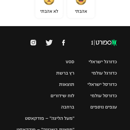
אהבתי
לא אהבתי
כדורגל ישראלי
VOD
כדורגל עולמי
רץ ברשת
ליגת העל
כדורסל ישראלי
תוצאות
ליגת
ליגה לאומית
האלופות
כדורסל עולמי
לוח שידורים
ליגת ווינר
סל
גביע הטוטו
ענפים נוספים
ברחבה
ליגה
NBA
אירופית
"מעל הליגה" – פודקאסט
ליגה לאומית
ליגיונרים
טניס
יורוליג
ליגה אנגלית
"מחצית בשכונה" – פודקאסט