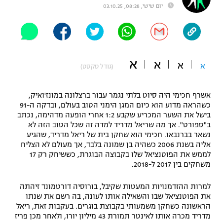
יום שישי, 08:28, 03.10.25
"מחצית בשכונה" – פודקאסט
אופניים
ספורט מוטורי
משתתפים וזוכים בפרסים
א
א
א
א
(גודל טקסט)
כדורמים
תקנון משתתפים וזוכים בפרסים
טניס
פוטבול אמריקאי NFL
אשרף חכימי היה סיוט בלתי נגמר עבור ברצלונה במונז'ואיק,
תקנון עבור פעילות אלקטרה
כשהראה מדוע הוא כיום המגן הימני הטוב בעולם, ובדקה ה-91
גיימינג E-Sports
בייסבול MLB
בישל את השער המכריע שקבע 1:2 אחרי הופעה מדהימה, נכתב
תקנון עבור פעילות ספורט 1 – "מרלן"
ב"ספורט". אך מה שריאל מדריד למדה זה שכל הטוב הזה לא
נשאר בברנבאו. חכימי הוא שחקן בית של ריאל מדריד, שהגיע
ספורט אתגרי ואקסטרים
אליה בשנת 2006 כשהיה בן שמונה בלבד, אך מעולם לא הצליח
תנאי שימוש
לממש את הפוטנציאל שלו בקבוצה הבוגרת, כששיחק רק 17
אומנויות לחימה
משחקים בין 2017 ל-2018.
מדיניות פרטיות
גיימינג E-Sports
למרות ההזדמנויות המעטות שקיבל, בורוסיה דורטמונד זיהתה
את הפוטנציאל שבו והשאילה אותו לעונה, בה רשם את שנתו
הראשונה כשחקן משמעותי בקבוצת בוגרים. בעקבות זאת, ריאל
תקנון פעילות ספורט 1
מדריד מכרה אותו לאינטר תמורת 43 מיליון יורו, ולאחר מכן פריז