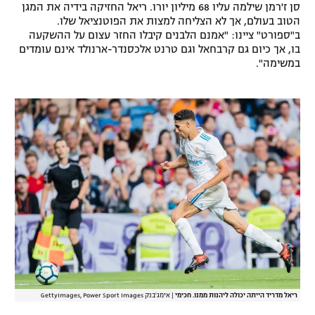
סן ז'רמן שילמה עליו 68 מיליון יורו. ריאל החזיקה בידיה את המגן
רשיון להקרנה פומבית לבית עסק
הטוב בעולם, אך לא הצליחה למצות את הפוטנציאל שלו.
ב"ספורט" ציינו: "אמנם הלבנים קיבלו החזר עצום על ההשקעה
בו, אך כיום גם קרבחאל וגם טרנט אלכסנדר-ארנולד אינם עומדים
הצטרפות לחבילת הערוצים
במשימה".
לוח דרושים – ג'ובנט
תגיות
המגזין
ריאל מדריד הייתה יכולה ליהנות ממנו. חכימי
|
אימג'בנק GettyImages, Power Sport Images