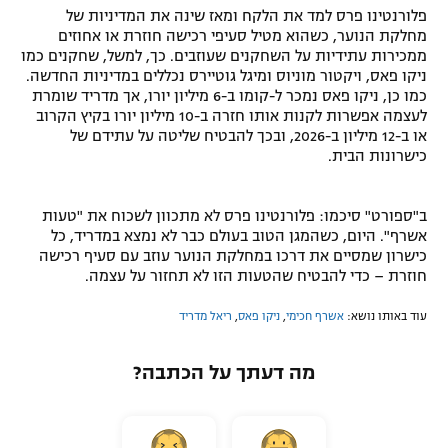
פלורנטינו פרס למד את הלקח ומאז שינה את המדיניות של
מחלקת הנוער, כשהוא מטיל סעיפי רכישה חוזרת או אחוזים
ממכירות עתידיות על השחקנים שעוזבים. כך, למשל, שחקנים כמו
ניקו פאס, ויקטור מוניוס ומיגל גוטיירס נכללים במדיניות החדשה.
כמו כן, ניקו פאס נמכר ל-קומו ב-6 מיליון יורו, אך מדריד שומרת
לעצמה אפשרות לקנות אותו חזרה ב-10 מיליון יורו בקיץ הקרוב
או ב-12 מיליון ב-2026, ובכך להבטיח שליטה על עתידם של
כישרונות הבית.
ב"ספורט" סיכמו: פלורנטינו פרס לא מתכוון לשכוח את "טעות
אשרף". היום, כשהמגן הטוב בעולם כבר לא נמצא במדריד, כל
כישרון שמסיים את דרכו במחלקת הנוער עוזב עם סעיף רכישה
חוזרת – כדי להבטיח שהטעות הזו לא תחזור על עצמה.
עוד באותו נושא:
אשרף חכימי
,
ניקו פאס
,
ריאל מדריד
מה דעתך על הכתבה?