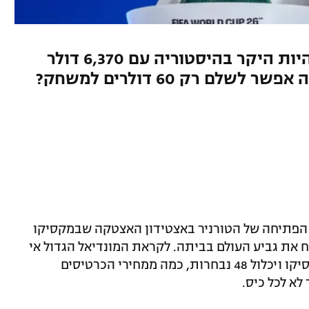
באנגליה חשפו כי הגמר צפוי להיות היקר בהיסטוריה עם 6,370 דולר
לם רק 60 דולרים למשחק?
20 יתחיל עם משחק הפתיחה של הטורניר באצטידון האצטקה שבמקסיקו
את גביע העולם בביתה. לקראת המונדיאל הגדול אי
פעם שיתקיים בארצות הברית, קנדה ומקסיקו ויכלול 48 נבחרות, כמה ממחירי הכרטיסים
לא לכל כיס.