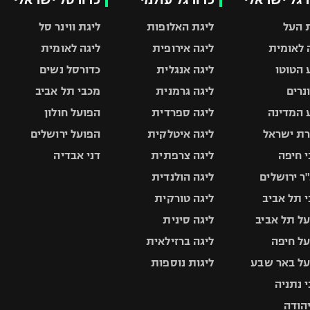
 העל
ליגת האלופות
ליגת ווינר סל
 לאומית
ליגה אירופית
ליגה לאומית
 הטוטו
ליגה אנגלית
כדורסל נשים
ונרים
ליגה גרמנית
מכבי תל אביב
 המדינה
ליגה ספרדית
הפועל חולון
ת ישראל
ליגה איטלקית
הפועל ירושלים
 חיפה
ליגה צרפתית
דני אבדיה
ר ירושלים
ליגה הולנדית
 תל אביב
ליגה טורקית
ל תל אביב
ליגה סינית
ל חיפה
ליגה ברזילאית
ל באר שבע
ליגות נוספות
 נתניה
יהודה