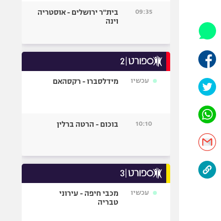
היאבקות WWE
09:35
בית"ר ירושלים - אוסטריה
אופניים
וינה
ספורט מוטורי
כדורמים
פוטבול אמריקאי NFL
בייסבול MLB
עכשיו
מידלסברו - רקסהאם
ספורט אתגרי
ואקסטרים
אומנויות לחימה
10:10
בוכום - הרטה ברלין
גיימינג E-Sports
עכשיו
מכבי חיפה - עירוני
טבריה