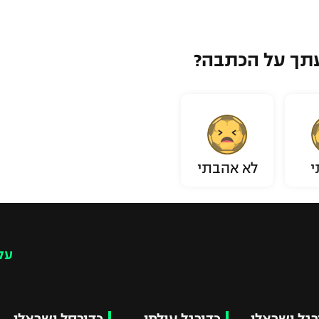
תך על הכתבה?
י
לא אהבתי
עק
רגל ישראלי
כדורגל עולמי
כדורסל ישראלי