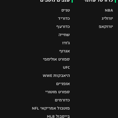
NBA
טניס
יורוליג
כדוריד
יורוקאפ
כדורעף
שחייה
ג'ודו
אגרוף
ספורט אולימפי
UFC
היאבקות WWE
אופניים
ספורט מוטורי
כדורמים
פוטבול אמריקאי NFL
בייסבול MLB