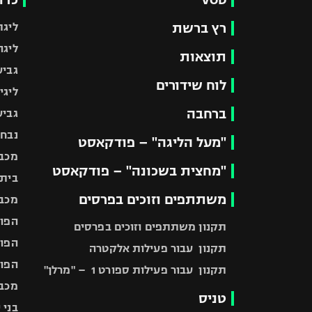
רץ ברשת
ליגת
ליגה
תוצאות
גביע
לוח שידורים
ליגי
ברחבה
גביע
נבחר
"מעל הליגה" – פודקאסט
מכבי
"מחצית בשכונה" – פודקאסט
בית"
משתתפים וזוכים בפרסים
מכבי
הפוע
תקנון משתתפים וזוכים בפרסים
הפוע
תקנון עבור פעילות אלקטרה
הפוע
תקנון עבור פעילות ספורט 1 – "מרלן"
מכבי
טניס
בני 