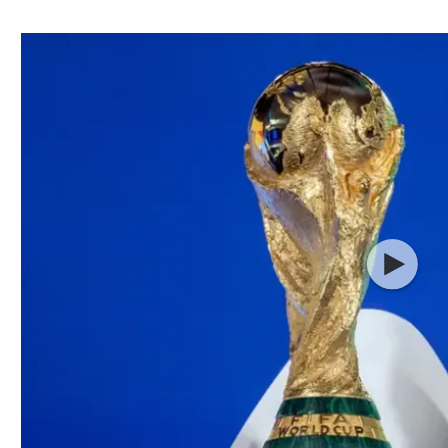
ל אביב
ליגה טורקית
תל אביב
ליגה סינית
חיפה
ליגה ברזילאית
באר שבע
ליגות נוספות
תניה
דה