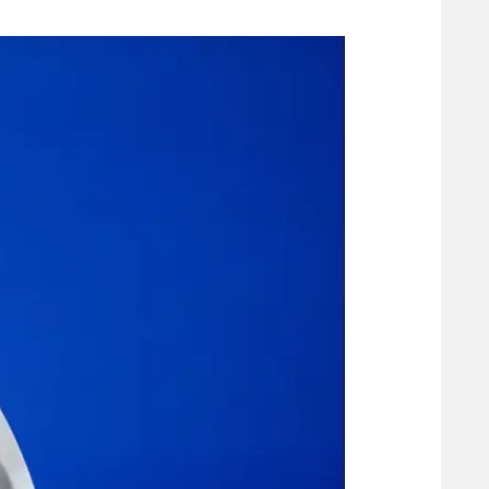
משתתפים וזוכים בפרסים
מכבי ת
הפועל 
תקנון משתתפים וזוכים בפרסים
הפועל 
תקנון עבור פעילות אלקטרה
הפועל 
תקנון עבור פעילות ספורט 1 – "מרלן"
מכבי נ
טניס
בני יהו
גיימינג E-Sports
תנאי שימוש
מדיניות פרטיות
תקנון פעילות ספורט 1
רשיון להקרנה פומבית לבית עסק
הצטרפות לחבילת הערוצים
לוח דרושים – ג'ובנט
תגיות