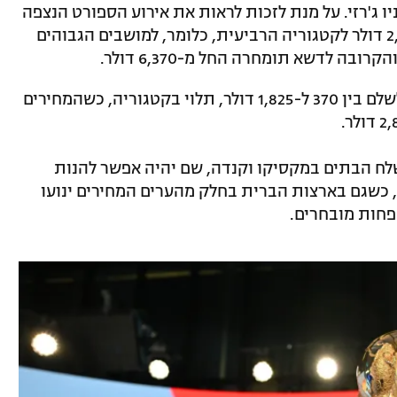
 ג'רזי. על מנת לזכות לראות את אירוע הספורט הנצפה
ביותר בעולם, כרטיסים ימכרו החל מ-2,030 דולר לקטגוריה הרביעית, כלומר, למושבים הגבוהים
ה לדשא תומחרה החל מ-6,370 דולר.
למשחק הפתיחה במקסיקו הקהל יצטרך לשלם בין 370 ל-1,825 דולר, תלוי בקטגוריה, כשהמחירים
לח הבתים במקסיקו וקנדה, שם יהיה אפשר להנות
וב ביותר, כשגם בארצות הברית בחלק מהערים המחירים ינועו