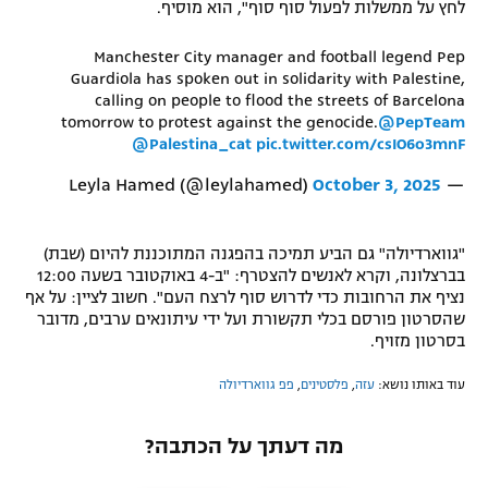
לחץ על ממשלות לפעול סוף סוף", הוא מוסיף.
רשיון להקרנה פומבית לבית עסק
Manchester City manager and football legend Pep
Guardiola has spoken out in solidarity with Palestine,
הצטרפות לחבילת הערוצים
calling on people to flood the streets of Barcelona
tomorrow to protest against the genocide.
@PepTeam
לוח דרושים – ג'ובנט
@Palestina_cat
pic.twitter.com/csIO6o3mnF
תגיות
October 3, 2025
— Leyla Hamed (@leylahamed)
המגזין
"גווארדיולה" גם הביע תמיכה בהפגנה המתוכננת להיום (שבת)
בברצלונה, וקרא לאנשים להצטרף: "ב-4 באוקטובר בשעה 12:00
נציף את הרחובות כדי לדרוש סוף לרצח העם". חשוב לציין: על אף
שהסרטון פורסם בכלי תקשורת ועל ידי עיתונאים ערבים, מדובר
בסרטון מזויף.
עוד באותו נושא:
עזה
,
פלסטינים
,
פפ גווארדיולה
מה דעתך על הכתבה?