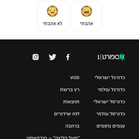
אהבתי
לא אהבתי
כדורגל ישראלי
VOD
כדורגל עולמי
רץ ברשת
ליגת העל
כדורסל ישראלי
תוצאות
ליגת
ליגה לאומית
האלופות
כדורסל עולמי
לוח שידורים
ליגת ווינר
סל
גביע הטוטו
ענפים נוספים
ברחבה
ליגה
NBA
אירופית
"מעל הליגה" – פודקאסט
ליגה לאומית
ליגיונרים