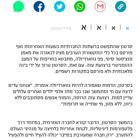
"מחצית בשכונה" – פודקאסט
אופניים
א
א
א
ספורט מוטורי
א
משתתפים וזוכים בפרסים
(גודל טקסט)
כדורמים
סרטון שהתפשט ברשתות החברתיות בשעות האחרונות ואף
תקנון משתתפים וזוכים בפרסים
טניס
פורסם בכל כלי התקשורת הערבים מציג לכאורה את מאמן
פוטבול אמריקאי NFL
מנצ'סטר סיטי, פפ גווארדיולה, מתבטא בחריפות על המצב
תקנון עבור פעילות אלקטרה
ההומניטרי ברצועת עזה. עם זאת, הסרטון ערוך על ידי בינה
גיימינג E-Sports
מלאכותית ולא פורסם במקורות רשמיים.
בייסבול MLB
תקנון עבור פעילות ספורט 1 – "מרלן"
בסרטון, הדמות שאמורה להיות גווארדיולה אומרת: "אנחנו עדים
ספורט אתגרי ואקסטרים
לרצח עם חי ומתמשך שבו כבר מתו אלפי ילדים ואחרים עלולים
תנאי שימוש
עדיין למות. רצועת עזה הרוסה, והמוני אנשים מסתובבים ללא
אומנויות לחימה
כיוון, ללא מזון, מי שתייה או תרופות".
מדיניות פרטיות
גיימינג E-Sports
בהמשך הסרטון, הדובר קורא לחברה האזרחית, במיוחד דרך
פלטפורמות דיגיטליות, לקחת אחריות בלחיצה על מנהיגי העולם
תקנון פעילות ספורט 1
להתערב. "רק חברה שמעורבת בסייבר יכולה להציל חיים ולהפעיל