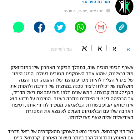
מערכת ספורט 1
"מחצית בשכונה" – פודקאסט
יום ראשון, 16:07, 05.10.25
אופניים
ספורט מוטורי
משתתפים וזוכים בפרסים
כדורמים
א
א
תקנון משתתפים וזוכים בפרסים
א
א
(גודל טקסט)
טניס
פוטבול אמריקאי NFL
תקנון עבור פעילות אלקטרה
אשרף חכימי הוכיח שוב, במהלך הביקור האחרון שלו במונז'ואיק
גיימינג E-Sports
בייסבול MLB
מול ברצלונה, שהוא אחד השחקנים הטובים בעולם. המגן הימני
תקנון עבור פעילות ספורט 1 – "מרלן"
של פ.ס.ז' הצליח להיות מכריע מהצד שלו ההגנה, תוך הצגה
מושלמת של יכולתו ליצור סכנה במחצית של היריבה ולהטות את
ספורט אתגרי ואקסטרים
הכף לטובת קבוצתו. חמש שנים חלפו מאז עזב את ריאל מדריד,
תנאי שימוש
אך הכמיהה בין שני הצדדים נותרה בעינה. הוויכוח על מדוע הוא
אומנויות לחימה
אינו שחקן קבוע בשורות הבלאנקוס ממשיך לרדוף אותו, וסיפור
האהבה שלו עם הבלאנקוס מעולם לא מצא את המסגרת
מדיניות פרטיות
האידיאלית אליה שאף מאז ילדותו.
גיימינג E-Sports
לצד דני קרבחאל, חכימי נחשב לשחקן מהאקדמיה של ריאל מדריד
תקנון פעילות ספורט 1
עם האומץ והכדורגל הרב ביותר בעשור האחרון. קרבחאל סיים