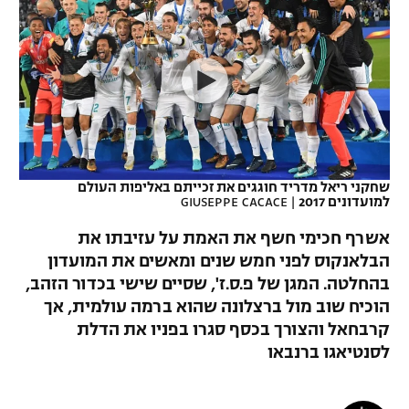
כדורסל נשים
נבחרת ישראל
יורוליג
ליגה ספרדית
טניס
VOD
מכבי תל אביב
מכבי חיפה
יורוקאפ
ליגה איטלקית
כדוריד
הפועל חולון
בית"ר ירושלים
רץ ברשת
ליגה צרפתית
כדורעף
הפועל ירושלים
מכבי תל אביב
ליגה הולנדית
שחייה
תוצאות
שחקני ריאל מדריד חוגגים את זכייתם באליפות העולם
דני אבדיה
הפועל תל אביב
למועדונים 2017
|
GIUSEPPE CACACE
ליגה טורקית
ג'ודו
אשרף חכימי חשף את האמת על עזיבתו את
הפועל חיפה
לוח שידורים
הבלאנקוס לפני חמש שנים ומאשים את המועדון
ליגה סינית
אגרוף
בהחלטה. המגן של פ.ס.ז', שסיים שישי בכדור הזהב,
הפועל באר שבע
ליגה ברזילאית
הוכיח שוב מול ברצלונה שהוא ברמה עולמית, אך
ברחבה
ספורט אולימפי
קרבחאל והצורך בכסף סגרו בפניו את הדלת
מכבי נתניה
ליגות נוספות
לסנטיאגו ברנבאו
UFC
"מעל הליגה" – פודקאסט
בני יהודה
היאבקות WWE