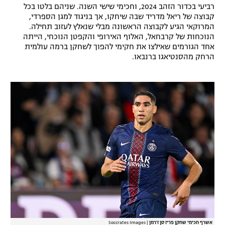
רביעי בכדור הזהב 2024, וחכימי שישי השנה. שניהם בלטו בכל
רשיון להקרנה פומבית לבית עסק
קבוצה של ריאל מדריד שבה שיחקו, אך בניגוד למגן הספרדי,
המרוקאי הגיע לקבוצה הראשונה מבלי שנאלץ לעזוב תחילה.
הצטרפות לחבילת הערוצים
הנוכחות של קרבחאל, האלוף האירופי והקפטן הנוכחי, הייתה
אחד הגורמים שאילצו את חקימי להפוך לשחקן ברמה עולמית
הרחק מהסנטיאגו ברנבאו.
לוח דרושים – ג'ובנט
תגיות
המגזין
אשרף חכימי שחקן פריז סן ז'רמן
|
Soccrates Images