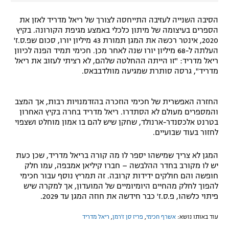
הסיבה השנייה לעזיבה התייחסה לצורך של ריאל מדריד לאזן את
הספרים בעיצומה של מיתון כלכלי באמצע מגיפת הקורונה. בקיץ
2020, אינטר רכשה את המגן תמורת 43 מיליון יורו, סכום שפ.ס.ז'
העלתה ל-68 מיליון יורו שנה לאחר מכן. חכימי תמיד הפנה לכיוון
ריאל מדריד: "זו הייתה ההחלטה שלהם, לא רציתי לעזוב את ריאל
מדריד", גרסה סותרת שמגיעה מוולדבבאס.
החזרה האפשרית של חכימי הוזכרה בהזדמנויות רבות, אך המצב
והמספרים מעולם לא הסתדרו. ריאל מדריד בחרה בקיץ האחרון
בטרנט אלכסנדר-ארנולד, שחקן שיש להם בו אמון מוחלט ושצפוי
לחזור בעוד שבועיים.
המגן לא צריך שמישהו יספר לו מה קורה בריאל מדריד, שכן כעת
יש לו מקורב בחדר ההלבשה – חברו קיליאן אמבפה, עמו חלק
חופשה והם חולקים ידידות קרובה. זה תמריץ נוסף עבור חכימי
להפוך לחלק מהחיים היומיומיים של המועדון, אך למקרה שיש
פיתוי כלשהו, פ.ס.ז' כבר חידשה את חוזה המגן עד 2029.
עוד באותו נושא:
אשרף חכימי
,
פריז סן ז'רמן
,
ריאל מדריד