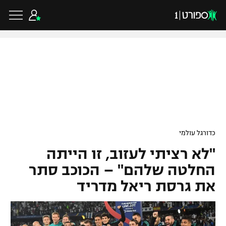
כדורגל ישראלי
ליגת העל
כדורגל עולמי
כדורגל עולמי
ליגה לאומית
"לא רציתי לעזוב, זו הייתה
ליגת האלופות
כדורסל ישראלי
גביע הטוטו
החלטה שלהם" – הכוכב סתר
ליגה אירופית
את גרסת ריאל מדריד
ליגת ווינר סל
ליגיונרים
כדורסל עולמי
ליגה אנגלית
ליגה לאומית
גביע המדינה
NBA
ליגה גרמנית
ענפים נוספים